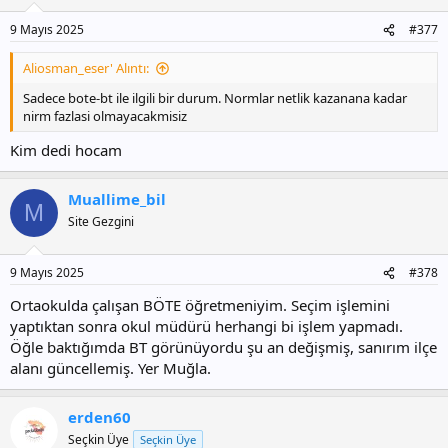
9 Mayıs 2025
#377
Aliosman_eser' Alıntı:
Sadece bote-bt ile ilgili bir durum. Normlar netlik kazanana kadar
nirm fazlasi olmayacakmisiz
Kim dedi hocam
Muallime_bil
M
Site Gezgini
9 Mayıs 2025
#378
Ortaokulda çalışan BÖTE öğretmeniyim. Seçim işlemini
yaptıktan sonra okul müdürü herhangi bi işlem yapmadı.
Öğle baktığımda BT görünüyordu şu an değişmiş, sanırım ilçe
alanı güncellemiş. Yer Muğla.
erden60
Seçkin Üye
Seçkin Üye