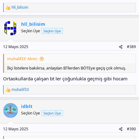
hll_bilisim
T
e
p
hll_bilisim
k
i
Seçkin Üye
Seçkin Üye
l
e
r
12 Mayıs 2025
#389
:
muhalif33' Alıntı:
İliçi listelere bakılırsa, anlaşılan BTlerden BÖTEye geçiş çok olmuş.
Ortaokullarda çalışan bt ler çoğunlukla geçmiş gibi hocam
muhalif33
T
e
p
idblt
k
i
Seçkin Üye
Seçkin Üye
l
e
r
12 Mayıs 2025
#390
: