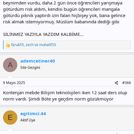
beynimden vurdu, daha 2 gün önce öğrencileri yarışmaya
götürdüm risk aldım, kendisi bugün öğrencileri mangala
götürdü piknik yaptırdı izin falan hiçbişey yok, bana gelince
risk almak istemiyormuş. Müslüm babanında dediği gibi
SİLİNMEZ YAZIYLA YAZDIM KALBİME...
faruk55
,
zech
ve
muhalif33
T
e
p
ademcetiner40
k
A
i
Site Gezgini
l
e
r
9 Mayıs 2025
#366
:
Kontenjan mebde Bilişim teknolojileri iken 12 saat ders olup
norm vardı. Şimdi Böte ye geçdim norm gözükmüyor
egitimci.44
E
Aktif Üye