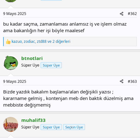
9 Mayıs 2025
#362
bu kadar saçma, zamanlaması anlamsız iş ve işlem olmaz
ama bakanlığın her işi böyle maalesef
kazuo
,
zodiac
,
ztd88
ve 2 diğerleri
T
e
p
btnotlari
k
i
Süper Üye
Süper Üye
l
e
r
9 Mayıs 2025
#363
:
Bizde yazdık bakalım başlama/alan değişikli yazısı ;
kararname gelmiş , kontenjan meb den baktık düzelmiş ama
mebbiste değişmemiş
muhalif33
Süper Üye
Süper Üye
Seçkin Üye