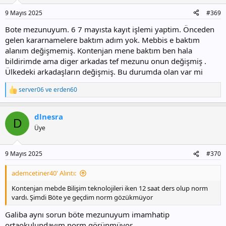
9 Mayıs 2025
#369
Bote mezunuyum. 6 7 mayısta kayıt işlemi yaptim. Önceden
gelen kararnamelere baktım adım yok. Mebbis e baktım
alanım değişmemiş. Kontenjan mene baktım ben hala
bildirimde ama diger arkadas tef mezunu onun değişmiş .
Ülkedeki arkadaşların değişmiş. Bu durumda olan var mi
server06
ve
erden60
T
e
p
dlnesra
k
D
i
Üye
l
e
r
9 Mayıs 2025
#370
:
ademcetiner40' Alıntı:
Kontenjan mebde Bilişim teknolojileri iken 12 saat ders olup norm
vardı. Şimdi Böte ye geçdim norm gözükmüyor
Galiba aynı sorun böte mezunuyum imamhatip
ortaokulundayım norm görünmüyor