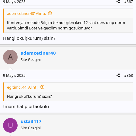
9 Mayıs 2025
#367
ademcetiner40' Alıntı:
Kontenjan mebde Bilişim teknolojileri iken 12 saat ders olup norm
vardı. Şimdi Böte ye geçdim norm gözükmüyor
Hangi okul(kurum) sizin?
ademcetiner40
A
Site Gezgini
9 Mayıs 2025
#368
egitimci.44' Alıntı:
Hangi okul(kurum) sizin?
İmam hatip ortaokulu
usta3417
U
Site Gezgini