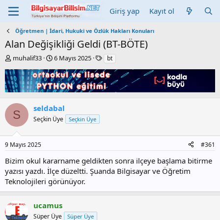
Giriş yap
Kayıt ol
Öğretmen | İdari, Hukuki ve Özlük Hakları Konuları
Alan Değişikliği Geldi (BT-BÖTE)
K
B
E
muhalif33
6 Mayıs 2025
bt
o
a
t
n
ş
i
b
l
k
u
a
e
y
n
t
seldabal
u
g
l
S
b
ı
e
Seçkin Üye
Seçkin Üye
a
ç
r
ş
t
9 Mayıs 2025
#361
l
a
a
r
Bizim okul kararname geldikten sonra ilçeye başlama bitirme
t
i
yazısı yazdı. İlçe düzeltti. Şuanda Bilgisayar ve Öğretim
a
h
Teknolojileri görünüyor.
n
i
ucamus
Süper Üye
Süper Üye