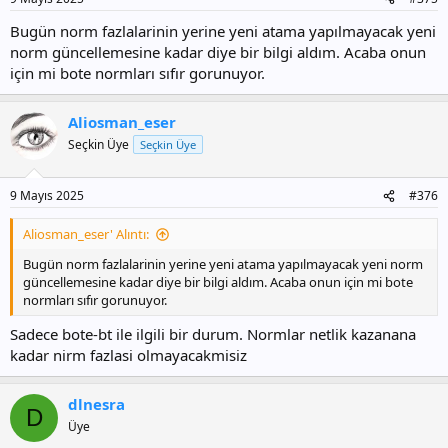
:
Bugün norm fazlalarinin yerine yeni atama yapılmayacak yeni
norm güncellemesine kadar diye bir bilgi aldım. Acaba onun
için mi bote normları sıfır gorunuyor.
Aliosman_eser
Seçkin Üye
Seçkin Üye
9 Mayıs 2025
#376
Aliosman_eser' Alıntı:
Bugün norm fazlalarinin yerine yeni atama yapılmayacak yeni norm
güncellemesine kadar diye bir bilgi aldım. Acaba onun için mi bote
normları sıfır gorunuyor.
Sadece bote-bt ile ilgili bir durum. Normlar netlik kazanana
kadar nirm fazlasi olmayacakmisiz
dlnesra
D
Üye