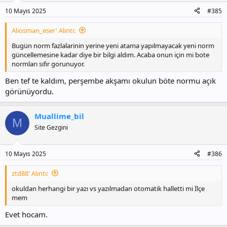
10 Mayıs 2025
#385
Aliosman_eser' Alıntı:
Bugün norm fazlalarinin yerine yeni atama yapılmayacak yeni norm
güncellemesine kadar diye bir bilgi aldım. Acaba onun için mi bote
normları sıfır gorunuyor.
Ben tef te kaldım, perşembe akşamı okulun böte normu açık
görünüyordu.
Muallime_bil
M
Site Gezgini
10 Mayıs 2025
#386
ztd88' Alıntı:
okuldan herhangi bir yazı vs yazılmadan otomatik halletti mi İlçe
mem
Evet hocam.