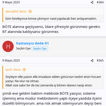
9 Mayıs 2025
#364
alimali54' Alıntı:
İsim listeleyince kimse çıkmıyor nasıl yapılacak ben anlayamadım.
BÖTE alanına geçtiyseniz, İdare şifresiyle görünmesi gerekir.
BT alanında kaldıysanız görünmez.
hastasıyız dede 01
H
Seçkin Üye
Seçkin Üye
9 Mayıs 2025
#365
zech' Alıntı:
Söyleyin elle yazsın elle imzalasın elden götürsün teslim etsin hocam
yazıyı. Ne olur ne olmaz.
Allah size sabır bir de tez zamanda iş bitiren idareci nasip etsin.
şimdi eve geldim baktım mebbiste BÖTE yazıyor, sisteme
işlenmiş ama müdür mebbistenmi yaptı ilçeye yazdıda ilçemi
düzeltti bilmiyorum. ama risk almak istemiyorum deyişi beni