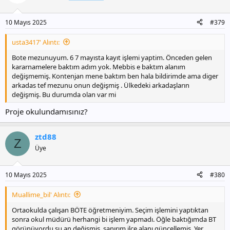
10 Mayıs 2025
#379
usta3417' Alıntı:
Bote mezunuyum. 6 7 mayısta kayıt işlemi yaptim. Önceden gelen
kararnamelere baktım adım yok. Mebbis e baktım alanım
değişmemiş. Kontenjan mene baktım ben hala bildirimde ama diger
arkadas tef mezunu onun değişmiş . Ülkedeki arkadaşların
değişmiş. Bu durumda olan var mi
Proje okulundamısınız?
ztd88
Z
Üye
10 Mayıs 2025
#380
Muallime_bil' Alıntı:
Ortaokulda çalışan BÖTE öğretmeniyim. Seçim işlemini yaptıktan
sonra okul müdürü herhangi bi işlem yapmadı. Öğle baktığımda BT
görünüyordu şu an değişmiş, sanırım ilçe alanı güncellemiş. Yer