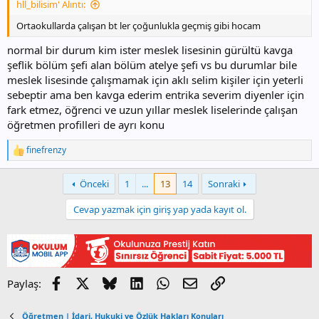
hll_bilisim' Alıntı:
Ortaokullarda çalışan bt ler çoğunlukla geçmiş gibi hocam
normal bir durum kim ister meslek lisesinin gürültü kavga
şeflik bölüm şefi alan bölüm atelye şefi vs bu durumlar bile
meslek lisesinde çalışmamak için aklı selim kişiler için yeterli
sebeptir ama ben kavga ederim entrika severim diyenler için
fark etmez, öğrenci ve uzun yıllar meslek liselerinde çalışan
öğretmen profilleri de ayrı konu
finefrenzy
T
e
p
Önceki
1
...
13
14
Sonraki
k
i
Cevap yazmak için giriş yap yada kayıt ol.
l
e
r
:
Facebook
X
Bluesky
LinkedIn
WhatsApp
E-posta
Link
Paylaş:
Öğretmen | İdari, Hukuki ve Özlük Hakları Konuları