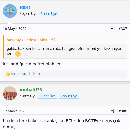
idblt
Seçkin Üye
Seçkin Üye
10 Mayıs 2025
#387
hastasıyız dede 01' Alıntı:
galiba haklısın hocam ama caba hangisi nefret mi ediyor kıskanıyor
mu?
kıskandığı için nefret olabiler
hastasıyız dede 01
T
e
p
muhalif33
k
i
Süper Üye
Süper Üye
Seçkin Üye
l
e
r
12 Mayıs 2025
#388
:
İliçi listelere bakılırsa, anlaşılan BTlerden BÖTEye geçiş çok
olmuş.