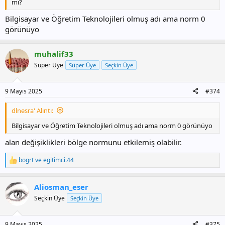
mi?
Bilgisayar ve Öğretim Teknolojileri olmuş adı ama norm 0
görünüyo
muhalif33
Süper Üye
Süper Üye
Seçkin Üye
9 Mayıs 2025
#374
dlnesra' Alıntı:
Bilgisayar ve Öğretim Teknolojileri olmuş adı ama norm 0 görünüyo
alan değişiklikleri bölge normunu etkilemiş olabilir.
bogrt
ve
egitimci.44
T
e
p
Aliosman_eser
k
i
Seçkin Üye
Seçkin Üye
l
e
r
9 Mayıs 2025
#375