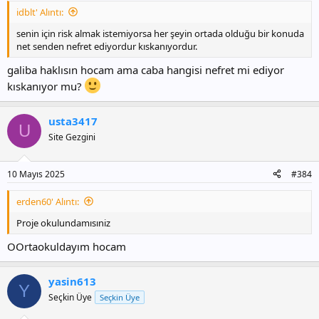
idblt' Alıntı:
senin için risk almak istemiyorsa her şeyin ortada olduğu bir konuda
net senden nefret ediyordur kıskanıyordur.
galiba haklısın hocam ama caba hangisi nefret mi ediyor
kıskanıyor mu?
usta3417
U
Site Gezgini
10 Mayıs 2025
#384
erden60' Alıntı:
Proje okulundamısıniz
OOrtaokuldayım hocam
yasin613
Y
Seçkin Üye
Seçkin Üye