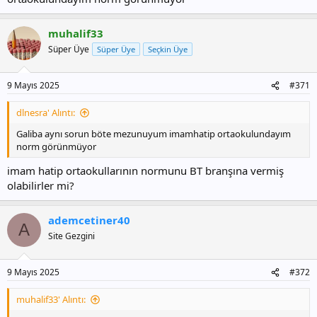
muhalif33
Süper Üye
Süper Üye
Seçkin Üye
9 Mayıs 2025
#371
dlnesra' Alıntı:
Galiba aynı sorun böte mezunuyum imamhatip ortaokulundayım
norm görünmüyor
imam hatip ortaokullarının normunu BT branşına vermiş
olabilirler mi?
ademcetiner40
A
Site Gezgini
9 Mayıs 2025
#372
muhalif33' Alıntı: