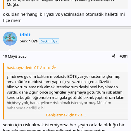
Muğla.
okuldan herhangi bir yazı vs yazılmadan otomatik halletti mi
İlçe mem
idblt
Seçkin Üye
Seçkin Üye
10 Mayıs 2025
#381
hastasıyız dede 01' Alıntı:
şimdi eve geldim baktım mebbiste BÖTE yazıyor, sisteme işlenmiş
ama müdür mebbistenmi yaptı ilçeye yazdıda ilçemi düzeltti
bilmiyorum. ama risk almak istemiyorum deyişi beni beynimden
vurdu, daha 2 gün önce öğrencileri yarışmaya götürdüm risk aldım,
kendisi bugün öğrencileri mangala götürdü piknik yaptırdı izin falan
hiçbişey yok, bana gelince risk almak istemiyormuş. Müslüm
babanında dediği gibi
Genişletmek için tıkla ...
SİLİNMEZ YAZIYLA YAZDIM KALBİME...
senin için risk almak istemiyorsa her şeyin ortada olduğu bir
konuda net senden nefret ediyordur kıskanıyordur.