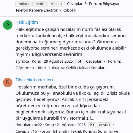
Cevaplar: 3
Forum:
Bilgisayar
mblock
mebkit
robotik
Telefon Kamera Elektronik Robotik
Halk Eğitim
A
Halk eğitimde çalışan hocalarım norm fazlası olarak
merkez ortaokuldan ilçe halk eğitime atandım seminer
dönemi halk eğitime gidiyor musunuz? Gitmemiz
gerekiyorsa semineri merkezde eski okulumda alabilir
miyim? Bilgi verirseniz sevinirim
alyhoca
Konu
29 Ağustos 2025
Cevaplar: 7
Forum:
bt
Öğretmen | İdari, Hukuki ve Özlük Hakları Konuları
Zilsiz okul önerileri
D
Hocalarım merhaba, özel bir okulda çalışıyorum.
Okulumuza bu yıl anaokulu ve ilkokul açıldı. Zilsiz okula
geçmeyi hedefliyoruz. Ancak sınıf içerisindeki
öğretmeni ve öğrencileri zil çaldığına dair
bilgilendirmek istiyoruz. Bunun için akıllı tahtaya nasıl
bir uygulama kurabilirim? Normal zil...
dogukankoc22
Konu
21 Ağustos 2025
bt
destek
Cevaplar: 15
Forum:
BT Sınıfı | Teknik Konular, Sorunlar ve