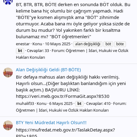
BT, BTR, BTR, BÖTE derken en sonunda BÖT olduk. Bu
kelime bana hiç olumlu bir çağrışım yapmadı. Hadi
"BÖTE"ye kısmen alışmıştık ama "BÖT" zihnimde
oturmuyor. Acaba bana mı öyle geliyor yoksa sizde de
durum bu mudur? Yol yakınken farklı bir kısaltma
bulunamaz mı? "BÖT öğretmenleri"
enestar
Konu
10 Mayıs 2025
alan değişikliği
böt
böte
Cevaplar: 33
Forum:
Öğretmen | İdari, Hukuki ve Özlük
bt
Hakları Konuları
Alan Değişikliği Geldi (BT-BÖTE)
Bir defaya mahsus alan değişikliği hakkı verilmiş.
Hayırlı olsun...(Diğer başlıktan banlandığım için yeni
başlık açtım.) BAŞVURU LİNKİ:
https://veri.meb.gov.tr/FormaGit.aspx?8530
muhalif33
Konu
6 Mayıs 2025
Cevaplar: 410
Forum:
bt
Öğretmen | İdari, Hukuki ve Özlük Hakları Konuları
BTY Yeni Müdredat Hayırlı Olsun!!!
https://mufredat.meb.gov.tr/TaslakDetay.aspx?
PID=1805