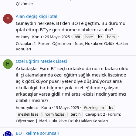
Çözümler
Alan değişikliği iptali
A
Günaydın herkese, BT'den BÖT'e geçtim. Bu durumu
iptal ettirip BT'ye geri dönme olabilirmi acaba?
Ankany
Konu
26 Mayıs 2025
böt
böte
bt
hem
Cevaplar: 2
Forum:
Öğretmen | İdari, Hukuki ve Özlük Hakları
Konuları
Özel Eğitim Meslek Lisesi
H
Arkadaşlar Eşim BT seçti ortaokulda norm fazlası oldu.
il içi atamalarında özel eğitim sağlık meslek lisesinde
açık gözüküyor puanı yeter diye düşünüyoruz ama
okulla ilgili bir bilgimiz yok. özel eğitimde çalışan
arkadaşlar varsa gidilir mi artısı-eksisi nedir yardımcı
olabilir misiniz?
honuryilmaz
Konu
13 Mayıs 2025
#ozelegitim
bt
Cevaplar: 2
Forum:
meslek lisesi
norm fazlası
tercih
Öğretmen | İdari, Hukuki ve Özlük Hakları Konuları
BÖT kelime sorunsalı