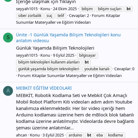
İçeriğe ulaşmak için Tıklayın
seyyah1015
Konu
24 Ekim 2025
bilişim
bilişim suçları
bt
Cevaplar: 2
Forum:
Kitaplar
siber zorbalık
suç
telif
Sunumlar Materyaller ve Eğitim Videoları
Ünite -1 Günlük Yaşamda Bilişim Teknolojileri konu
S
anlatım videosu
Günlük Yaşamda Bilişim Teknolojileri
seyyah1015
Konu
9 Eylül 2025
bilgisayar
bilişim teknolojileri kullanım alanları
bt
Cevaplar: 0
günlük yaşamda bilişim teknolojileri
youtube kanalı
Forum:
Kitaplar Sunumlar Materyaller ve Eğitim Videoları
MEBKİT EĞİTİM VİDEOLARI
A
MEBKİT, Robotik Kodlama Seti ve Mebkit Çok Amaçlı
Mobil Robot Platform Kiti videoları adım adım Youtube
kanalımıza eklenmektedir. Her bir video içeriği hem
Arduino kodlaması üzerine hem de mBlock blok tabanlı
kodlama üzerine anlatılmıştır. Videolarda devre bağlantı
şeması üzerine anlatımlar...
ahcan
Konu
3 Eylül 2025
arduino
bt
eba
kodlama