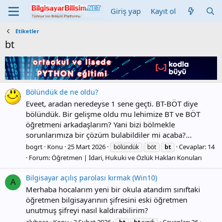
Giriş yap
Kayıt ol
Etiketler
bt
Bölündük de ne oldu?
Eveet, aradan neredeyse 1 sene geçti. BT-BÖT diye
bölündük. Bir gelişme oldu mu lehimize BT ve BÖT
öğretmeni arkadaşlarım? Yani bizi bölmekle
sorunlarımıza bir çözüm bulabildiler mi acaba?...
bogrt
Konu
25 Mart 2026
Cevaplar: 14
bölündük
böt
bt
Forum:
Öğretmen | İdari, Hukuki ve Özlük Hakları Konuları
Bilgisayar açılış parolası kırmak (Win10)
A
Merhaba hocalarım yeni bir okula atandım sınıftaki
öğretmen bilgisayarının şifresini eski öğretmen
unutmuş şifreyi nasıl kaldırabilirim?
alyhoca
Konu
2 Şubat 2026
Cevaplar: 26