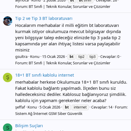
bt
bt
sınıfı
Forum:
BT Sınıfı | Teknik Konular, Sorunlar ve Çözümler
Tip 2 ve Tip 3 BT laboratuvarı
Hocalarım merhabalar il milli eğitim bt laboratuvarı
kurmak istiyor okulumuza mevcut bilgisayar dışında
yeni bilgşsyar talep edeceğiz elinizde tip 3 yada tip 2
kapsamında yer alan ihtiyaç listesi varsa paylaşabilir
misiniz
gsultra
Konu
15 Ocak 2026
Cevaplar: 0
bt
tip2
tip3
Forum:
BT Sınıfı | Teknik Konular, Sorunlar ve Çözümler
18+1 BT sınıfı kablolu internet
Ş
merhabalar herkese Okulumuza 18+1 BT sınıfı kuruldu.
Fakat kablolu bağlantı yapılmadı. İlçeden bunu siz
halledeceksiniz dediler. Kablosuz bağlanıyoruz şimdilik.
kablolu için yapmam gerekenler neler acaba?
şeffaf
Konu
5 Ocak 2026
Cevaplar: 14
Forum:
bt
internet
Sistem Ağ İnternet GSM Siber Güvenlik
Bilişim Suçları
S