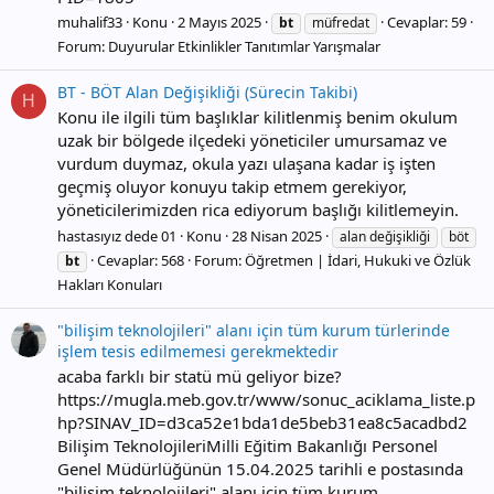
muhalif33
Konu
2 Mayıs 2025
Cevaplar: 59
bt
müfredat
Forum:
Duyurular Etkinlikler Tanıtımlar Yarışmalar
BT - BÖT Alan Değişikliği (Sürecin Takibi)
H
Konu ile ilgili tüm başlıklar kilitlenmiş benim okulum
uzak bir bölgede ilçedeki yöneticiler umursamaz ve
vurdum duymaz, okula yazı ulaşana kadar iş işten
geçmiş oluyor konuyu takip etmem gerekiyor,
yöneticilerimizden rica ediyorum başlığı kilitlemeyin.
hastasıyız dede 01
Konu
28 Nisan 2025
alan değişikliği
böt
Cevaplar: 568
Forum:
Öğretmen | İdari, Hukuki ve Özlük
bt
Hakları Konuları
"bilişim teknolojileri" alanı için tüm kurum türlerinde
işlem tesis edilmemesi gerekmektedir
acaba farklı bir statü mü geliyor bize?
https://mugla.meb.gov.tr/www/sonuc_aciklama_liste.p
hp?SINAV_ID=d3ca52e1bda1de5beb31ea8c5acadbd2
Bilişim TeknolojileriMilli Eğitim Bakanlığı Personel
Genel Müdürlüğünün 15.04.2025 tarihli e postasında
"bilişim teknolojileri" alanı için tüm kurum...