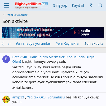
Giriş yap
Kayıt ol
Yeni Eklenenler
Son aktivite
edyalar
Yeni medya yorumları
Yeni Kaynaklar
Son aktivite
Böte2540
,
Halk Eğitim Merkezleri Konusunda Bilgisi
B
Olan?
başlıklı konuya cevap yazdı.
Yaz tatili aynı 2 ay. Kurs yoksa başka okula
gorevlendirme gidiyorsunuz. İlçelerde kurs çok
açılmıyor ama merkez ise kurs sorun olmuyor saatlerini
kendinize göre ayarlayabilirsiniz çok rahat edersiniz
24 dakika önce
amip33
,
Yegitek Okul Sorumlusu
başlıklı konuya cevap
yazdı.