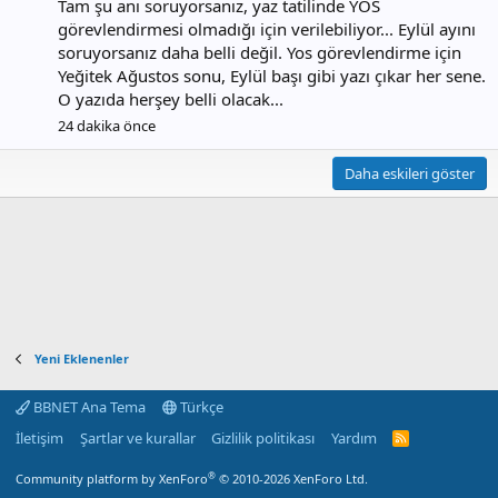
Tam şu anı soruyorsanız, yaz tatilinde YOS
görevlendirmesi olmadığı için verilebiliyor... Eylül ayını
soruyorsanız daha belli değil. Yos görevlendirme için
Yeğitek Ağustos sonu, Eylül başı gibi yazı çıkar her sene.
O yazıda herşey belli olacak...
24 dakika önce
Daha eskileri göster
Yeni Eklenenler
BBNET Ana Tema
Türkçe
İletişim
Şartlar ve kurallar
Gizlilik politikası
Yardım
R
S
S
®
Community platform by XenForo
© 2010-2026 XenForo Ltd.