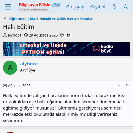
Giriş yap
Kayıt ol
Öğretmen | İdari, Hukuki ve Özlük Hakları Konuları
Halk Eğitim
K
B
E
alyhoca
29 Ağustos 2025
bt
o
a
t
n
ş
i
b
l
k
u
a
e
y
n
t
alyhoca
A
u
g
l
Aktif Üye
b
ı
e
a
ç
r
ş
t
29 Ağustos 2025
#1
l
a
a
r
Halk eğitimde çalışan hocalarım norm fazlası olarak merkez
t
i
ortaokuldan ilçe halk eğitime atandım seminer dönemi halk
a
h
eğitime gidiyor musunuz? Gitmemiz gerekiyorsa semineri
n
i
merkezde eski okulumda alabilir miyim? Bilgi verirseniz
sevinirim