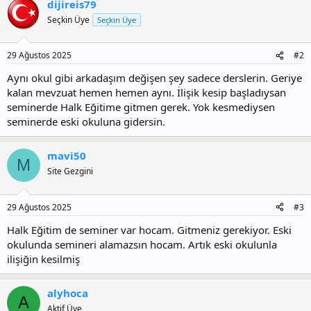
dijireis79
Seçkin Üye
Seçkin Üye
29 Ağustos 2025
#2
Aynı okul gibi arkadaşım değişen şey sadece derslerin. Geriye
kalan mevzuat hemen hemen aynı. İlişik kesip başladıysan
seminerde Halk Eğitime gitmen gerek. Yok kesmediysen
seminerde eski okuluna gidersin.
mavi50
M
Site Gezgini
29 Ağustos 2025
#3
Halk Eğitim de seminer var hocam. Gitmeniz gerekiyor. Eski
okulunda semineri alamazsın hocam. Artık eski okulunla
ilişiğin kesilmiş
alyhoca
A
Aktif Üye