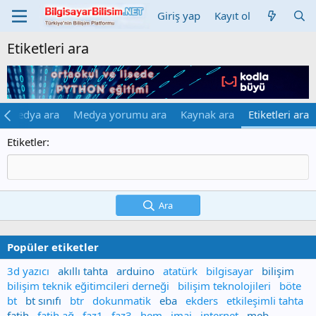
Giriş yap
Kayıt ol
Etiketleri ara
Medya ara
Medya yorumu ara
Kaynak ara
Etiketleri ara
Etiketler
Ara
Popüler etiketler
3d yazıcı
akıllı tahta
arduino
atatürk
bilgisayar
bilişim
bilişim teknik eğitimcileri derneği
bilişim teknolojileri
böte
bt
bt sınıfı
btr
dokunmatik
eba
ekders
etkileşimli tahta
fatih
fatih ağ
faz1
faz3
hem
i̇maj
internet
meb