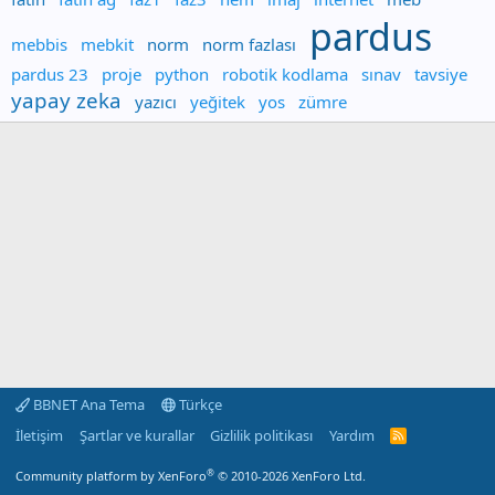
pardus
mebbis
mebkit
norm
norm fazlası
pardus 23
proje
python
robotik kodlama
sınav
tavsiye
yapay zeka
yazıcı
yeğitek
yos
zümre
BBNET Ana Tema
Türkçe
İletişim
Şartlar ve kurallar
Gizlilik politikası
Yardım
R
S
S
®
Community platform by XenForo
© 2010-2026 XenForo Ltd.