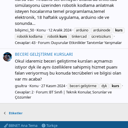
simülasyonu üzerinden robotik kodlama anlatmak
isteyen hocalarıma temel programlama,temel
elektronik, 18 haftalık uygulama, arduino ıde ve
sonunda...
bilişimci_50
Konu
12 Aralık 2024
arduino
arduinoıde
kurs
robotik kodlama
robotik
kurs
tinkercad
ücretsizkurs
Cevaplar: 43
Forum:
Duyurular Etkinlikler Tanıtımlar Yarışmalar
BECERİ GELİŞTİRME KURSLARI
Okul idaremiz beceri geliştirme kursları açmamızı
istiyor dyk ile aynı özelliklere sahipmiş hizmet puanı
falan veriyormuş bu konuda tecrübeleri ve bilgisi olan
var mı acaba?
gsultra
Konu
27 Kasım 2024
beceri geliştirme
dyk
kurs
Cevaplar: 2
Forum:
BT Sınıfı | Teknik Konular, Sorunlar ve
Çözümler
Etiketler
BBNET Ana Tema
Türkçe