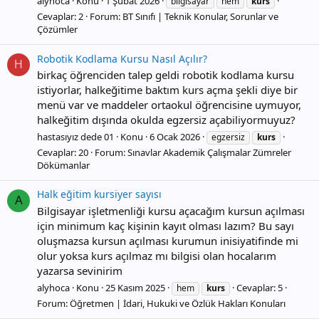
alyhoca
Konu
1 Şubat 2026
bilgisayar
hem
kurs
Cevaplar: 2
Forum:
BT Sınıfı | Teknik Konular, Sorunlar ve
Çözümler
Robotik Kodlama Kursu Nasıl Açılır?
H
birkaç öğrenciden talep geldi robotik kodlama kursu
istiyorlar, halkeğitime baktım kurs açma şekli diye bir
menü var ve maddeler ortaokul öğrencisine uymuyor,
halkeğitim dışında okulda egzersiz açabiliyormuyuz?
hastasıyız dede 01
Konu
6 Ocak 2026
egzersiz
kurs
Cevaplar: 20
Forum:
Sınavlar Akademik Çalışmalar Zümreler
Dökümanlar
Halk eğitim kursiyer sayısı
A
Bilgisayar işletmenliği kursu açacağım kursun açılması
için minimum kaç kişinin kayıt olması lazım? Bu sayı
oluşmazsa kursun açılması kurumun inisiyatifinde mi
olur yoksa kurs açılmaz mı bilgisi olan hocalarım
yazarsa sevinirim
alyhoca
Konu
25 Kasım 2025
Cevaplar: 5
hem
kurs
Forum:
Öğretmen | İdari, Hukuki ve Özlük Hakları Konuları