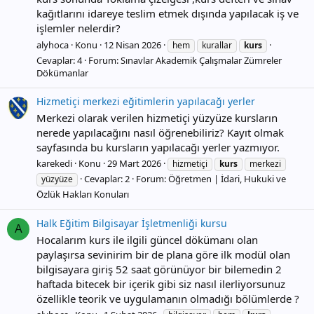
kağıtlarını idareye teslim etmek dışında yapılacak iş ve
işlemler nelerdir?
alyhoca
Konu
12 Nisan 2026
hem
kurallar
kurs
Cevaplar: 4
Forum:
Sınavlar Akademik Çalışmalar Zümreler
Dökümanlar
Hizmetiçi merkezi eğitimlerin yapılacağı yerler
Merkezi olarak verilen hizmetiçi yüzyüze kursların
nerede yapılacağını nasıl öğrenebiliriz? Kayıt olmak
sayfasında bu kursların yapılacağı yerler yazmıyor.
karekedi
Konu
29 Mart 2026
hizmetiçi
kurs
merkezi
Cevaplar: 2
Forum:
Öğretmen | İdari, Hukuki ve
yüzyüze
Özlük Hakları Konuları
Halk Eğitim Bilgisayar İşletmenliği kursu
A
Hocalarım kurs ile ilgili güncel dökümanı olan
paylaşırsa sevinirim bir de plana göre ilk modül olan
bilgisayara giriş 52 saat görünüyor bir bilemedin 2
haftada bitecek bir içerik gibi siz nasıl ilerliyorsunuz
özellikle teorik ve uygulamanın olmadığı bölümlerde ?