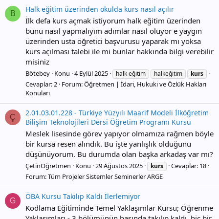
Halk eğitim üzerinden okulda kurs nasıl açılır
B
İlk defa kurs açmak istiyorum halk eğitim üzerinden
bunu nasıl yapmalıyım adımlar nasıl oluyor e yaygın
üzerinden usta öğretici başvurusu yaparak mı yoksa
kurs açılması talebi ile mi bunlar hakkında bilgi verebilir
misiniz
Bötebey
Konu
4 Eylül 2025
halk eğitim
halkeğitim
kurs
Cevaplar: 2
Forum:
Öğretmen | İdari, Hukuki ve Özlük Hakları
Konuları
2.01.03.01.228 - Türkiye Yüzyılı Maarif Modeli İlköğretim
Ç
Bilişim Teknolojileri Dersi Öğretim Programı Kursu
Meslek lisesinde görev yapıyor olmamıza rağmen böyle
bir kursa resen alındık. Bu işte yanlışlık olduğunu
düşünüyorum. Bu durumda olan başka arkadaş var mı?
ÇetinÖğretmen
Konu
29 Ağustos 2025
Cevaplar: 18
kurs
Forum:
Tüm Projeler Sistemler Seminerler ARGE
ÖBA Kursu Takılıp Kaldı İlerlemiyor
G
Kodlama Eğitiminde Temel Yaklaşımlar Kursu; Öğrenme
Yaklaşımları - 3 bölümünün başında takılıp kaldı, hiç bir