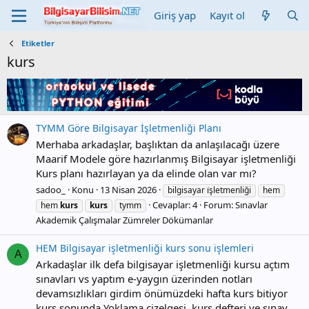
Giriş yap
Kayıt ol
Etiketler
kurs
TYMM Göre Bilgisayar İşletmenliği Planı
Merhaba arkadaşlar, başlıktan da anlaşılacağı üzere
Maarif Modele göre hazırlanmış Bilgisayar işletmenliği
Kurs planı hazırlayan ya da elinde olan var mı?
sadoo_
Konu
13 Nisan 2026
bilgisayar i̇şletmenliği
hem
Cevaplar: 4
Forum:
Sınavlar
hem
kurs
kurs
tymm
Akademik Çalışmalar Zümreler Dökümanlar
HEM Bilgisayar işletmenliği kurs sonu işlemleri
A
Arkadaşlar ilk defa bilgisayar işletmenliği kursu açtım
sınavları vs yaptım e-yaygın üzerinden notları
devamsızlıkları girdim önümüzdeki hafta kurs bitiyor
kurs sonunda Yoklama çizelgesi ,kurs defteri ve sınav