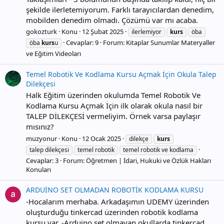
şekilde ilerletemiyorum. Farklı tarayıcılardan denedim,
mobilden denedim olmadı. Çözümü var mı acaba.
gokozturk
Konu
12 Şubat 2025
ilerlemiyor
kurs
öba
Cevaplar: 9
Forum:
Kitaplar Sunumlar Materyaller
öba
kurs
u
ve Eğitim Videoları
Temel Robotik Ve Kodlama Kursu Açmak İçin Okula Talep
Dilekçesi
Halk Eğitim üzerinden okulumda Temel Robotik Ve
Kodlama Kursu Açmak İçin ilk olarak okula nasıl bir
TALEP DİLEKÇESİ vermeliyim. Örnek varsa paylaşır
mısınız?
muzyonur
Konu
12 Ocak 2025
dilekçe
kurs
talep dilekçesi
temel robotik
temel robotik ve kodlama
Cevaplar: 3
Forum:
Öğretmen | İdari, Hukuki ve Özlük Hakları
Konuları
ARDUİNO SET OLMADAN ROBOTİK KODLAMA KURSU
-Hocalarım merhaba. Arkadaşımın UDEMY üzerinden
oluşturduğu tinkercad üzerinden robotik kodlama
kursu var. -Arduino set olmayan okullarda tinkercad