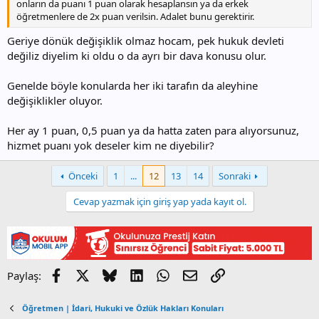
onların da puanı 1 puan olarak hesaplansın ya da erkek
öğretmenlere de 2x puan verilsin. Adalet bunu gerektirir.
Geriye dönük değişiklik olmaz hocam, pek hukuk devleti
değiliz diyelim ki oldu o da ayrı bir dava konusu olur.
Genelde böyle konularda her iki tarafın da aleyhine
değişiklikler oluyor.
Her ay 1 puan, 0,5 puan ya da hatta zaten para alıyorsunuz,
hizmet puanı yok deseler kim ne diyebilir?
Önceki
1
...
12
13
14
Sonraki
Cevap yazmak için giriş yap yada kayıt ol.
Facebook
X
Bluesky
LinkedIn
WhatsApp
E-posta
Link
Paylaş:
Öğretmen | İdari, Hukuki ve Özlük Hakları Konuları