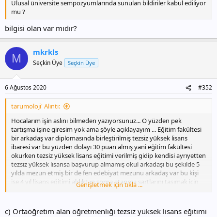
Ulusal üniversite sempozyumlarında sunulan bildiriler kabul ediliyor
mu ?
bilgisi olan var mıdır?
mkrkls
M
Seçkin Üye
Seçkin Üye
6 Ağustos 2020
#352
tarumoloji' Alıntı:
Hocalarım işin aslını bilmeden yazıyorsunuz... O yüzden pek
tartışma işine giresim yok ama şöyle açıklayayım ... Eğitim fakültesi
bir arkadaş var diplomasında birleştirilmiş tezsiz yüksek lisans
ibaresi var bu yüzden dolayı 30 puan almış yani eğitim fakültesi
okurken tezsiz yüksek lisans eğitimi verilmiş gidip kendisi ayrıyetten
tezsiz yüksek lisansa başvurup almamış okul arkadaşı bu şekilde 5
yılda mezun etmiş bir de fen edebiyat mezunu arkadaş var bu kişi
ise 4 yıl lisans eğitimi aldıktan sonra atanma şartlarını taşımak için
Genişletmek için tıkla ...
tezsiz yüksek lisans almış her iki lisans mezunu olan grup içinde 5 yıl
okumuş olma şartı bu şekilde sağlanmış... Liselerde branş
öğretmenleri için 5 yıl okumuş olmak gerekiyor malum olduğu
c) Ortaöğretim alan öğretmenliği tezsiz yüksek lisans eğitimi
üzere. Şimdi meb işi çorba ettiği için eğitim fakültesi mezunu olan