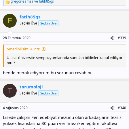
gregor-samsa
ve
fatih85gs
T
e
p
fatih85gs
k
F
i
Seçkin Üye
Seçkin Üye
l
e
r
28 Temmuz 2020
#339
:
omerlibilisim' Alıntı:
Ulusal üniversite sempozyumlarında sunulan bildiriler kabul ediliyor
mu ?
bende merak ediyorum bu sorunun cevabını.
tarumoloji
T
Seçkin Üye
Seçkin Üye
4 Ağustos 2020
#340
Lisede çalışan Fen edebiyat mezunu olan arkadaşların tezsiz
yüksek lisanslarına 30 puan verilmez iken eğitim fakültesi