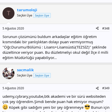
tarumoloji
T
Seçkin Üye
Seçkin Üye
5 Ağustos 2020
#348
Sorunun çözümünü buldum arkadaşlar eğitim öğretim
kısmındaki bir yanlışlıktan dolayı puan vermiyormuş
"Öğr.Durumu/Bölümü : Lisans+Lisansüstü(TEZSİZ)" şeklinde
düzeltince veriyor puan. Bu düzletmeliyi okul değil İlçe il milli
eğitim Müdürlüğü yapabiliyor...
sacmalik
Seçkin Üye
Seçkin Üye
5 Ağustos 2020
#349
udemy,cybrary,youtube,btk akademi ve bir sürü websiteden
çok şey öğrendim.Şimdi bende puan hak etmiyor muyum?
Köpek gibi sadığım yeni bir şey öğrenmeye
Bunun için