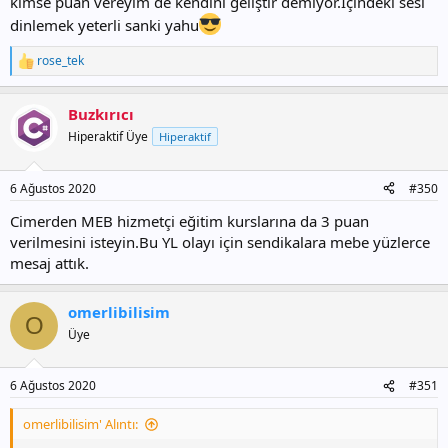
kimse puan vereyim de kendini geliştir demiyor.İçindeki sesi
dinlemek yeterli sanki yahu
rose_tek
T
e
p
Buzkırıcı
k
i
Hiperaktif Üye
Hiperaktif
l
e
r
6 Ağustos 2020
#350
:
Cimerden MEB hizmetçi eğitim kurslarına da 3 puan
verilmesini isteyin.Bu YL olayı için sendikalara mebe yüzlerce
mesaj attık.
omerlibilisim
O
Üye
6 Ağustos 2020
#351
omerlibilisim' Alıntı: