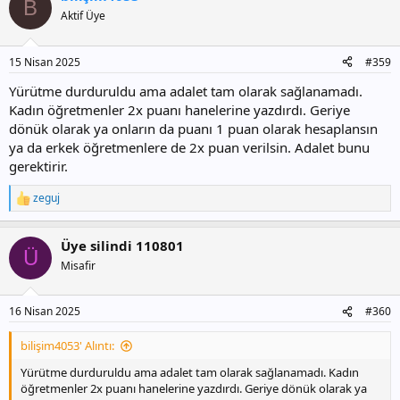
B
Aktif Üye
15 Nisan 2025
#359
Yürütme durduruldu ama adalet tam olarak sağlanamadı.
Kadın öğretmenler 2x puanı hanelerine yazdırdı. Geriye
dönük olarak ya onların da puanı 1 puan olarak hesaplansın
ya da erkek öğretmenlere de 2x puan verilsin. Adalet bunu
gerektirir.
zeguj
T
e
p
Üye silindi 110801
k
Ü
i
Misafir
l
e
r
16 Nisan 2025
#360
:
bilişim4053' Alıntı:
Yürütme durduruldu ama adalet tam olarak sağlanamadı. Kadın
öğretmenler 2x puanı hanelerine yazdırdı. Geriye dönük olarak ya