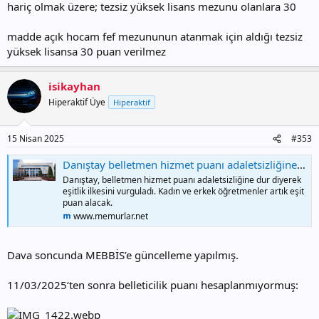
hariç olmak üzere; tezsiz yüksek lisans mezunu olanlara 30
kişiye tezsiz yüksel lisansı olduğu için 30 puan yazarken fen edebiyat
mezunu olan kişiye 30 puan ekleme yapmamış. Formasyon ibaresi
madde açık hocam fef mezununun atanmak için aldığı tezsiz
ile karıştırmayın bu diplomalarda tezsiz yüksek lisans ibaresi var...
yüksek lisansa 30 puan verilmez
isikayhan
Hiperaktif Üye
Hiperaktif
15 Nisan 2025
#353
Danıştay belletmen hizmet puanı adaletsizliğine dur dedi
Danıştay, belletmen hizmet puanı adaletsizliğine dur diyerek
eşitlik ilkesini vurguladı. Kadın ve erkek öğretmenler artık eşit
puan alacak.
www.memurlar.net
Dava soncunda MEBBİS’e güncelleme yapılmış.
11/03/2025‘ten sonra belleticilik puanı hesaplanmıyormuş: