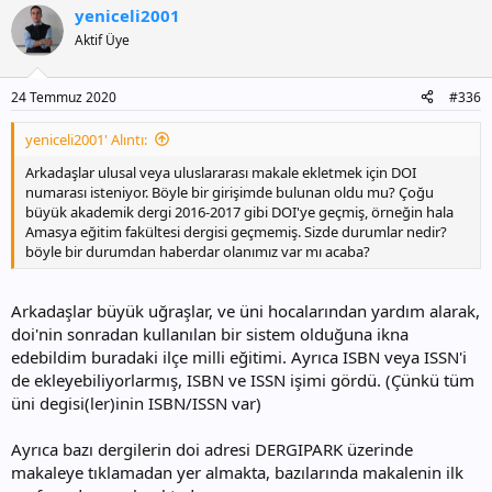
yeniceli2001
k
i
Aktif Üye
l
e
r
24 Temmuz 2020
#336
:
yeniceli2001' Alıntı:
Arkadaşlar ulusal veya uluslararası makale ekletmek için DOI
numarası isteniyor. Böyle bir girişimde bulunan oldu mu? Çoğu
büyük akademik dergi 2016-2017 gibi DOI'ye geçmiş, örneğin hala
Amasya eğitim fakültesi dergisi geçmemiş. Sizde durumlar nedir?
böyle bir durumdan haberdar olanımız var mı acaba?
Arkadaşlar büyük uğraşlar, ve üni hocalarından yardım alarak,
doi'nin sonradan kullanılan bir sistem olduğuna ikna
edebildim buradaki ilçe milli eğitimi. Ayrıca ISBN veya ISSN'i
de ekleyebiliyorlarmış, ISBN ve ISSN işimi gördü. (Çünkü tüm
üni degisi(ler)inin ISBN/ISSN var)
Ayrıca bazı dergilerin doi adresi DERGIPARK üzerinde
makaleye tıklamadan yer almakta, bazılarında makalenin ilk