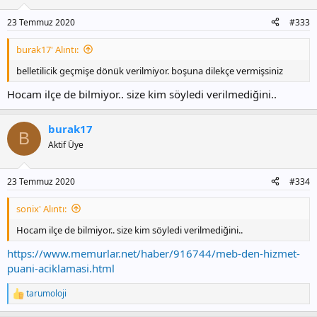
e
r
23 Temmuz 2020
#333
:
burak17' Alıntı:
belletilicik geçmişe dönük verilmiyor. boşuna dilekçe vermişsiniz
Hocam ilçe de bilmiyor.. size kim söyledi verilmediğini..
burak17
B
Aktif Üye
23 Temmuz 2020
#334
sonix' Alıntı:
Hocam ilçe de bilmiyor.. size kim söyledi verilmediğini..
https://www.memurlar.net/haber/916744/meb-den-hizmet-
puani-aciklamasi.html
tarumoloji
T
e