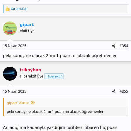
tarumoloji
T
e
p
gipart
k
i
Aktif Üye
l
e
r
15 Nisan 2025
#354
:
peki sonuç ne olacak 2 mi 1 puan mı alacak öğretmenler
isikayhan
Hiperaktif Üye
Hiperaktif
15 Nisan 2025
#355
gipart' Alıntı:
peki sonuç ne olacak 2 mi 1 puan mı alacak öğretmenler
Anladığıma kadarıyla yazdığım tarihten itibaren hiç puan