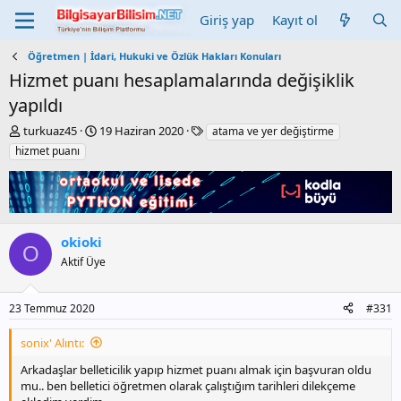
Giriş yap
Kayıt ol
Öğretmen | İdari, Hukuki ve Özlük Hakları Konuları
Hizmet puanı hesaplamalarında değişiklik
yapıldı
K
B
E
turkuaz45
19 Haziran 2020
atama ve yer değiştirme
o
a
t
hizmet puanı
n
ş
i
b
l
k
u
a
e
y
n
t
u
g
l
okioki
b
ı
e
O
a
ç
r
Aktif Üye
ş
t
l
a
a
r
23 Temmuz 2020
#331
t
i
a
h
sonix' Alıntı:
n
i
Arkadaşlar belleticilik yapıp hizmet puanı almak için başvuran oldu
mu.. ben belletici öğretmen olarak çalıştığım tarihleri dilekçeme