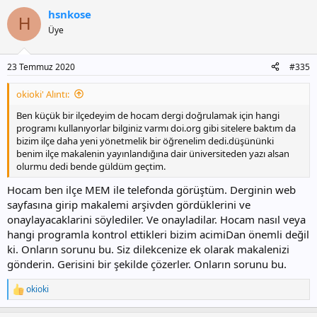
p
hsnkose
k
H
i
Üye
l
e
r
23 Temmuz 2020
#335
:
okioki' Alıntı:
Ben küçük bir ilçedeyim de hocam dergi doğrulamak için hangi
programı kullanıyorlar bilginiz varmı doi.org gibi sitelere baktım da
bizim ilçe daha yeni yönetmelik bir öğrenelim dedi.düşününki
benim ilçe makalenin yayınlandığına dair üniversiteden yazı alsan
olurmu dedi bende güldüm geçtim.
Hocam ben ilçe MEM ile telefonda görüştüm. Derginin web
sayfasına girip makalemi arşivden gördüklerini ve
onaylayacaklarini söylediler. Ve onayladilar. Hocam nasıl veya
hangi programla kontrol ettikleri bizim acimiDan önemli değil
ki. Onların sorunu bu. Siz dilekcenize ek olarak makalenizi
gönderin. Gerisini bir şekilde çözerler. Onların sorunu bu.
okioki
T
e
p