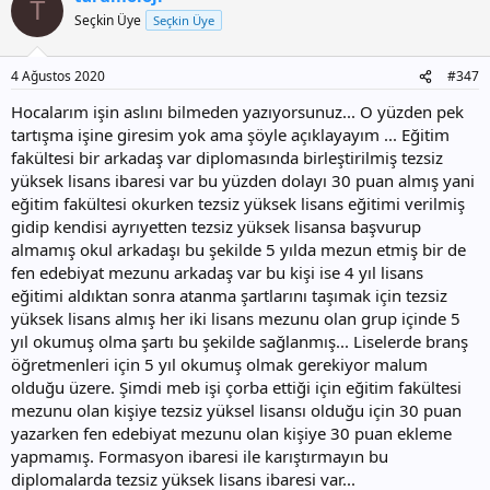
T
i
Seçkin Üye
Seçkin Üye
l
e
r
4 Ağustos 2020
#347
:
Hocalarım işin aslını bilmeden yazıyorsunuz... O yüzden pek
tartışma işine giresim yok ama şöyle açıklayayım ... Eğitim
fakültesi bir arkadaş var diplomasında birleştirilmiş tezsiz
yüksek lisans ibaresi var bu yüzden dolayı 30 puan almış yani
eğitim fakültesi okurken tezsiz yüksek lisans eğitimi verilmiş
gidip kendisi ayrıyetten tezsiz yüksek lisansa başvurup
almamış okul arkadaşı bu şekilde 5 yılda mezun etmiş bir de
fen edebiyat mezunu arkadaş var bu kişi ise 4 yıl lisans
eğitimi aldıktan sonra atanma şartlarını taşımak için tezsiz
yüksek lisans almış her iki lisans mezunu olan grup içinde 5
yıl okumuş olma şartı bu şekilde sağlanmış... Liselerde branş
öğretmenleri için 5 yıl okumuş olmak gerekiyor malum
olduğu üzere. Şimdi meb işi çorba ettiği için eğitim fakültesi
mezunu olan kişiye tezsiz yüksel lisansı olduğu için 30 puan
yazarken fen edebiyat mezunu olan kişiye 30 puan ekleme
yapmamış. Formasyon ibaresi ile karıştırmayın bu
diplomalarda tezsiz yüksek lisans ibaresi var...