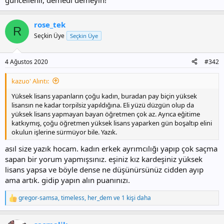
güncellenir, demedi demeyin!
rose_tek
R
Seçkin Üye
Seçkin Üye
4 Ağustos 2020
#342
kazuo' Alıntı:
Yüksek lisans yapanların çoğu kadın, buradan pay biçin yüksek
lisansın ne kadar torpilsiz yapıldığına. Eli yüzü düzgün olup da
yüksek lisans yapmayan bayan öğretmen çok az. Ayrıca eğitime
katkıymış, çoğu öğretmen yüksek lisans yaparken gün boşaltıp elini
okulun işlerine sürmüyor bile. Yazık.
asıl size yazık hocam. kadın erkek ayrımcılığı yapıp çok saçma
sapan bir yorum yapmışsınız. eşiniz kız kardeşiniz yüksek
lisans yapsa ve böyle dense ne düşünürsünüz cidden ayıp
ama artık. gidip yapın alın puanınızı.
gregor-samsa
,
timeless
,
her_dem
ve 1 kişi daha
T
e
p