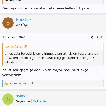
ekledim verdim.
Geçmişe dönük verilecekmi yibo veya belleticilik puanı
burak17
B
Aktif Üye
23 Temmuz 2020
#332
sonix' Alıntı:
Arkadaşlar belleticilik yapıp hizmet puanı almak için başvuran oldu
mu.. ben belletici öğretmen olarak çalıştığım tarihleri dilekçeme
ekledim verdim.
belletilicik geçmişe dönük verilmiyor. boşuna dilekçe
vermişsiniz
tarumoloji
ve
okioki
T
e
p
sonix
k
S
i
Seçkin Üye
Seçkin Üye
l