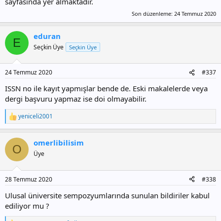
sayfasında yer almaktadır.
Son düzenleme:
24 Temmuz 2020
eduran
E
Seçkin Üye
Seçkin Üye
24 Temmuz 2020
#337
ISSN no ile kayıt yapmışlar bende de. Eski makalelerde veya
dergi başvuru yapmaz ise doi olmayabilir.
yeniceli2001
T
e
p
omerlibilisim
k
O
i
Üye
l
e
r
28 Temmuz 2020
#338
:
Ulusal üniversite sempozyumlarında sunulan bildiriler kabul
ediliyor mu ?