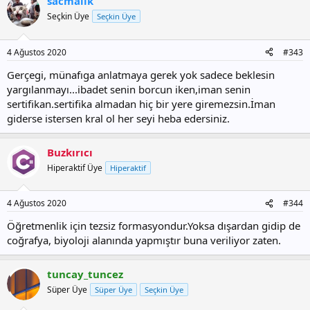
sacmalik
k
i
Seçkin Üye
Seçkin Üye
l
e
r
4 Ağustos 2020
#343
:
Gerçegi, münafıga anlatmaya gerek yok sadece beklesin
yargılanmayı...ibadet senin borcun iken,iman senin
sertifikan.sertifika almadan hiç bir yere giremezsin.İman
giderse istersen kral ol her seyi heba edersiniz.
Buzkırıcı
Hiperaktif Üye
Hiperaktif
4 Ağustos 2020
#344
Öğretmenlik için tezsiz formasyondur.Yoksa dışardan gidip de
coğrafya, biyoloji alanında yapmıştır buna veriliyor zaten.
tuncay_tuncez
Süper Üye
Süper Üye
Seçkin Üye