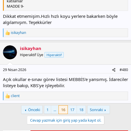
katılanlar
MADDE 9-
Dikkat etmemişim.Hızlı hızlı koyu yerlere bakarken böyle
algılamışım. Teşekkürler
isikayhan
T
e
p
isikayhan
k
i
Hiperaktif Üye
Hiperaktif
l
e
r
29 Nisan 2026
#480
:
Açık okullar e-sınav görev listesi MEBBİS'e yansımış. İdareciler
listeye bakıp, KBS'ye işleyebilir.
client
T
e
p
Önceki
1
...
16
17
18
Sonraki
k
i
Cevap yazmak için giriş yap yada kayıt ol.
l
e
r