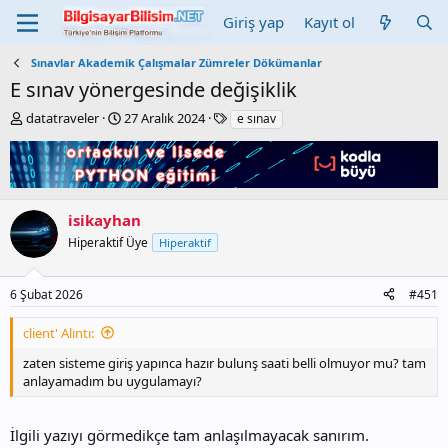
Giriş yap
Kayıt ol
Sınavlar Akademik Çalışmalar Zümreler Dökümanlar
E sınav yönergesinde değişiklik
K
B
E
datatraveler
27 Aralık 2024
e sınav
o
a
t
n
ş
i
b
l
k
u
a
e
y
n
t
isikayhan
u
g
l
b
ı
e
Hiperaktif Üye
Hiperaktif
a
ç
r
ş
t
6 Şubat 2026
#451
l
a
a
r
client' Alıntı:
t
i
a
h
zaten sisteme giriş yapınca hazır bulunş saati belli olmuyor mu? tam
n
i
anlayamadım bu uygulamayı?
İlgili yazıyı görmedikçe tam anlaşılmayacak sanırım.