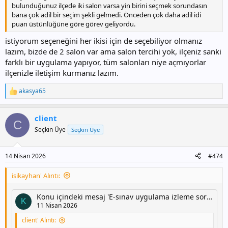
bulunduğunuz ilçede iki salon varsa yin birini seçmek sorundasın
bana çok adil bir seçim şekli gelmedi. Önceden çok daha adil idi
puan üstünlüğüne göre görev geliyordu.
istiyorum seçeneğini her ikisi için de seçebiliyor olmanız
lazım, bizde de 2 salon var ama salon tercihi yok, ilçeniz sanki
farklı bir uygulama yapıyor, tüm salonları niye açmıyorlar
ilçenizle iletişim kurmanız lazım.
akasya65
T
e
p
client
k
C
i
Seçkin Üye
Seçkin Üye
l
e
r
14 Nisan 2026
#474
:
isikayhan' Alıntı:
Konu içindeki mesaj 'E-sınav uygulama izleme sorumlusu'
K
11 Nisan 2026
client' Alıntı: