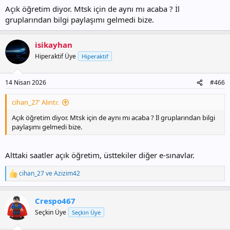
Açık öğretim diyor. Mtsk için de aynı mı acaba ? İl
gruplarından bilgi paylaşımı gelmedi bize.
isikayhan
Hiperaktif Üye
Hiperaktif
14 Nisan 2026
#466
cihan_27' Alıntı:
Açık öğretim diyor. Mtsk için de aynı mı acaba ? İl gruplarından bilgi
paylaşımı gelmedi bize.
Alttaki saatler açık öğretim, üsttekiler diğer e-sınavlar.
cihan_27
ve
Azizim42
T
e
p
Crespo467
k
i
Seçkin Üye
Seçkin Üye
l
e