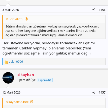
e
r
3 Mart 2026
#456
:
Mucit' Alıntı:
Eğitim almışlardan gözetmen ve başkan seçilecek yazıyoe hocam.
Asıl soru her isteyene eğitim verilecek mi? Benim ilimde 2019’da
açıldı o yıldandır tekrarı olmadı uygulama izlemeci için.
Her isteyene veriyorlar, neredeyse zorlayacaklar. Eğitimi
tamamen uzaktan yapmayı planlamış olabilirler. (Yeni
öğretmenler sözleşmeli alınıyor galiba; memur değil)
aslan0706
T
e
p
isikayhan
k
i
Hiperaktif Üye
Hiperaktif
l
e
r
12 Mart 2026
#457
:
isikayhan' Alıntı: