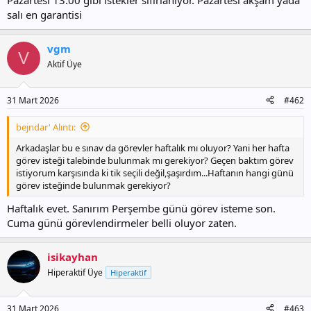
Pazartesi 13:00 gibi istekler sıfırlanıyor. Pazartesi akşam yada
salı en garantisi
vgm
V
Aktif Üye
31 Mart 2026
#462
bejndar' Alıntı:
Arkadaşlar bu e sınav da görevler haftalık mı oluyor? Yani her hafta
görev isteği talebinde bulunmak mı gerekiyor? Geçen baktım görev
istiyorum karşısında ki tik seçili değil,şaşırdım...Haftanın hangi günü
görev isteğinde bulunmak gerekiyor?
Haftalık evet. Sanırım Perşembe günü görev isteme son.
Cuma günü görevlendirmeler belli oluyor zaten.
isikayhan
Hiperaktif Üye
Hiperaktif
31 Mart 2026
#463