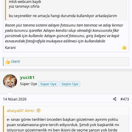
mtsk webcam kaydı
yüz tanımayı sıfırla
bu seçenekler ne amaçla hangi durumda kullanılıyor arkadaşlarım
Bazen yüz tanıma sistemi adayın fotosunu tam tanımaz ve aday kırmızı
yada turuncu işaretler. Adayın kendisi olup olmadığı konusunda fikir
yürütmek için kullanılır. Adayın güncel fotosunu, giriş belgesi ve kayıt
esnasındaki fotoğrafıyla mukayese edilmesi için kullanılabilir.
Karani
client
T
e
p
yuci81
k
i
Süper Üye
Süper Üye
Seçkin Üye
l
e
r
14 Nisan 2026
#473
:
akasya65' Alıntı:
e- sınav görev terihleri önceden başkan gözetmen ayırımı yoktu
puan sıralamasına göre tercih ediyorduk. Şimdi yok başkanlık mı
istiyorsun gözetmenlik mi ben ikisini de seçme şansın yok birde