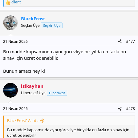
client
T
e
p
BlackFrost
k
i
Seçkin Üye
Seçkin Üye
l
e
r
21 Nisan 2026
#477
:
Bu madde kapsamında aynı görevliye bir yılda en fazla on
sınav için ücret ödenebilir.
Bunun amacı ney ki
isikayhan
Hiperaktif Üye
Hiperaktif
21 Nisan 2026
#478
BlackFrost' Alıntı:
Bu madde kapsamında aynı görevliye bir yılda en fazla on sınav için
ücret ödenebilir.