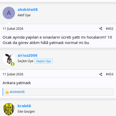
aksböte08
A
Aktif Üye
11 Şubat 2026
#452
Ocak ayında yapılan e sınavların ücreti yattı mı hocalarım? 10
Ocak da görev aldım hâlâ yatmadı normal mi bu
sirius2006
Seçkin Üye
Seçkin Üye
11 Şubat 2026
#453
Ankara yatmadı
aksböte08
T
e
p
krak68
k
i
Site Gezgini
l