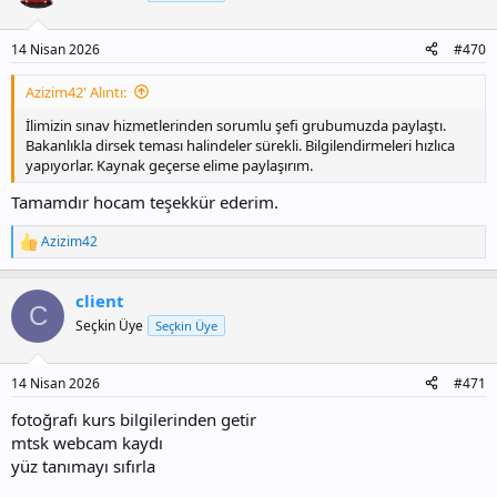
14 Nisan 2026
#470
Azizim42' Alıntı:
İlimizin sınav hizmetlerinden sorumlu şefi grubumuzda paylaştı.
Bakanlıkla dirsek teması halindeler sürekli. Bilgilendirmeleri hızlıca
yapıyorlar. Kaynak geçerse elime paylaşırım.
Tamamdır hocam teşekkür ederim.
Azizim42
T
e
p
client
k
C
i
Seçkin Üye
Seçkin Üye
l
e
r
14 Nisan 2026
#471
:
fotoğrafı kurs bilgilerinden getir
mtsk webcam kaydı
yüz tanımayı sıfırla