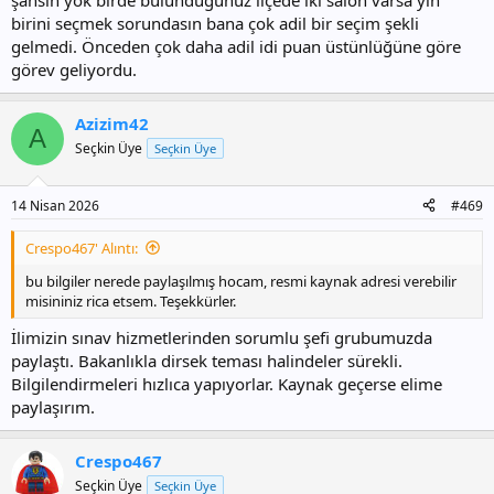
şansın yok birde bulunduğunuz ilçede iki salon varsa yin
birini seçmek sorundasın bana çok adil bir seçim şekli
gelmedi. Önceden çok daha adil idi puan üstünlüğüne göre
görev geliyordu.
Azizim42
A
Seçkin Üye
Seçkin Üye
14 Nisan 2026
#469
Crespo467' Alıntı:
bu bilgiler nerede paylaşılmış hocam, resmi kaynak adresi verebilir
misininiz rica etsem. Teşekkürler.
İlimizin sınav hizmetlerinden sorumlu şefi grubumuzda
paylaştı. Bakanlıkla dirsek teması halindeler sürekli.
Bilgilendirmeleri hızlıca yapıyorlar. Kaynak geçerse elime
paylaşırım.
Crespo467
Seçkin Üye
Seçkin Üye