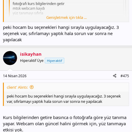
fotoğrafı kurs bilgilerinden getir
mtsk webcam kaydı
yüz tanımayı sıfırla
Genişletmek için tıkla ...
bu seçenekler ne amaçla hangi durumda kullanılıyor
peki hocam bu seçenekleri hangi sırayla uygulayacağız. 3
Genişletmek için tıkla ...
arkadaşlarım
seçenek var, sıfırlamayı yaptık hala sorun var sonra ne
Bazen yüz tanıma sistemi adayın fotosunu tam tanımaz ve aday
yapılacak
kırmızı yada turuncu işaretler. Adayın kendisi olup olmadığı
konusunda fikir yürütmek için kullanılır. Adayın güncel fotosunu,
giriş belgesi ve kayıt esnasındaki fotoğrafıyla mukayese edilmesi için
isikayhan
kullanılabilir.
Hiperaktif Üye
Hiperaktif
Karani
14 Nisan 2026
#475
client' Alıntı:
peki hocam bu seçenekleri hangi sırayla uygulayacağız. 3 seçenek
var, sıfırlamayı yaptık hala sorun var sonra ne yapılacak
Kurs bilgilerinden getire basınca o fotoğrafa göre yüz tanıma
yapar. Webcam olan güncel halini görmek için, yüz tanımaya
etkisi yok.