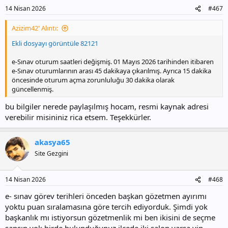
r
14 Nisan 2026
#467
:
Azizim42' Alıntı:
Ekli dosyayı görüntüle 82121
e-Sınav oturum saatleri değişmiş. 01 Mayıs 2026 tarihinden itibaren
e-Sınav oturumlarının arası 45 dakikaya çıkarılmış. Ayrıca 15 dakika
öncesinde oturum açma zorunluluğu 30 dakika olarak
güncellenmiş.
bu bilgiler nerede paylaşılmış hocam, resmi kaynak adresi
verebilir misininiz rica etsem. Teşekkürler.
akasya65
Site Gezgini
14 Nisan 2026
#468
e- sınav görev terihleri önceden başkan gözetmen ayırımı
yoktu puan sıralamasına göre tercih ediyorduk. Şimdi yok
başkanlık mı istiyorsun gözetmenlik mi ben ikisini de seçme