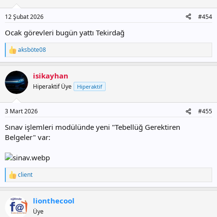
e
r
12 Şubat 2026
#454
:
Ocak görevleri bugün yattı Tekirdağ
aksböte08
T
e
p
isikayhan
k
i
Hiperaktif Üye
Hiperaktif
l
e
r
3 Mart 2026
#455
:
Sınav işlemleri modülünde yeni "Tebellüğ Gerektiren
Belgeler" var:
client
T
e
p
lionthecool
k
i
Üye
l