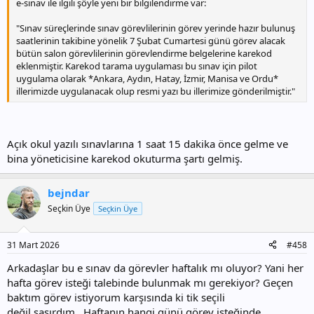
e-sınav ile ilgili şöyle yeni bir bilgilendirme var:
"Sınav süreçlerinde sınav görevlilerinin görev yerinde hazır bulunuş
saatlerinin takibine yönelik 7 Şubat Cumartesi günü görev alacak
bütün salon görevlilerinin görevlendirme belgelerine karekod
eklenmiştir. Karekod tarama uygulaması bu sınav için pilot
uygulama olarak *Ankara, Aydın, Hatay, İzmir, Manisa ve Ordu*
illerimizde uygulanacak olup resmi yazı bu illerimize gönderilmiştir."
Açık okul yazılı sınavlarına 1 saat 15 dakika önce gelme ve
bina yöneticisine karekod okuturma şartı gelmiş.
bejndar
Seçkin Üye
Seçkin Üye
31 Mart 2026
#458
Arkadaşlar bu e sınav da görevler haftalık mı oluyor? Yani her
hafta görev isteği talebinde bulunmak mı gerekiyor? Geçen
baktım görev istiyorum karşısında ki tik seçili
değil,şaşırdım...Haftanın hangi günü görev isteğinde