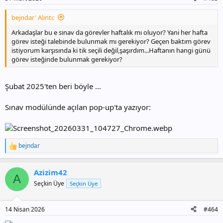
bejndar' Alıntı:
Arkadaşlar bu e sınav da görevler haftalık mı oluyor? Yani her hafta
görev isteği talebinde bulunmak mı gerekiyor? Geçen baktım görev
istiyorum karşısında ki tik seçili değil,şaşırdım...Haftanın hangi günü
görev isteğinde bulunmak gerekiyor?
Şubat 2025'ten beri böyle ...
Sınav modülünde açılan pop-up'ta yazıyor:
bejndar
T
e
p
Azizim42
k
A
i
Seçkin Üye
Seçkin Üye
l
e
r
14 Nisan 2026
#464
: