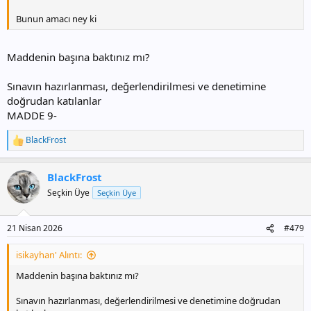
Bunun amacı ney ki
Maddenin başına baktınız mı?
Sınavın hazırlanması, değerlendirilmesi ve denetimine
doğrudan katılanlar
MADDE 9-
BlackFrost
T
e
p
BlackFrost
k
i
Seçkin Üye
Seçkin Üye
l
e
r
21 Nisan 2026
#479
:
isikayhan' Alıntı:
Maddenin başına baktınız mı?
Sınavın hazırlanması, değerlendirilmesi ve denetimine doğrudan