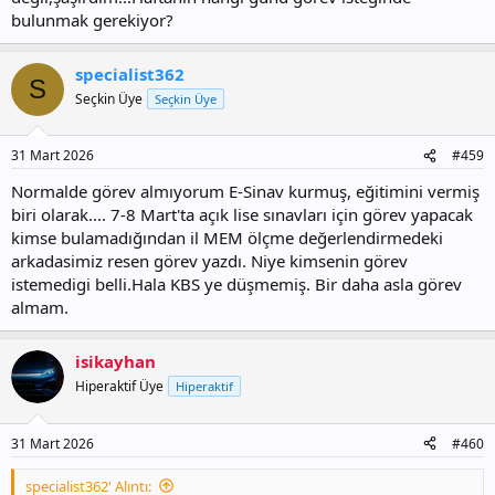
bulunmak gerekiyor?
specialist362
S
Seçkin Üye
Seçkin Üye
31 Mart 2026
#459
Normalde görev almıyorum E-Sinav kurmuş, eğitimini vermiş
biri olarak.... 7-8 Mart'ta açık lise sınavları için görev yapacak
kimse bulamadığından il MEM ölçme değerlendirmedeki
arkadasimiz resen görev yazdı. Niye kimsenin görev
istemedigi belli.Hala KBS ye düşmemiş. Bir daha asla görev
almam.
isikayhan
Hiperaktif Üye
Hiperaktif
31 Mart 2026
#460
specialist362' Alıntı: