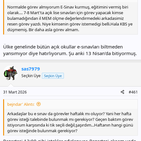
Normalde görev almıyorum E-Sinav kurmuş, eğitimini vermiş biri
olarak.... 7-8 Mart'ta açık lise sınavları için görev yapacak kimse
bulamadığından il MEM ölçme değerlendirmedeki arkadasimiz
resen görev yazdı. Niye kimsenin görev istemedigi belli.Hala KBS ye
düşmemiş. Bir daha asla görev almam.
Ülke genelinde bütün açık okullar e-sınavları biltmeden
yansımıyor diye hatırlıyorum. Şu anki 13 Nisan'da bitiyormuş.
sas7979
Seçkin Üye
Seçkin Üye
31 Mart 2026
#461
bejndar' Alıntı:
Arkadaşlar bu e sınav da görevler haftalık mı oluyor? Yani her hafta
görev isteği talebinde bulunmak mı gerekiyor? Geçen baktım görev
istiyorum karşısında ki tik seçili değil,şaşırdım...Haftanın hangi günü
görev isteğinde bulunmak gerekiyor?