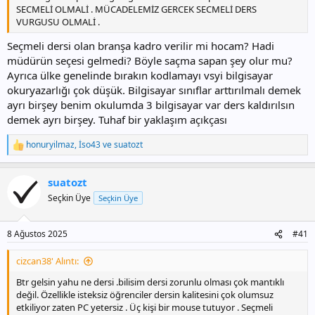
SECMELİ OLMALİ . MÜCADELEMİZ GERCEK SECMELİ DERS
VURGUSU OLMALİ .
Seçmeli dersi olan branşa kadro verilir mi hocam? Hadi
müdürün seçesi gelmedi? Böyle saçma sapan şey olur mu?
Ayrıca ülke genelinde bırakın kodlamayı vsyi bilgisayar
okuryazarlığı çok düşük. Bilgisayar sınıflar arttırılmalı demek
ayrı birşey benim okulumda 3 bilgisayar var ders kaldırılsın
demek ayrı birşey. Tuhaf bir yaklaşım açıkçası
honuryilmaz
,
İso43
ve
suatozt
T
e
p
suatozt
k
i
Seçkin Üye
Seçkin Üye
l
e
r
8 Ağustos 2025
#41
:
cizcan38' Alıntı:
Btr gelsin yahu ne dersi .bilisim dersi zorunlu olması çok mantıklı
değil. Özellikle isteksiz öğrenciler dersin kalitesini çok olumsuz
etkiliyor zaten PC yetersiz . Üç kişi bir mouse tutuyor . Seçmeli