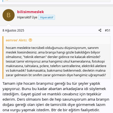
e
p
bilisimmeslek
k
B
i
Hiperaktif Üye
Hiperaktif
l
e
r
8 Ağustos 2025
#51
:
eemree' Alıntı:
hocam meslekte tecrübeli olduğunuzu düşünüyorum, sanırım
meslek lisesindesiniz. ama branşa hangi gözle bakıldığını biliyor
olmalısınız, "teknik eleman" dersler gidince ne kalacak elimizde?
tesisat tamir etmiyoruz ama hangimiz okul kameralarına, fotokopi
makinasına, tahtalara, pclere, telefon santrallerine, elektrikli aletlere
vs bakmadık? bakmasakta, bakmamız beklenmedi. devletin malına
zarar gelmesin bt sınıfım zarar görmesin diye hangimiz uğraşmadı?
Tamam işte hocam branşımız gereği bu tür şeyler yaptık
yapıyoruz. Bunu bu kadar abartan arkadaşlara idi söylemek
istediğim. Gayet güzel ve mantıklı cevabınız için teşekkür
ederim. Ders olmasını ben de hep savunuyorum ama branşın
doğası gereği olan işleri de tamircilik diye görmemek lazım
ona vurgu yapmak istedim. Btr de bir eğitim faaliyetidir.