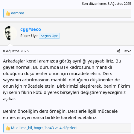
Son düzenleme:
8 Ağustos 2025
eemree
T
e
p
cgg*seco
k
i
Süper Üye
Seçkin Üye
l
e
r
8 Ağustos 2025
#52
:
Arkadaşlar kendi aramızda görüş ayrılığı yaşayabiliriz. Bu
gayet normal. Bu durumda BTR kadrosunun mantıklı
olduğunu düşünenler onun için mücadele etsin. Ders
sayısının artırılmasının mantıklı olduğunu düşünenler de
onun için mücadele etsin. Birbirimizi eleştirerek, benim fikrim
iyi senin fikrin kötü diyerek birşeyleri değiştiremeyeceğimiz
aşikar.
Benim önceliğim ders örneğin. Derslerle ilgili mücadele
etmek isteyen varsa birlikte hareket edebiliriz.
Muallime_bil
,
bogrt
,
İso43
ve 4 diğerleri
T