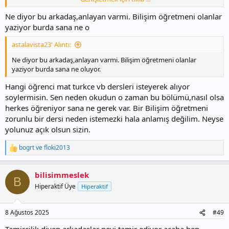
Dünya da büyük proje sahiplerine bak kim bilgisayar dersi almış
.lütfen mantıklı düşünelim bu dersin zorunlu haliyle bir gereği yok.
Ne diyor bu arkadaş,anlayan varmi. Bilişim öğretmeni olanlar
Böyle dusunen arkadaşlar bakanlığa yazsın
yaziyor burda sana ne o
astalavista23' Alıntı:
Ne diyor bu arkadaş,anlayan varmi. Bilişim öğretmeni olanlar
yaziyor burda sana ne oluyor.
Hangi öğrenci mat turkce vb dersleri isteyerek alıyor
soylermisin. Sen neden okudun o zaman bu bölümü,nasıl olsa
herkes öğreniyor sana ne gerek var. Bir Bilişim öğretmeni
zorunlu bir dersi neden istemezki hala anlamış değilim. Neyse
yolunuz açık olsun sizin.
bogrt
ve
floki2013
T
e
p
bilisimmeslek
k
B
i
Hiperaktif Üye
Hiperaktif
l
e
r
8 Ağustos 2025
#49
: