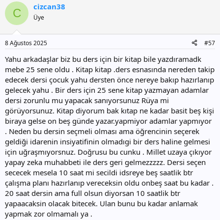
cizcan38
k
C
i
Üye
l
e
r
8 Ağustos 2025
#57
:
Yahu arkadaşlar biz bu ders için bir kitap bile yazdıramadk
mebe 25 sene oldu . Kitap kitap .ders esnasında nereden takip
edecek dersi çocuk yahu dersten önce nereye bakıp hazırlanıp
gelecek yahu . Bir ders için 25 sene kitap yazmayan adamlar
dersi zorunlu mu yapacak sanıyorsunuz Rüya mi
görüyorsunuz. Kitap diyorum bak kıtap ne kadar basit beş kişi
biraya gelse on beş günde yazar.yapmiyor adamlar yapmıyor
. Neden bu dersin seçmeli olması ama öğrencinin seçerek
geldiği idarenin insiyatifinin olmadıgi bir ders haline gelmesi
için uğraşmıyorsnuz. Doğrusu bu cunku . Millet uzaya çıkıyor
yapay zeka muhabbeti ile ders geri gelmezzzzz. Dersi seçen
sececek mesela 10 saat mi secildi idsreye beş saatlik btr
çalışma planı hazırlanıp vereceksin oldu onbeş saat bu kadar .
20 saat dersin ama full olsun diyorsan 10 saatlik btr
yapaacaksin olacak bitecek. Ulan bunu bu kadar anlamak
yapmak zor olmamalı ya .