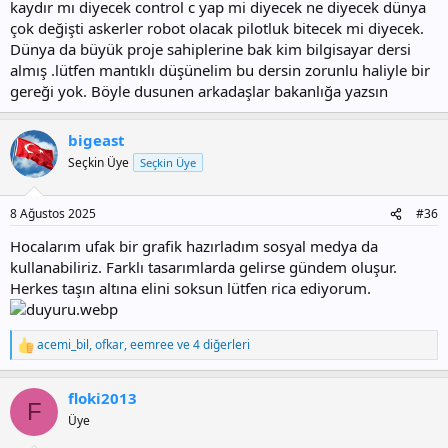
kaydır mı diyecek control c yap mi diyecek ne diyecek dünya
çok değişti askerler robot olacak pilotluk bitecek mi diyecek.
Dünya da büyük proje sahiplerine bak kim bilgisayar dersi
almış .lütfen mantıklı düşünelim bu dersin zorunlu haliyle bir
gereği yok. Böyle dusunen arkadaşlar bakanlığa yazsın
bigeast
Seçkin Üye
Seçkin Üye
8 Ağustos 2025
#36
Hocalarım ufak bir grafik hazırladım sosyal medya da
kullanabiliriz. Farklı tasarımlarda gelirse gündem oluşur.
Herkes taşın altına elini soksun lütfen rica ediyorum.
acemi_bil
,
ofkar
,
eemree
ve 4 diğerleri
T
e
p
floki2013
k
F
i
Üye
l
e