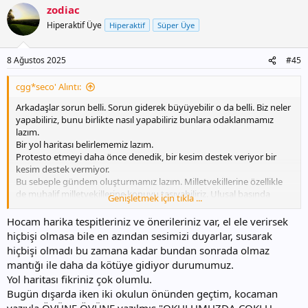
zodiac
Hiperaktif Üye
Hiperaktif
Süper Üye
8 Ağustos 2025
#45
cgg*seco' Alıntı:
Arkadaşlar sorun belli. Sorun giderek büyüyebilir o da belli. Biz neler
yapabiliriz, bunu birlikte nasıl yapabiliriz bunlara odaklanmamız
lazım.
Bir yol haritası belirlememiz lazım.
Protesto etmeyi daha önce denedik, bir kesim destek veriyor bir
kesim destek vermiyor.
Bu sebeple gündem oluşturmamız lazım. Milletvekillerine özellikle
de muhalif milletvekillerine konuyu taşıyabiliriz. Ulusal basında
Genişletmek için tıkla ...
haber olması lazım ki sözümüz duyulsun, problem anlaşılsın. Eş
zamanlı olarak sendikaları bilgilendirmek lazım ki ulusal basında
Hocam harika tespitleriniz ve önerileriniz var, el ele verirsek
sendika temsilcileri durumu anlatır.
hiçbişi olmasa bile en azından sesimizi duyarlar, susarak
hiçbişi olmadı bu zamana kadar bundan sonrada olmaz
Benim önerim süreçte aktif görev almak isteyen öğretmenlerimizle
mantığı ile daha da kötüye gidiyor durumumuz.
(mümkünse her sendikadan en az 1 öğretmen olması çok daha iyi
Yol haritası fikriniz çok olumlu.
olur.) bir ekip oluşturalım. Yol haritası belirleyelim. Süreci birlikte
Bugün dışarda iken iki okulun önünden geçtim, kocaman
organize edip birlikte hareket edelim. Bir elin nesi var iki elin sesi var
atasözündeki gibi sesimizin gür çıkması için çok olmamız, bir
yazıyla ÖVÜNE ÖVÜNE yazılmış "OKULUMUZDA ÇOKLU