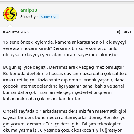
e
p
amip33
k
i
Süper Üye
Süper Üye
l
e
r
8 Ağustos 2025
#53
:
15 sene önceki eylemde, kameralar karşısında o ilk klavyeyi
yere atan hocam kimdi?Dersimiz bir süre sonra zorunlu
olduysa o klavyeyi yere atan hocam sayesinde olmuştur.
Bugün iş iyice değişti. Dersimiz artık vazgeçilmez olmuştur.
Bu konuda devletimiz hassas davranmazsa daha çok sahte e
imza üretilir, çok fazla sahte diploma skandalı yaşanır, daha
çooook internet dolandırıcılığı yaşanır, sanal bahis ve sanal
kumar daha çok insanları ele geçirir,edevlet bilgilerini
kullanarak daha çok insanı kandırırlar.
Önceki sayfada bir arkadaşımız dersimiz fen matematik gibi
sayısal bir ders bunu neden anlamıyorlar demiş. Ben ileriye
gidiyorum, dersimiz Türkçe dersi gibi. Bilişim teknolojileri
okuma yazma işi. 6 yaşında çocuk koskoca 1 yıl uğraşıyor