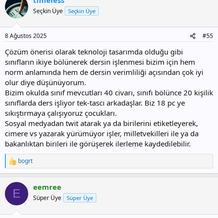
k
i
Seçkin Üye
Seçkin Üye
l
e
r
8 Ağustos 2025
#55
:
Çözüm önerisi olarak teknoloji tasarımda olduğu gibi
sınıfların ikiye bölünerek dersin işlenmesi bizim için hem
norm anlamında hem de dersin verimliliği açısından çok iyi
olur diye düşünüyorum.
Bizim okulda sınıf mevcutları 40 civarı, sınıfı bölünce 20 kişilik
sınıflarda ders işliyor tek-tascı arkadaşlar. Biz 18 pc ye
sıkıştırmaya çalışıyoruz çocukları.
Sosyal medyadan twit atarak ya da birilerini etiketleyerek,
cimere vs yazarak yürümüyor işler, milletvekilleri ile ya da
bakanlıktan birileri ile görüşerek ilerleme kaydedilebilir.
bogrt
T
e
p
eemree
k
E
i
Süper Üye
Süper Üye
l
e