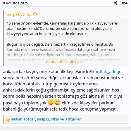
r
8 Ağustos 2025
#56
:
amip33' Alıntı:
15 sene önceki eylemde, kameralar karşısında o ilk klavyeyi yere
atan hocam kimdi?Dersimiz bir süre sonra zorunlu olduysa o
klavyeyi yere atan hocam sayesinde olmuştur.
Bugün iş iyice değişti. Dersimiz artık vazgeçilmez olmuştur. Bu
konuda devletimiz hassas davranmazsa daha çok sahte e imza
üretilir, çok fazla sahte diploma skandalı yaşanır, daha çooook
internet dolandırıcılığı yaşanır, sanal bahis ve sanal kumar daha çok
Genişletmek için tıkla ...
insanları ele geçirir,edevlet bilgilerini kullanarak daha çok insanı
kandırırlar.
ankara'da klavyeyi yere atan ilk kişi eşimdi
@mutlak_adeger
sonra ben attım sonra diğer arkadaşlar o zaman istanbul ve
Önceki sayfada bir arkadaşımız dersimiz fen matematik gibi sayısal
kocaeli'den otobüs tutup gelmiştik eyleme ama
bir ders bunu neden anlamıyorlar demiş. Ben ileriye gidiyorum,
ankara'dakilerin çoğu gelmemişti eyleme sağolsunlar. hoş
dersimiz Türkçe dersi gibi. Bilişim teknolojileri okuma yazma işi. 6
sonra polis hepsini yerden toplatmıştı göz altına alırım diye
yaşında çocuk koskoca 1 yıl uğraşıyor Türkçe okuma yazma
öğrenmek için. Bu yepyeni dili, bilişim dilini de okuma yazma için 1-2
paşa paşa toplamıştık
elimizde klavyeler parktan
saat görsün çocuklar en azından.
bakanlığa yürümüştük sefa tetik hoca konuşma yapmıştı.
Algoritma öğrenen çocuk hayatta başarılı olur dedik dedik, gittiler
mutlak_adeger
,
amip33
,
ofkar
ve 3 diğerleri
T
9.sınıf matematik müfredatına koydular
Ee demekki
e
söylediklerimiz doğru
p