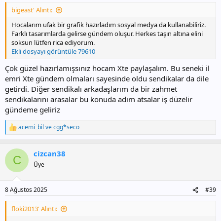
bigeast' Alıntı:
Hocalarım ufak bir grafik hazırladım sosyal medya da kullanabiliriz.
Farklı tasarımlarda gelirse gündem oluşur. Herkes taşın altına elini
soksun lütfen rica ediyorum.
Ekli dosyayı görüntüle 79610
Çok güzel hazırlamışsınız hocam Xte paylaşalım. Bu seneki il
emri Xte gündem olmaları sayesinde oldu sendikalar da dile
getirdi. Diğer sendikalı arkadaşlarım da bir zahmet
sendikalarını arasalar bu konuda adım atsalar iş düzelir
gündeme geliriz
acemi_bil
ve
cgg*seco
T
e
p
cizcan38
k
C
i
Üye
l
e
r
8 Ağustos 2025
#39
:
floki2013' Alıntı: