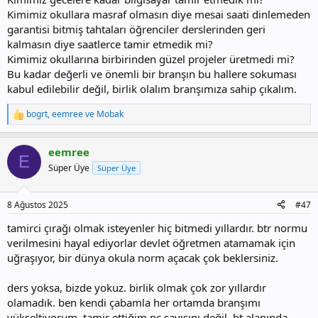
Kimimiz okullara masraf olmasın diye mesai saati dinlemeden
garantisi bitmiş tahtaları öğrenciler derslerinden geri
kalmasın diye saatlerce tamir etmedik mi?
Kimimiz okullarına birbirinden güzel projeler üretmedi mi?
Bu kadar değerli ve önemli bir branşın bu hallere sokuması
kabul edilebilir değil, birlik olalım branşımıza sahip çıkalım.
bogrt
,
eemree
ve
Mobak
T
e
p
eemree
k
E
i
Süper Üye
Süper Üye
l
e
r
8 Ağustos 2025
#47
:
tamirci çırağı olmak isteyenler hiç bitmedi yıllardır. btr normu
verilmesini hayal ediyorlar devlet öğretmen atamamak için
uğraşıyor, bir dünya okula norm açacak çok beklersiniz.
ders yoksa, bizde yokuz. birlik olmak çok zor yıllardır
olamadık. ben kendi çabamla her ortamda branşımı
yükseltiyorum. tamir ettiğim pc sayısını değil, bt alanında