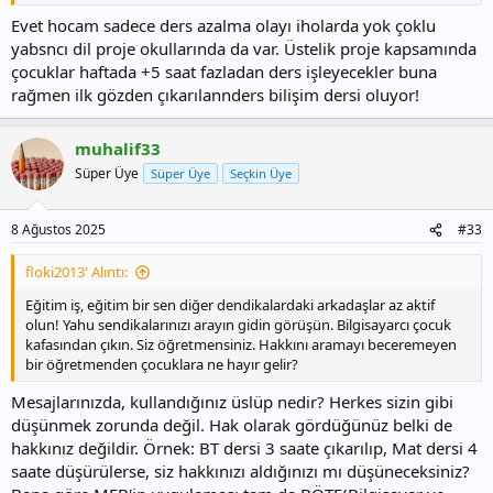
— Teknolojik Ögretmenler (@teknogretmenler)
Evet hocam sadece ders azalma olayı iholarda yok çoklu
August 7, 2025
yabsncı dil proje okullarında da var. Üstelik proje kapsamında
çocuklar haftada +5 saat fazladan ders işleyecekler buna
rağmen ilk gözden çıkarılannders bilişim dersi oluyor!
muhalif33
Süper Üye
Süper Üye
Seçkin Üye
8 Ağustos 2025
#33
floki2013' Alıntı:
Eğitim iş, eğitim bir sen diğer dendikalardaki arkadaşlar az aktif
olun! Yahu sendikalarınızı arayın gidin görüşün. Bilgisayarcı çocuk
kafasından çıkın. Siz öğretmensiniz. Hakkını aramayı beceremeyen
bir öğretmenden çocuklara ne hayır gelir?
Mesajlarınızda, kullandığınız üslüp nedir? Herkes sizin gibi
düşünmek zorunda değil. Hak olarak gördüğünüz belki de
hakkınız değildir. Örnek: BT dersi 3 saate çıkarılıp, Mat dersi 4
saate düşürülerse, siz hakkınızı aldığınızı mı düşüneceksiniz?