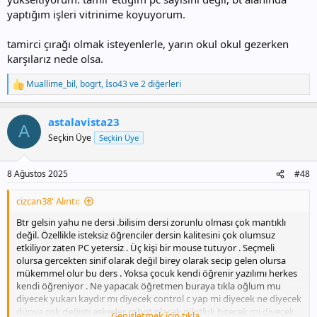
yaptığım işleri vitrinime koyuyorum.
tamirci çırağı olmak isteyenlerle, yarın okul okul gezerken
karşılarız nede olsa.
Muallime_bil
,
bogrt
,
İso43
ve 2 diğerleri
T
e
p
astalavista23
k
A
i
Seçkin Üye
Seçkin Üye
l
e
r
8 Ağustos 2025
#48
:
cizcan38' Alıntı:
Btr gelsin yahu ne dersi .bilisim dersi zorunlu olması çok mantıklı
değil. Özellikle isteksiz öğrenciler dersin kalitesini çok olumsuz
etkiliyor zaten PC yetersiz . Üç kişi bir mouse tutuyor . Seçmeli
olursa gercekten sinif olarak değil birey olarak secip gelen olursa
mükemmel olur bu ders . Yoksa çocuk kendi öğrenir yazılımı herkes
kendi öğreniyor . Ne yapacak öğretmen buraya tıkla oğlum mu
diyecek yukarı kaydır mı diyecek control c yap mi diyecek ne diyecek
dünya çok değişti askerler robot olacak pilotluk bitecek mi diyecek.
Genişletmek için tıkla ...