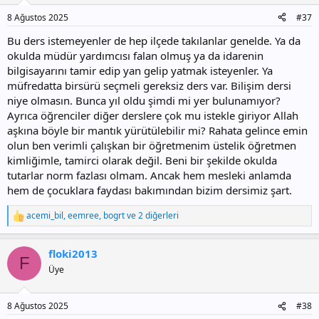
r
8 Ağustos 2025
#37
:
Bu ders istemeyenler de hep ilçede takılanlar genelde. Ya da
okulda müdür yardımcısı falan olmuş ya da idarenin
bilgisayarını tamir edip yan gelip yatmak isteyenler. Ya
müfredatta birsürü seçmeli gereksiz ders var. Bilişim dersi
niye olmasın. Bunca yıl oldu şimdi mi yer bulunamıyor?
Ayrıca öğrenciler diğer derslere çok mu istekle giriyor Allah
aşkına böyle bir mantık yürütülebilir mi? Rahata gelince emin
olun ben verimli çalışkan bir öğretmenim üstelik öğretmen
kimliğimle, tamirci olarak değil. Beni bir şekilde okulda
tutarlar norm fazlası olmam. Ancak hem mesleki anlamda
hem de çocuklara faydası bakımından bizim dersimiz şart.
acemi_bil
,
eemree
,
bogrt
ve 2 diğerleri
T
e
p
floki2013
k
F
i
Üye
l
e
r
8 Ağustos 2025
#38
: