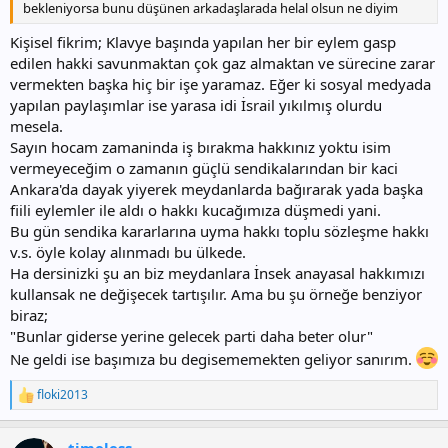
bekleniyorsa bunu düşünen arkadaşlarada helal olsun ne diyim
Kişisel fikrim; Klavye başında yapılan her bir eylem gasp
edilen hakki savunmaktan çok gaz almaktan ve sürecine zarar
vermekten başka hiç bir işe yaramaz. Eğer ki sosyal medyada
yapılan paylaşımlar ise yarasa idi İsrail yıkılmış olurdu
mesela.
Sayın hocam zamaninda iş bırakma hakkınız yoktu isim
vermeyeceğim o zamanın güçlü sendikalarından bir kaci
Ankara'da dayak yiyerek meydanlarda bağırarak yada başka
fiili eylemler ile aldı o hakkı kucağımıza düşmedi yani.
Bu gün sendika kararlarına uyma hakkı toplu sözleşme hakkı
v.s. öyle kolay alınmadı bu ülkede.
Ha dersinizki şu an biz meydanlara İnsek anayasal hakkımızı
kullansak ne değişecek tartışılır. Ama bu şu örneğe benziyor
biraz;
"Bunlar giderse yerine gelecek parti daha beter olur"
Ne geldi ise başımıza bu degisememekten geliyor sanırım.
floki2013
T
e
p
timeless