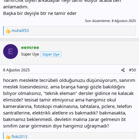
Tamircilik diyen arkadaşlar neyi tamir ediyor acaba ben
anlamadım.
Başka bir deyişle btr ne tamir eder
Son düzenleme:
8 Ağustos 2025
muhalif33
T
e
p
eemree
k
E
i
Süper Üye
Süper Üye
l
e
r
8 Ağustos 2025
#50
:
hocam meslekte tecrübeli olduğunuzu düşünüyorum, sanırım
meslek lisesindesiniz. ama branşa hangi gözle bakıldığını
biliyor olmalısınız, "teknik eleman" dersler gidince ne kalacak
elimizde? tesisat tamir etmiyoruz ama hangimiz okul
kameralarına, fotokopi makinasına, tahtalara, pclere, telefon
santrallerine, elektrikli aletlere vs bakmadık? bakmasakta,
bakmamız beklenmedi. devletin malına zarar gelmesin bt
sınıfım zarar görmesin diye hangimiz uğraşmadı?
floki2013
T