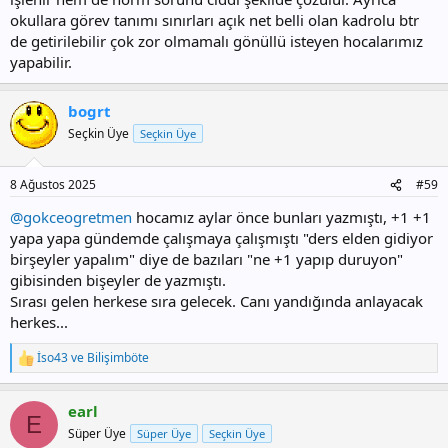
okullara görev tanımı sınırları açık net belli olan kadrolu btr
de getirilebilir çok zor olmamalı gönüllü isteyen hocalarımız
yapabilir.
bogrt
Seçkin Üye
Seçkin Üye
8 Ağustos 2025
#59
@gokceogretmen
hocamız aylar önce bunları yazmıştı, +1 +1
yapa yapa gündemde çalışmaya çalışmıştı "ders elden gidiyor
birşeyler yapalım" diye de bazıları "ne +1 yapıp duruyon"
gibisinden bişeyler de yazmıştı.
Sırası gelen herkese sıra gelecek. Canı yandığında anlayacak
herkes...
İso43
ve
Bilişimböte
T
e
p
earl
k
E
i
Süper Üye
Süper Üye
Seçkin Üye
l