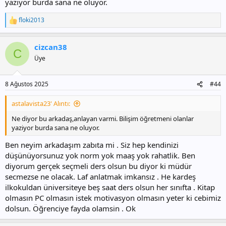
yaziyor burda sana ne oluyor.
floki2013
T
e
p
cizcan38
k
C
i
Üye
l
e
r
8 Ağustos 2025
#44
:
astalavista23' Alıntı:
Ne diyor bu arkadaş,anlayan varmi. Bilişim öğretmeni olanlar
yaziyor burda sana ne oluyor.
Ben neyim arkadaşım zabıta mi . Siz hep kendinizi
düşünüyorsunuz yok norm yok maaş yok rahatlik. Ben
diyorum gerçek seçmeli ders olsun bu diyor ki müdür
secmezse ne olacak. Laf anlatmak imkansız . He kardeş
ilkokuldan üniversiteye beş saat ders olsun her sınıfta . Kitap
olmasın PC olmasın istek motivasyon olmasın yeter ki cebimiz
dolsun. Öğrenciye fayda olamsin . Ok