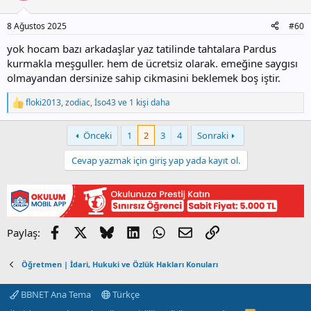
e
r
8 Ağustos 2025
#60
:
yok hocam bazı arkadaşlar yaz tatilinde tahtalara Pardus
kurmakla meşguller. hem de ücretsiz olarak. emeğine saygısı
olmayandan dersinize sahip cikmasini beklemek boş iştir.
floki2013
,
zodiac
,
İso43
ve 1 kişi daha
T
e
p
Önceki
1
2
3
4
Sonraki
k
i
Cevap yazmak için giriş yap yada kayıt ol.
l
e
r
:
Facebook
X
Bluesky
LinkedIn
WhatsApp
E-posta
Link
Paylaş:
Öğretmen | İdari, Hukuki ve Özlük Hakları Konuları
BBNET Ana Tema
Türkçe