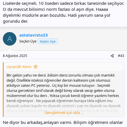
Liselerde seçmeli. 10 liseden sadece birkac tanesinde seçiliyor.
O da mevcut bilisimci norm fazlası ol aşın diye. Haaaa
diyelimki müdürle aran bozuldu. Hadi yavrum sana yol
gorundu der.
astalavista23
A
Seçkin Üye
Seçkin Üye
8 Ağustos 2025
#43
cizcan38' Alıntı:
Btr gelsin yahu ne dersi .bilisim dersi zorunlu olması çok mantıklı
değil. Özellikle isteksiz öğrenciler dersin kalitesini çok olumsuz
etkiliyor zaten PC yetersiz . Üç kişi bir mouse tutuyor . Seçmeli
olursa gercekten sinif olarak değil birey olarak secip gelen olursa
mükemmel olur bu ders . Yoksa çocuk kendi öğrenir yazılımı herkes
kendi öğreniyor . Ne yapacak öğretmen buraya tıkla oğlum mu
diyecek yukarı kaydır mı diyecek control c yap mi diyecek ne diyecek
dünya çok değişti askerler robot olacak pilotluk bitecek mi diyecek.
Genişletmek için tıkla ...
Dünya da büyük proje sahiplerine bak kim bilgisayar dersi almış
.lütfen mantıklı düşünelim bu dersin zorunlu haliyle bir gereği yok.
Ne diyor bu arkadaş,anlayan varmi. Bilişim öğretmeni olanlar
Böyle dusunen arkadaşlar bakanlığa yazsın