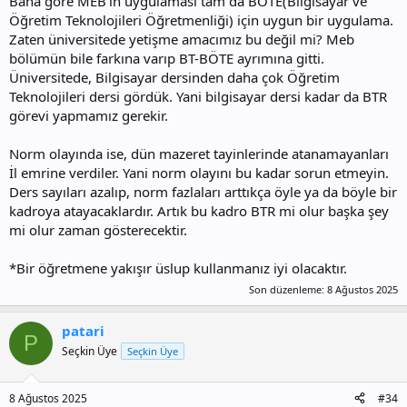
Bana göre MEB'in uygulaması tam da BÖTE(Bilgisayar ve
Öğretim Teknolojileri Öğretmenliği) için uygun bir uygulama.
Zaten üniversitede yetişme amacımız bu değil mi? Meb
bölümün bile farkına varıp BT-BÖTE ayrımına gitti.
Üniversitede, Bilgisayar dersinden daha çok Öğretim
Teknolojileri dersi gördük. Yani bilgisayar dersi kadar da BTR
görevi yapmamız gerekir.
Norm olayında ise, dün mazeret tayinlerinde atanamayanları
İl emrine verdiler. Yani norm olayını bu kadar sorun etmeyin.
Ders sayıları azalıp, norm fazlaları arttıkça öyle ya da böyle bir
kadroya atayacaklardır. Artık bu kadro BTR mi olur başka şey
mi olur zaman gösterecektir.
*Bir öğretmene yakışır üslup kullanmanız iyi olacaktır.
Son düzenleme:
8 Ağustos 2025
patari
P
Seçkin Üye
Seçkin Üye
8 Ağustos 2025
#34