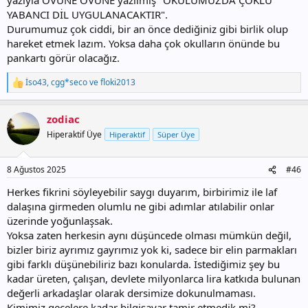
olmamız lazım.
YABANCI DİL UYGULANACAKTIR".
Durumumuz çok ciddi, bir an önce dediğiniz gibi birlik olup
Süreç için belirleyeceğimiz yol haritasını konuşalım bence bundan
hareket etmek lazım. Yoksa daha çok okulların önünde bu
sonraki mesajlarda.
pankartı görür olacağız.
İso43
,
cgg*seco
ve
floki2013
T
e
p
zodiac
k
i
Hiperaktif Üye
Hiperaktif
Süper Üye
l
e
r
8 Ağustos 2025
#46
:
Herkes fikrini söyleyebilir saygı duyarım, birbirimiz ile laf
dalaşına girmeden olumlu ne gibi adımlar atılabilir onlar
üzerinde yoğunlaşsak.
Yoksa zaten herkesin aynı düşüncede olması mümkün değil,
bizler biriz ayrımız gayrımız yok ki, sadece bir elin parmakları
gibi farklı düşünebiliriz bazı konularda. İstediğimiz şey bu
kadar üreten, çalışan, devlete milyonlarca lira katkıda bulunan
değerli arkadaşlar olarak dersimize dokunulmaması.
Kimimiz gecelere kadar bilgisayar tamir etmedik mi?