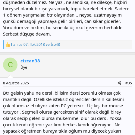
düşmeden düzelmez. Ne yazı, ne sendika, ne dilekçe, hiçbiri
bireysel olarak bir işe yaramadı, toplu hareket etmeli. Sadece
1 dönem yarışmalar, btr olayından... neyse, uzatmayayım
çünkü demagoji yapmaya gelir birileri, can sıkar giderler.
Yoruldum ve bıktım, bu sene iki üç okul gezerim herhalde.
Serbest düşüşe devam.
hanibal07
,
floki2013
ve
İso43
T
e
p
cizcan38
k
C
i
Üye
l
e
r
8 Ağustos 2025
#35
:
Btr gelsin yahu ne dersi .bilisim dersi zorunlu olması çok
mantıklı değil. Özellikle isteksiz öğrenciler dersin kalitesini
çok olumsuz etkiliyor zaten PC yetersiz . Üç kişi bir mouse
tutuyor . Seçmeli olursa gercekten sinif olarak değil birey
olarak secip gelen olursa mükemmel olur bu ders . Yoksa
çocuk kendi öğrenir yazılımı herkes kendi öğreniyor . Ne
yapacak öğretmen buraya tıkla oğlum mu diyecek yukarı