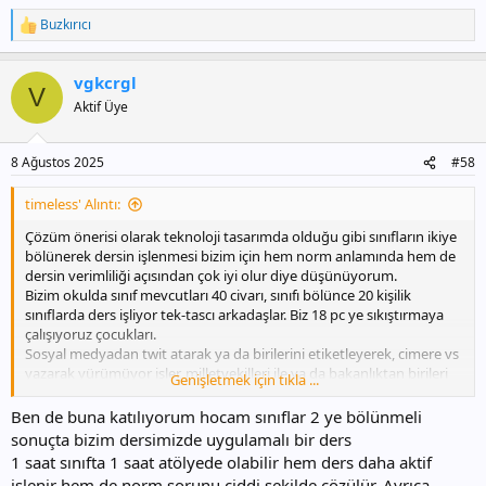
Buzkırıcı
T
e
p
vgkcrgl
k
V
i
Aktif Üye
l
e
r
8 Ağustos 2025
#58
:
timeless' Alıntı:
Çözüm önerisi olarak teknoloji tasarımda olduğu gibi sınıfların ikiye
bölünerek dersin işlenmesi bizim için hem norm anlamında hem de
dersin verimliliği açısından çok iyi olur diye düşünüyorum.
Bizim okulda sınıf mevcutları 40 civarı, sınıfı bölünce 20 kişilik
sınıflarda ders işliyor tek-tascı arkadaşlar. Biz 18 pc ye sıkıştırmaya
çalışıyoruz çocukları.
Sosyal medyadan twit atarak ya da birilerini etiketleyerek, cimere vs
yazarak yürümüyor işler, milletvekilleri ile ya da bakanlıktan birileri
Genişletmek için tıkla ...
ile görüşerek ilerleme kaydedilebilir.
Ben de buna katılıyorum hocam sınıflar 2 ye bölünmeli
sonuçta bizim dersimizde uygulamalı bir ders
1 saat sınıfta 1 saat atölyede olabilir hem ders daha aktif
işlenir hem de norm sorunu ciddi şekilde çözülür. Ayrıca