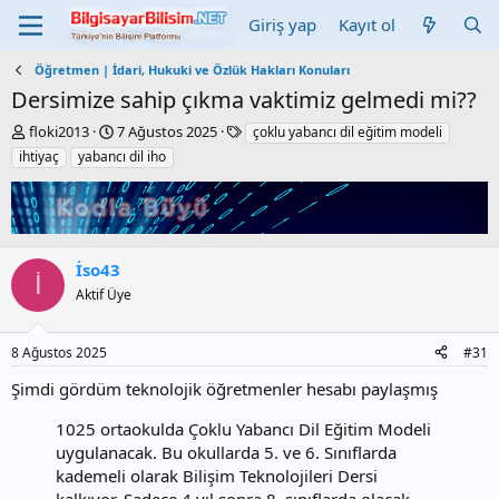
Giriş yap
Kayıt ol
Öğretmen | İdari, Hukuki ve Özlük Hakları Konuları
Dersimize sahip çıkma vaktimiz gelmedi mi??
K
B
E
floki2013
7 Ağustos 2025
çoklu yabancı dil eğitim modeli
o
a
t
ihtiyaç
yabancı dil iho
n
ş
i
b
l
k
u
a
e
y
n
t
u
g
l
İso43
b
ı
e
İ
a
ç
r
Aktif Üye
ş
t
l
a
a
r
8 Ağustos 2025
#31
t
i
Şimdi gördüm teknolojik öğretmenler hesabı paylaşmış
a
h
n
i
1025 ortaokulda Çoklu Yabancı Dil Eğitim Modeli
uygulanacak. Bu okullarda 5. ve 6. Sınıflarda
kademeli olarak Bilişim Teknolojileri Dersi
kalkıyor. Sadece 4 yıl sonra 8. sınıflarda olacak.