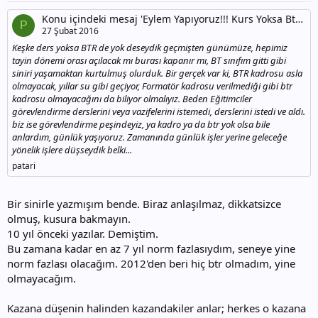
Konu içindeki mesaj 'Eylem Yapıyoruz!!! Kurs Yoksa Btr Olmuyoruz...'
P
27 Şubat 2016
Keşke ders yoksa BTR de yok deseydik geçmişten günümüze, hepimiz
tayin dönemi orası açılacak mı burası kapanır mı, BT sınıfım gitti gibi
siniri yaşamaktan kurtulmuş olurduk. Bir gerçek var ki, BTR kadrosu asla
olmayacak, yıllar su gibi geçiyor, Formatör kadrosu verilmediği gibi btr
kadrosu olmayacağını da biliyor olmalıyız. Beden Eğitimciler
görevlendirme derslerini veya vazifelerini istemedi, derslerini istedi ve aldı.
biz ise görevlendirme peşindeyiz, ya kadro ya da btr yok olsa bile
anlardım, günlük yaşıyoruz. Zamanında günlük işler yerine geleceğe
yönelik işlere düşseydik belki...
patari
Bir sinirle yazmışım bende. Biraz anlaşılmaz, dikkatsizce
olmuş, kusura bakmayın.
10 yıl önceki yazılar. Demiştim.
Bu zamana kadar en az 7 yıl norm fazlasıydım, seneye yine
norm fazlası olacağım. 2012'den beri hiç btr olmadım, yine
olmayacağım.
Kazana düşenin halinden kazandakiler anlar; herkes o kazana