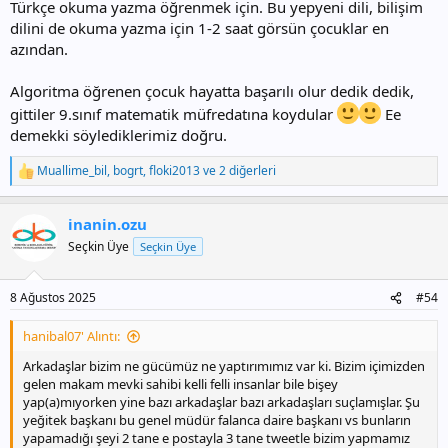
Türkçe okuma yazma öğrenmek için. Bu yepyeni dili, bilişim
dilini de okuma yazma için 1-2 saat görsün çocuklar en
azından.
Algoritma öğrenen çocuk hayatta başarılı olur dedik dedik,
gittiler 9.sınıf matematik müfredatına koydular
Ee
demekki söylediklerimiz doğru.
Muallime_bil
,
bogrt
,
floki2013
ve 2 diğerleri
T
e
p
inanin.ozu
k
i
Seçkin Üye
Seçkin Üye
l
e
r
8 Ağustos 2025
#54
:
hanibal07' Alıntı:
Arkadaşlar bizim ne gücümüz ne yaptırımımız var ki. Bizim içimizden
gelen makam mevki sahibi kelli felli insanlar bile bişey
yap(a)mıyorken yine bazı arkadaşlar bazı arkadaşları suçlamışlar. Şu
yeğitek başkanı bu genel müdür falanca daire başkanı vs bunların
yapamadığı şeyi 2 tane e postayla 3 tane tweetle bizim yapmamız