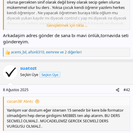
olursa gercekten sinif olarak değil birey olarak secip gelen olursa
mükemmel olur bu ders . Yoksa çocuk kendi öğrenir yazılımı herkes
kendi öğreniyor . Ne yapacak öğretmen buraya tıkla oğlum mu
diyecek yukarı kaydır mı diyecek control c yap mi diyecek ne diyecek
dünya çok değişti askerler robot olacak pilotluk bitecek mi diyecek.
Genişletmek için tıkla ...
Dünya da büyük proje sahiplerine bak kim bilgisayar dersi almış
.lütfen mantıklı düşünelim bu dersin zorunlu haliyle bir gereği yok.
Arkadaşim adres gönder de sana bı mavi önlük,tornavida seti
Böyle dusunen arkadaşlar bakanlığa yazsın
göndereyim.
acemi_bil
,
afsinli310
,
eemree
ve 2 diğerleri
T
e
p
suatozt
k
i
Seçkin Üye
Seçkin Üye
l
e
r
8 Ağustos 2025
#42
:
cizcan38' Alıntı:
Yanlışım var dostum eğer istersen 15 senedir bir kere bile formator
olmadığımi hep derse girdigimi MEBBİS ten alıp atarım. BU DERS
SECMELİ OLMALİ . MÜCADELEMİZ GERCEK SECMELİ DERS
VURGUSU OLMALİ .