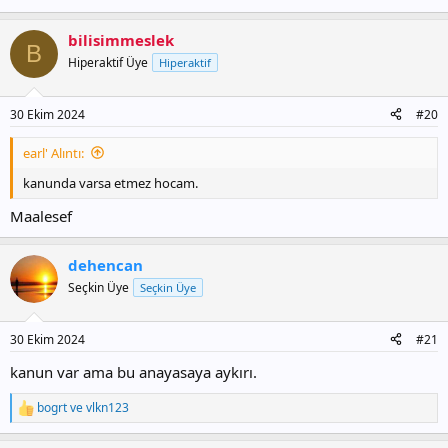
bilisimmeslek
B
Hiperaktif Üye
Hiperaktif
30 Ekim 2024
#20
earl' Alıntı:
kanunda varsa etmez hocam.
Maalesef
dehencan
Seçkin Üye
Seçkin Üye
30 Ekim 2024
#21
kanun var ama bu anayasaya aykırı.
bogrt
ve
vlkn123
T
e
p