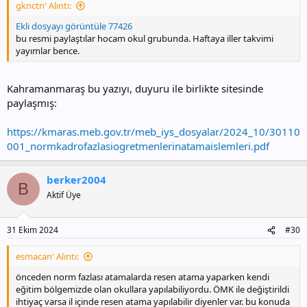
gknctn' Alıntı:
Ekli dosyayı görüntüle 77426
bu resmi paylaştılar hocam okul grubunda. Haftaya iller takvimi
yayımlar bence.
Kahramanmaraş bu yazıyı, duyuru ile birlikte sitesinde
paylaşmış:
https://kmaras.meb.gov.tr/meb_iys_dosyalar/2024_10/30110
001_normkadrofazlasiogretmenlerinatamaislemleri.pdf
berker2004
B
Aktif Üye
31 Ekim 2024
#30
esmacan' Alıntı:
önceden norm fazlası atamalarda resen atama yaparken kendi
eğitim bölgemizde olan okullara yapılabiliyordu. ÖMK ile değiştirildi
ihtiyaç varsa il içinde resen atama yapılabilir diyenler var. bu konuda