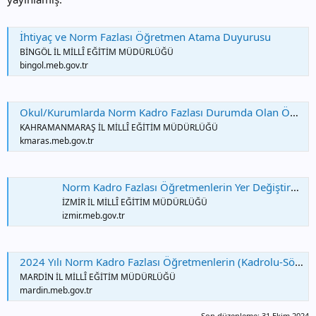
İhtiyaç ve Norm Fazlası Öğretmen Atama Duyurusu
BİNGÖL İL MİLLÎ EĞİTİM MÜDÜRLÜĞÜ
bingol.meb.gov.tr
Okul/Kurumlarda Norm Kadro Fazlası Durumda Olan Öğretmenlerin İhtiyaç Olan Eğitim Kurumlarına Atama Duyurusu
KAHRAMANMARAŞ İL MİLLÎ EĞİTİM MÜDÜRLÜĞÜ
kmaras.meb.gov.tr
Norm Kadro Fazlası Öğretmenlerin Yer Değiştirme İşlemlerine İlişkin Duyuru
İZMİR İL MİLLÎ EĞİTİM MÜDÜRLÜĞÜ
izmir.meb.gov.tr
2024 Yılı Norm Kadro Fazlası Öğretmenlerin (Kadrolu-Sözleşmeli) Atama Duyurusu
MARDİN İL MİLLÎ EĞİTİM MÜDÜRLÜĞÜ
mardin.meb.gov.tr
Son düzenleme:
31 Ekim 2024