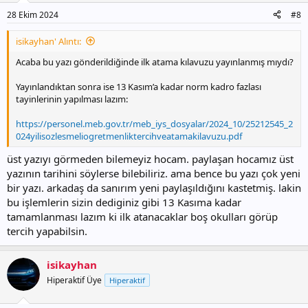
28 Ekim 2024
#8
isikayhan' Alıntı:
Acaba bu yazı gönderildiğinde ilk atama kılavuzu yayınlanmış mıydı?
Yayınlandıktan sonra ise 13 Kasım’a kadar norm kadro fazlası
tayinlerinin yapılması lazım:
https://personel.meb.gov.tr/meb_iys_dosyalar/2024_10/25212545_2
024yilisozlesmeliogretmenliktercihveatamakilavuzu.pdf
üst yazıyı görmeden bilemeyiz hocam. paylaşan hocamız üst
yazının tarihini söylerse bilebiliriz. ama bence bu yazı çok yeni
bir yazı. arkadaş da sanırım yeni paylaşıldığını kastetmiş. lakin
bu işlemlerin sizin dediginiz gibi 13 Kasıma kadar
tamamlanması lazım ki ilk atanacaklar boş okulları görüp
tercih yapabilsin.
isikayhan
Hiperaktif Üye
Hiperaktif