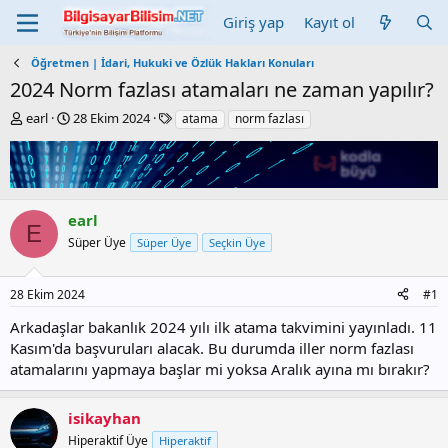
Giriş yap
Kayıt ol
Öğretmen | İdari, Hukuki ve Özlük Hakları Konuları
2024 Norm fazlası atamaları ne zaman yapılır?
K
B
E
earl
28 Ekim 2024
atama
norm fazlası
o
a
t
n
ş
i
b
l
k
u
a
e
y
n
t
earl
u
g
l
E
b
ı
e
Süper Üye
Süper Üye
Seçkin Üye
a
ç
r
ş
t
28 Ekim 2024
#1
l
a
a
r
Arkadaşlar bakanlık 2024 yılı ilk atama takvimini yayınladı. 11
t
i
Kasım'da başvuruları alacak. Bu durumda iller norm fazlası
a
h
atamalarını yapmaya başlar mi yoksa Aralık ayına mı bırakır?
n
i
isikayhan
Hiperaktif Üye
Hiperaktif