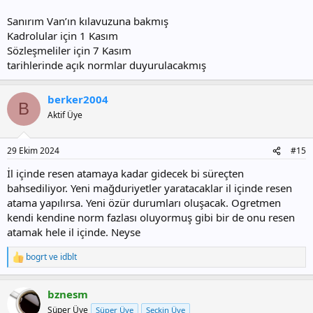
Sanırım Van’ın kılavuzuna bakmış
Kadrolular için 1 Kasım
Sözleşmeliler için 7 Kasım
tarihlerinde açık normlar duyurulacakmış
berker2004
B
Aktif Üye
29 Ekim 2024
#15
İl içinde resen atamaya kadar gidecek bi süreçten
bahsediliyor. Yeni mağduriyetler yaratacaklar il içinde resen
atama yapılırsa. Yeni özür durumları oluşacak. Ogretmen
kendi kendine norm fazlası oluyormuş gibi bir de onu resen
atamak hele il içinde. Neyse
bogrt
ve
idblt
T
e
p
bznesm
k
i
Süper Üye
Süper Üye
Seçkin Üye