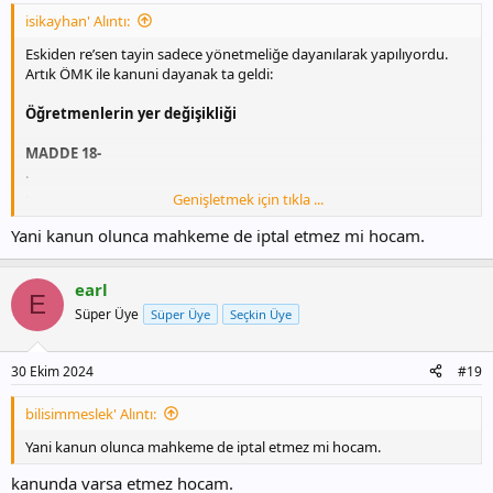
isikayhan' Alıntı:
Eskiden re’sen tayin sadece yönetmeliğe dayanılarak yapılıyordu.
Artık ÖMK ile kanuni dayanak ta geldi:
Öğretmenlerin yer değişikliği
MADDE 18-
.
.
Genişletmek için tıkla ...
.
Yani kanun olunca mahkeme de iptal etmez mi hocam.
(6) Kadrolarının bulunduğu eğitim kurumlarında norm kadro fazlası
olan öğretmenler, il içerisinde boş norm kadrosu bulunan eğitim
earl
kurumlarına yer değiştirme talebinde bulunabilir. Hizmet puanı
E
yetersizliği nedeniyle talepte bulundukları eğitim kurumlarına
Süper Üye
Süper Üye
Seçkin Üye
atanamayanlar ile talepte bulunmayanların atamaları, öncelikle aynı
ilçe grubu içerisinde boş norm kadrosu bulunan eğitim kurumlarına
olmak üzere ilgili valilerce il içerisinde resen yapılabilir.
30 Ekim 2024
#19
18 Ekim 2024 CUMA
bilisimmeslek' Alıntı:
Yani kanun olunca mahkeme de iptal etmez mi hocam.
kanunda varsa etmez hocam.