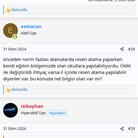
klebsiella
T
e
p
esmacan
k
E
i
Aktif Üye
l
e
r
31 Ekim 2024
#28
:
önceden norm fazlası atamalarda resen atama yaparken
kendi eğitim bölgemizde olan okullara yapılabiliyordu. ÖMK
ile değiştirildi ihtiyaç varsa il içinde resen atama yapılabilir
diyenler var. bu konuda net bilgisi olan var mı?
klebsiella
T
e
p
isikayhan
k
i
Hiperaktif Üye
Hiperaktif
l
e
r
31 Ekim 2024
#29
: