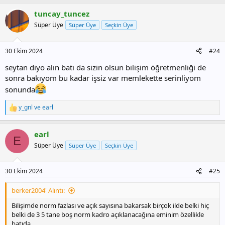
tuncay_tuncez
Süper Üye
Süper Üye
Seçkin Üye
30 Ekim 2024
#24
seytan diyo alın batı da sizin olsun bilişim öğretmenliği de
sonra bakıyom bu kadar işsiz var memlekette serinliyom
sonunda
y_gnl
ve
earl
T
e
p
earl
k
E
i
Süper Üye
Süper Üye
Seçkin Üye
l
e
r
30 Ekim 2024
#25
:
berker2004' Alıntı:
Bilişimde norm fazlası ve açık sayısına bakarsak birçok ilde belki hiç
belki de 3 5 tane boş norm kadro açıklanacağına eminim özellikle
batıda.