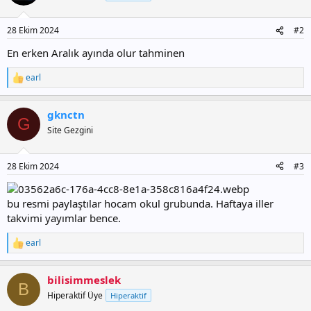
28 Ekim 2024
#2
En erken Aralık ayında olur tahminen
earl
T
e
p
gknctn
k
G
i
Site Gezgini
l
e
r
28 Ekim 2024
#3
:
bu resmi paylaştılar hocam okul grubunda. Haftaya iller
takvimi yayımlar bence.
earl
T
e
p
bilisimmeslek
k
B
i
Hiperaktif Üye
Hiperaktif
l