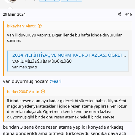
l
e
r
29 Ekim 2024
#16
:
isikayhan' Alıntı:
Van ili duyuruyu yapmış. Diğer iller de bu hafta içinde duyururlar
sanırım:
2024 YILI İHTİYAÇ VE NORM KADRO FAZLASI ÖĞRETMENLERİN ATAMALARI
VAN İL MİLLÎ EĞİTİM MÜDÜRLÜĞÜ
van.meb.gov.tr
van duyurmuş hocam
@earl
berker2004' Alıntı:
İl içinde resen atamaya kadar gidecek bi süreçten bahsediliyor. Yeni
mağduriyetler yaratacaklar il içinde resen atama yapılırsa. Yeni özür
durumları oluşacak. Ogretmen kendi kendine norm fazlası
oluyormuş gibi bir de onu resen atamak hele il içinde. Neyse
bundan 3 sene önce resen atama yapıldı konyada arkadaş
ılgına gönderildi ama gitmedi türkçeciydi, sendika dava açtı