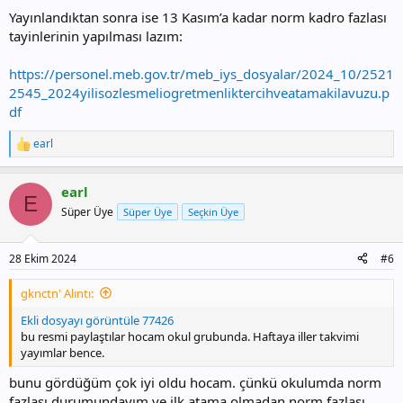
Yayınlandıktan sonra ise 13 Kasım’a kadar norm kadro fazlası
tayinlerinin yapılması lazım:
https://personel.meb.gov.tr/meb_iys_dosyalar/2024_10/2521
2545_2024yilisozlesmeliogretmenliktercihveatamakilavuzu.p
df
earl
T
e
p
earl
k
E
i
Süper Üye
Süper Üye
Seçkin Üye
l
e
r
28 Ekim 2024
#6
:
gknctn' Alıntı:
Ekli dosyayı görüntüle 77426
bu resmi paylaştılar hocam okul grubunda. Haftaya iller takvimi
yayımlar bence.
bunu gördüğüm çok iyi oldu hocam. çünkü okulumda norm
fazlası durumundayım ve ilk atama olmadan norm fazlası