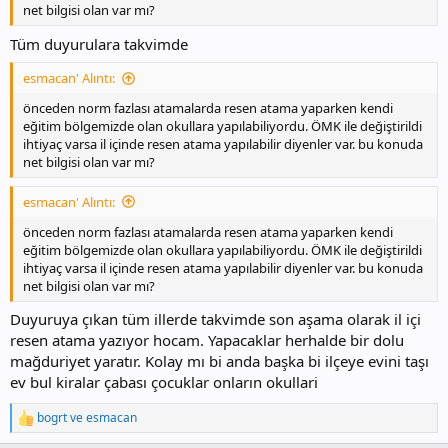
net bilgisi olan var mı?
Tüm duyurulara takvimde
esmacan' Alıntı:
önceden norm fazlası atamalarda resen atama yaparken kendi
eğitim bölgemizde olan okullara yapılabiliyordu. ÖMK ile değiştirildi
ihtiyaç varsa il içinde resen atama yapılabilir diyenler var. bu konuda
net bilgisi olan var mı?
esmacan' Alıntı:
önceden norm fazlası atamalarda resen atama yaparken kendi
eğitim bölgemizde olan okullara yapılabiliyordu. ÖMK ile değiştirildi
ihtiyaç varsa il içinde resen atama yapılabilir diyenler var. bu konuda
net bilgisi olan var mı?
Duyuruya çıkan tüm illerde takvimde son aşama olarak il içi
resen atama yazıyor hocam. Yapacaklar herhalde bir dolu
mağduriyet yaratır. Kolay mı bi anda başka bi ilçeye evini taşı
ev bul kiralar çabası çocuklar onların okullari
bogrt
ve
esmacan
T
e