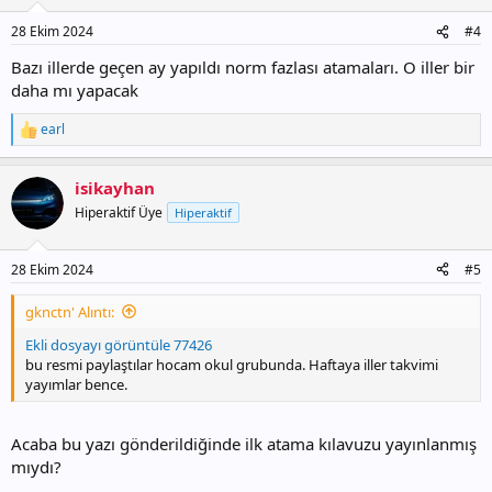
e
r
28 Ekim 2024
#4
:
Bazı illerde geçen ay yapıldı norm fazlası atamaları. O iller bir
daha mı yapacak
earl
T
e
p
isikayhan
k
i
Hiperaktif Üye
Hiperaktif
l
e
r
28 Ekim 2024
#5
:
gknctn' Alıntı:
Ekli dosyayı görüntüle 77426
bu resmi paylaştılar hocam okul grubunda. Haftaya iller takvimi
yayımlar bence.
Acaba bu yazı gönderildiğinde ilk atama kılavuzu yayınlanmış
mıydı?