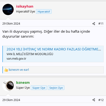
isikayhan
Hiperaktif Üye
Hiperaktif
29 Ekim 2024
#11
Van ili duyuruyu yapmış. Diğer iller de bu hafta içinde
duyururlar sanırım:
2024 YILI İHTİYAÇ VE NORM KADRO FAZLASI ÖĞRETMENLERİN ATAMALARI
VAN İL MİLLÎ EĞİTİM MÜDÜRLÜĞÜ
van.meb.gov.tr
bznesm
ve
earl
T
e
p
bznesm
k
i
Süper Üye
Süper Üye
Seçkin Üye
l
e
r
29 Ekim 2024
#12
: