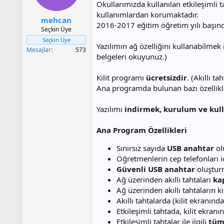
a
h
Okullarımızda kullanılan etkileşimli t
n
i
kullanımlardan korumaktadır.
mehcan
2016-2017 eğitim öğretim yılı başınd
Seçkin Üye
Seçkin Üye
Yazılımın ağ özelliğini kullanabilmek i
Mesajlar
573
belgeleri okuyunuz.)
Kilit programı
ücretsizdir
. (Akıllı t
Ana programda bulunan bazı özellikler 
Yazılımı
indirmek, kurulum ve kulla
Ana Program Özellikleri
Sınırsız sayıda
USB anahtar
olu
Öğretmenlerin cep telefonları 
Güvenli USB anahtar
oluşturm
Ağ üzerinden akıllı tahtaları
ka
Ağ üzerinden akıllı tahtaların kili
Akıllı tahtalarda (kilit ekranı
Etkileşimli tahtada, kilit ekra
Etkileşimli tahtalar ile ilgili
tüm