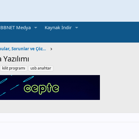
BBNET Medya
Kaynak İndir
BT Sınıfı | Teknik Konular, Sorunlar ve Çözümler
a Yazılımı
kilit programı
usb anahtar