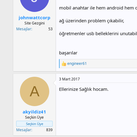
mobil anahtar ile hem android hem d
johnwattcorp
ağ üzerinden problem çıkabilir,
Site Gezgini
Mesajlar
53
öğretmenler usb belleklerini unutabil
başarılar
engineer61
T
e
p
3 Mart 2017
k
i
A
Ellerinize Sağlık hocam.
l
e
r
:
akyildiz41
Seçkin Üye
Seçkin Üye
Mesajlar
839