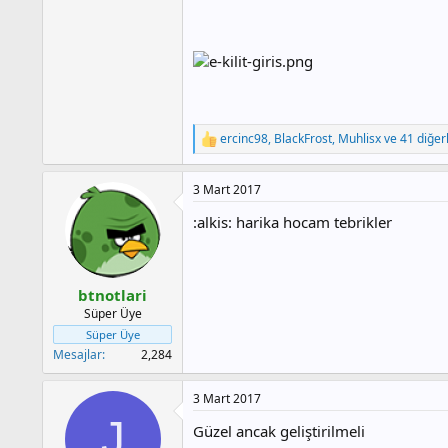
ercinc98
,
BlackFrost
,
Muhlisx
ve 41 diğerl
T
e
p
3 Mart 2017
k
i
:alkis: harika hocam tebrikler
l
e
r
:
btnotlari
Süper Üye
Süper Üye
Mesajlar
2,284
3 Mart 2017
J
Güzel ancak geliştirilmeli