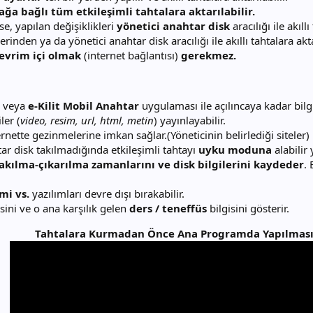
ağa bağlı tüm etkileşimli tahtalara aktarılabilir.
e, yapılan değişiklikleri
yönetici anahtar disk
aracılığı ile akıllı
rinden ya da yönetici anahtar disk aracılığı ile akıllı tahtalara aktar
evrim içi olmak
(internet bağlantısı)
gerekmez.
r veya
e-Kilit Mobil Anahtar
uygulaması ile açılıncaya kadar bil
ler (
video, resim, url, html, metin
) yayınlayabilir.
ernette gezinmelerine imkan sağlar.(Yöneticinin belirlediği siteler)
tar disk takılmadığında etkileşimli tahtayı
uyku moduna
alabilir
akılma-çıkarılma zamanlarını ve disk bilgilerini kaydeder
.
mi vs.
yazılımları devre dışı bırakabilir.
isini ve o ana karşılık gelen
ders / teneffüs
bilgisini gösterir.
Tahtalara Kurmadan Önce Ana Programda Yapılması