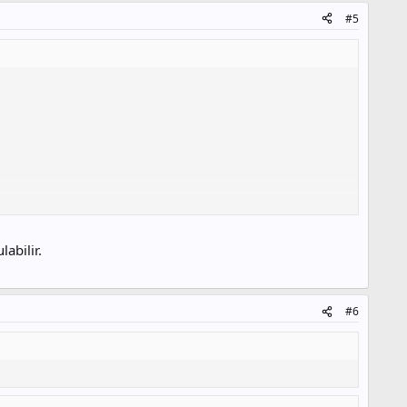
#5
abilir.
#6