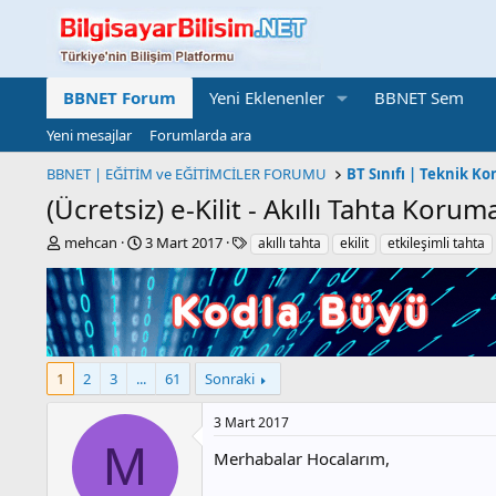
BBNET Forum
Yeni Eklenenler
BBNET Sem
Yeni mesajlar
Forumlarda ara
BBNET | EĞİTİM ve EĞİTİMCİLER FORUMU
(Ücretsiz) e-Kilit - Akıllı Tahta Korum
K
B
E
mehcan
3 Mart 2017
akıllı tahta
ekilit
etkileşimli tahta
o
a
t
n
ş
i
b
l
k
u
a
e
y
n
t
u
g
l
1
2
3
...
61
Sonraki
b
ı
e
a
ç
r
ş
t
3 Mart 2017
l
a
M
Merhabalar Hocalarım,
a
r
t
i