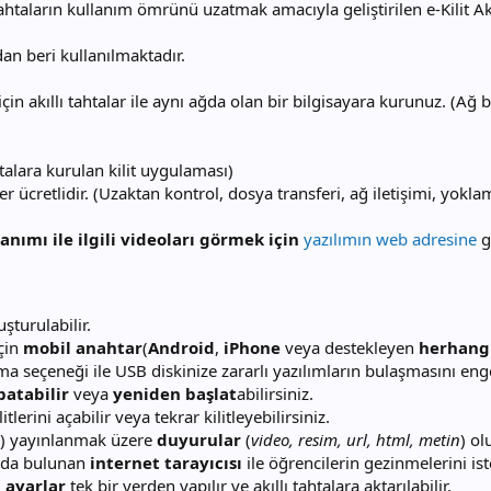
ahtaların kullanım ömrünü uzatmak amacıyla geliştirilen e-Kilit Akıl
an beri kullanılmaktadır.
çin akıllı tahtalar ile aynı ağda olan bir bilgisayara kurunuz. (Ağ b
ahtalara kurulan kilit uygulaması)
ücretlidir. (Uzaktan kontrol, dosya transferi, ağ iletişimi, yoklam
nımı ile ilgili videoları görmek için
yazılımın web adresine
gi
şturulabilir.
için
mobil anahtar
(
Android
,
iPhone
veya destekleyen
herhangi
a seçeneği ile USB diskinize zararlı yazılımların bulaşmasını enge
patabilir
veya
yeniden başlat
abilirsiniz.
tlerini açabilir veya tekrar kilitleyebilirsiniz.
nda) yayınlanmak üzere
duyurular
(
video, resim, url, html, metin
) o
nında bulunan
internet tarayıcısı
ile öğrencilerin gezinmelerini iste
 ayarlar
tek bir yerden yapılır ve akıllı tahtalara aktarılabilir.