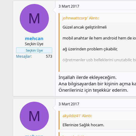
3 Mart 2017
M
johnwattcorp' Alıntı:
Güzel ancak geliştirilmeli
mobil anahtar ile hem android hem de io
mehcan
Seçkin Üye
ağ üzerinden problem çıkabilir,
Seçkin Üye
Mesajlar
573
öğretmenler usb belleklerini unutabilir, 
başarılar
İnşallah ilerde ekleyeceğim.
Ana bilgisayardan bir kişinin açma 
Önerileriniz için teşekkür ederim.
3 Mart 2017
M
akyildiz41' Alıntı:
Ellerinize Sağlık hocam.