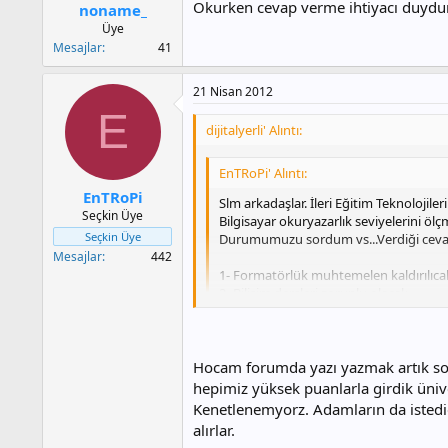
Okurken cevap verme ihtiyacı duydum,
noname_
Üye
Mesajlar
41
21 Nisan 2012
E
dijitalyerli' Alıntı:
EnTRoPi' Alıntı:
EnTRoPi
Slm arkadaşlar. İleri Eğitim Teknolojile
Seçkin Üye
Bilgisayar okuryazarlık seviyelerini ölç
Seçkin Üye
Durumumuzu sordum vs...Verdiği cevap
Mesajlar
442
1- Formatörlük muhtemelen kaldırılıca
2- Bilişim dersleri zorunlu olacak.
3- Ders sayısı arttırılacak.
4- İl-ilçe eğitici formatörler (440 civar
5- Öğrenciler tableti sevmiyorlarmış. 
6- Fatih projesi kapsamında bilişim ö
Hocam forumda yazı yazmak artık sor
7- Bakanın danışmanlarından biri BÖTE 
hepimiz yüksek puanlarla girdik ünive
bende bir hocamdan duydum benzer bir şey
Kenetlenemyorz. Adamların da istediğ
Kendisinin söyledikleriyle Bakan beyin
duyum olduğu için forumda yazmayı pek 
alırlar.
yapılacak."