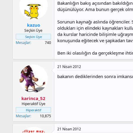
Bakanlığın bakış açısından bakıldığın
düşünülüyor. Ama bunun gerçek olma
Sorunun kaynağı aslında öğrenciler. 
kazuo
oldukları için elindeki kaynakları k
Seçkin Üye
da kurslar haricinde bilişimle uğraş
Seçkin Üye
konuşunda eğitecek ve şapkadan tavş
Mesajlar
740
Ben iki olasılığın da gerçekleşme iht
21 Nisan 2012
bakanın dediklerinden sonra imkansı
karinca_52
Hiperaktif Üye
Hiperaktif
Mesajlar
10,875
21 Nisan 2012