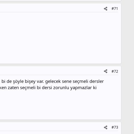
#71
#72
bi de şöyle bişey var. gelecek sene seçmeli dersler
en zaten seçmeli bi dersi zorunlu yapmazlar ki
#73