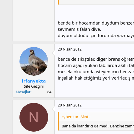
5- Öğrenciler tableti sevmiyorlarmış. İs
6- Fatih projesi kapsamında bilişim öğr
7- Bakanın danışmanlarından biri BÖTE 'c
bende bir hocamdan duydum benzer bir
Kendisinin söyledikleriyle Bakan beyin s
sevmemiş falan diye.
duyum olduğu için forumda yazmayı 
Ayrıca yukarıda yazdıklarımın "muhtemel
20 Nisan 2012
bence de sıkıştılar. diğer branş öğret
hocam aşağı yukarı lab.larda akıllı 
mesela okulumda isteyen için her za
inşallah hak ettiğimiz yeri verirler
irfanyekta
Site Gezgini
Mesajlar
84
20 Nisan 2012
N
cyberstar' Alıntı:
Bana da inandırıcı gelmedi. Benzine zam 