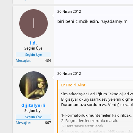
20 Nisan 2012
I
biri beni cimciklesin. rüyadamıyım
i.d.
Seçkin Üye
Seçkin Üye
Mesajlar
434
20 Nisan 2012
EnTRoPi' Alıntı:
Slm arkadaşlar. İleri Eğitim Teknolojileri
Bilgisayar okuryazarlık seviyelerini ölçme
Durumumuzu sordum vs...Verdiği cevapla
dijitalyerli
Seçkin Üye
1- Formatörlük muhtemelen kaldırılıcak.
Seçkin Üye
2- Bilişim dersleri zorunlu olacak.
Mesajlar
667
3- Ders sayısı arttırılacak.
4- İl-ilçe eğitici formatörler (440 civarınd