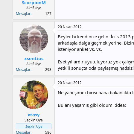
ScorpionM
Aktif Üye
Mesajlar
127
20 Nisan 2012
Beyler bi kendinize gelin. İcıls 2013
arkadaşla dalga geçmek yerine. Bizim 
isteniyor anket vs. vs.
xsentius
Evet yıllardır uyutuluyoruz yok çalışm
Aktif Üye
yetkili sonuçta oda paylaşmış hadsiz
Mesajlar
293
20 Nisan 2012
Ne yani şimdi birisi bana bakanlıkta 
Bu anı yaşamış gibi oldum. :idea:
xtasy
Seçkin Üye
Seçkin Üye
Mesajlar
586