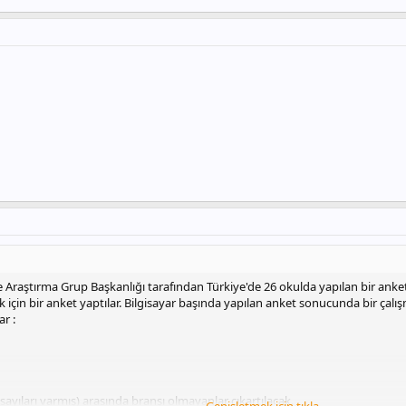
 ve Araştırma Grup Başkanlığı tarafından Türkiye'de 26 okulda yapılan bir anke
k için bir anket yaptılar. Bilgisayar başında yapılan anket sonucunda bir çalış
r :
a sayıları varmış) arasında branşı olmayanlar çıkartılacak.