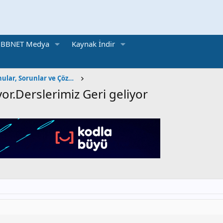
BBNET Medya
Kaynak İndir
BT Sınıfı | Teknik Konular, Sorunlar ve Çözümler
r.Derslerimiz Geri geliyor