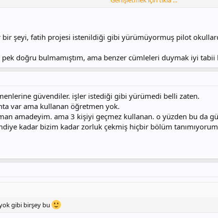
Genişletmek için tıkla ...
temiyorlarmış. Genel kanı bu yönde. (Anket sonucu)
etmenleri daha da önem kazandırılacak noktaya gelecekmiş.
i bir öğretim üyesiymiş. Zaten durumumuzu ve eğitimde teknolojik gelişmele
 şeyi, fatih projesi istenildiği gibi yürümüyormuş pilot okullar
öyledikleri arasındaki çelişkileri sorunca cevabı şu oldu. "Hocam tüm anketl
pek doğru bulmamıştım, ama benzer cümleleri duymak iyi tabii k
en" olacağı yönünde idi.
menlerine güvendiler. işler istediği gibi yürümedi belli zaten.
tahta var ama kullanan öğretmen yok.
man amadeyim. ama 3 kişiyi geçmez kullanan. o yüzden bu da güm
. şimdiye kadar bizim kadar zorluk çekmiş hiçbir bölüm tanımıyoru
yok gibi birşey bu