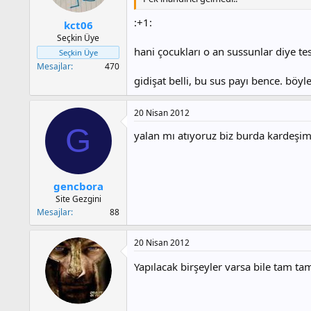
a
h
n
i
:+1:
kct06
Seçkin Üye
hani çocukları o an sussunlar diye tes
Seçkin Üye
Mesajlar
470
gidişat belli, bu sus payı bence. bö
20 Nisan 2012
G
yalan mı atıyoruz biz burda kardeşi
gencbora
Site Gezgini
Mesajlar
88
20 Nisan 2012
Yapılacak birşeyler varsa bile tam