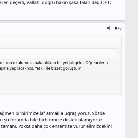
n geçerli, Vallahi doğru bakın şaka falan değil :+1:
#70
ket için okulumuza bakanlıktan bir yetkili geldi. Öğrencilerin
ışma yapılacakmış. Yetkili ile bizzat görüştüm.
ğmen birbirimize laf atmakla uğraşıyoruz. Sözde
lerin nasıl olması konusunda bilgi sahibiymiş.
ki şu forumda bile birbirimize destek olamıyoruz.
 teknolojisi kullanamamış, öğrenciler sevmemiş falan diye.
ik zamanı. Yoksa daha çok ensemize vurur elimizdekini
etler bizzat Bakan beye gidiyor. Muhakkak bir düzenleme