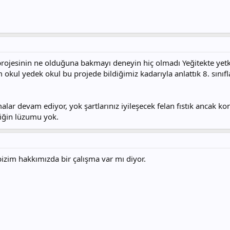
 projesinin ne olduğuna bakmayı deneyin hiç olmadı Yeğitekte yetki
okul yedek okul bu projede bildiğimiz kadarıyla anlattık 8. sınıfla
alar devam ediyor, yok şartlarınız iyileşecek felan fıstık ancak ko
liğin lüzumu yok.
bizim hakkımızda bir çalışma var mı diyor.