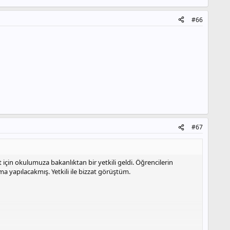
#66
#67
t için okulumuza bakanlıktan bir yetkili geldi. Öğrencilerin
ma yapılacakmış. Yetkili ile bizzat görüştüm.