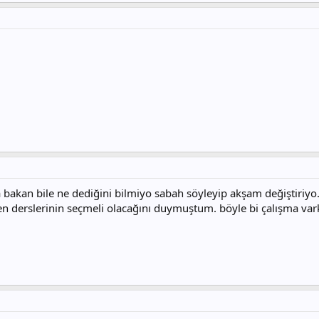
elen" olacağı yönünde idi.
bakan bile ne dediğini bilmiyo sabah söyleyip akşam değiştiriyo. 
n derslerinin seçmeli olacağını duymuştum. böyle bi çalışma vark