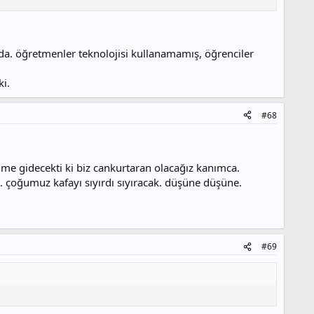
rin nasıl olması konusunda bilgi sahibiymiş.
da. öğretmenler teknolojisi kullanamamış, öğrenciler
er bizzat Bakan beye gidiyor. Muhakkak bir düzenleme yapılacak."
i.
#68
e gidecekti ki biz cankurtaran olacağız kanımca.
m. çoğumuz kafayı sıyırdı sıyıracak. düşüne düşüne.
#69