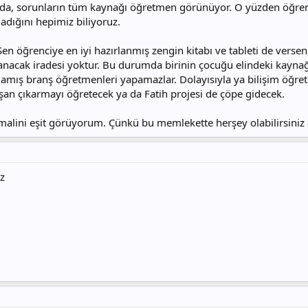
da, sorunların tüm kaynağı öğretmen görünüyor. O yüzden öğrencile
dığını hepimiz biliyoruz.
Sen öğrenciye en iyi hazırlanmış zengin kitabı ve tableti de vers
ullanacak iradesi yoktur. Bu durumda birinin çocuğu elindeki kayn
mamış branş öğretmenleri yapamazlar. Dolayısıyla ya bilişim öğret
an çıkarmayı öğretecek ya da Fatih projesi de çöpe gidecek.
imalini eşit görüyorum. Çünkü bu memlekette herşey olabilirsiniz 
z