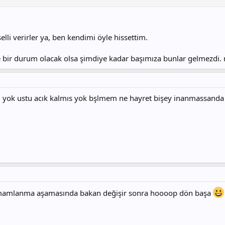
elli verirler ya, ben kendimi öyle hissettim.
yle bir durum olacak olsa şimdiye kadar başımıza bunlar gelmezdi.
m yok ustu acık kalmıs yok bşlmem ne hayret bişey inanmassanda
 tamamlanma aşamasında bakan değişir sonra hoooop dön başa