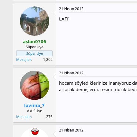
Ayrıca yukarıda yazdıklarımın "muhtem
21 Nisan 2012
LAFf
aslan0706
Süper Üye
Süper Üye
Mesajlar
1,262
21 Nisan 2012
hocam söylediklerinize inanıyoruz da 
artacak demişlerdi. resim müzik bede
lavinia_7
Aktif Üye
Mesajlar
276
21 Nisan 2012