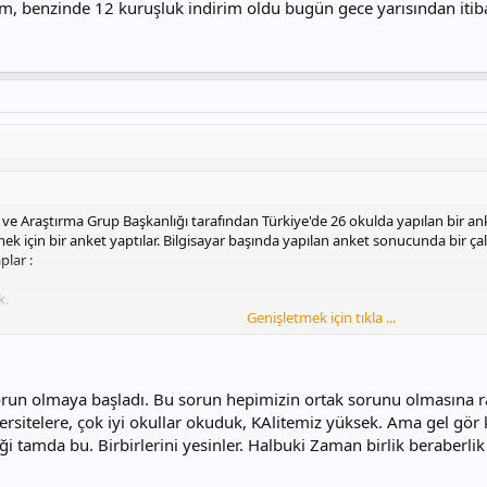
 benzinde 12 kuruşluk indirim oldu bugün gece yarısından itibare
ri ve Araştırma Grup Başkanlığı tarafından Türkiye'de 26 okulda yapılan bir an
mek için bir anket yaptılar. Bilgisayar başında yapılan anket sonucunda bir çal
lar :
k.
Genişletmek için tıkla ...
ında sayıları varmış) arasında branşı olmayanlar çıkartılacak.
Genişletmek için tıkla ...
İstemiyorlarmış. Genel kanı bu yönde. (Anket sonucu)
ğretmenleri daha da önem kazandırılacak noktaya gelecekmiş.
un olmaya başladı. Bu sorun hepimizin ortak sorunu olmasına ra
'ci bir öğretim üyesiymiş. Zaten durumumuzu ve eğitimde teknolojik gelişme
rsitelere, çok iyi okullar okuduk, KAlitemiz yüksek. Ama gel gör 
i, fatih projesi istenildiği gibi yürümüyormuş pilot okullarda. öğretmenler
i tamda bu. Birbirlerini yesinler. Halbuki Zaman birlik beraberl
 söyledikleri arasındaki çelişkileri sorunca cevabı şu oldu. "Hocam tüm ank
doğru bulmamıştım, ama benzer cümleleri duymak iyi tabii ki.