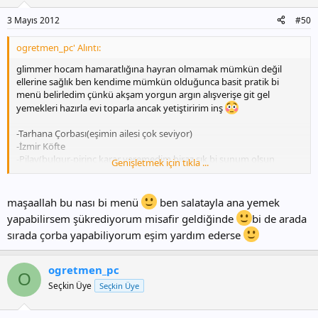
3 Mayıs 2012
#50
ogretmen_pc' Alıntı:
glimmer hocam hamaratlığına hayran olmamak mümkün değil
ellerine sağlık ben kendime mümkün olduğunca basit pratik bi
menü belirledim çünkü akşam yorgun argın alışverişe git gel
yemekleri hazırla evi toparla ancak yetiştiririm inş
-Tarhana Çorbası(eşimin ailesi çok seviyor)
-İzmir Köfte
-Pilav(bulgur-pirinç karar veremedim biraz şık bi sunum olsun
Genişletmek için tıkla ...
istiyorum)
-Mantar Sote
-Sarma(dün yapmıştım allah'tan)
maşaallah bu nası bi menü
ben salatayla ana yemek
-Salata
yapabilirsem şükrediyorum misafir geldiğinde
bi de arada
-Masayı kalabalık göstersin diye çeşitli soslar
sırada çorba yapabiliyorum eşim yardım ederse
-Etimek Tatlısı
sizce nasıl ? kayınvalideme daha çok hünerlerimi göstermek
ogretmen_pc
isterdim ama zaman kısıtlı
O
Seçkin Üye
Seçkin Üye