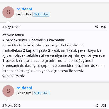
seldabal
S
Seçkin Üye
Seçkin Üye
3 Mayıs 2012
#32
etimek tatlısı
2 bardak şeker 2 bardak su kaynatılır
etimekler tepsiye dizilir üzerine şerbet gezdirilir.
muhallebisi 2 kaşık nişasta 2 kaşık un 1kaşık şeker koyu bir
kjıvam olacak şekilde süt ve vanilya ile pişirilir ayrı bir yerede
1 paket kremşanti süt ile çırpılır. muhallebi soğuyunca
kremşanti ile ikisi iyice çırpılır ve etimeklerin üzerine dökülür.
ister sade ister çikolata yada vişne sosu ile serviz
yapabilirsiniz.
seldabal
S
Seçkin Üye
Seçkin Üye
3 Mayıs 2012
#33