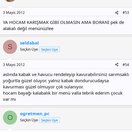
3 Mayıs 2012
#53
YA HOCAM KARIŞMAK GİBİ OLMASIN AMA BORANİ pek de
alakalı değil menünüzlee
seldabal
S
Seçkin Üye
Seçkin Üye
3 Mayıs 2012
#54
aslında kabak ve havucu rendeleyip kavurabilirsiniz sarımsaklı
yoğurtla güzel oluyor. yalnız kabak dondurucudaysa
kavurması güzel olmuyor çok sulanıyor.
hocam bayağı kalabalık bir menü valla tebrik ederim çocuk
var mı
ogretmen_pc
O
Seçkin Üye
Seçkin Üye