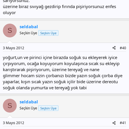
sarıyorsunuz.
üzerine biraz sıvıyağ gezdirip fırında pişiriyorsunuz enfes
oluyor
seldabal
S
Seçkin Üye
Seçkin Üye
3 Mayıs 2012
#40
yoğurt,un ve pirinci içine birazda soğuk su ekleyerek iyice
çırpıyorum, ocağa koyuyorum koyulaşınca sıcak su ekleyip
karıştırarak pişiriyorum, üzerine tereyağ ve nane
glimmer hocam sizin çorbanızı bizde yazın soğuk çorba diye
yaparlar, kışın sıcak yazın soğuk içilir bide üzerine dereotu
soğuk olanda yumurta ve tereyağ yok tabi
seldabal
S
Seçkin Üye
Seçkin Üye
3 Mayıs 2012
#41