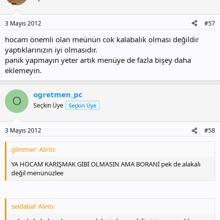
3 Mayıs 2012
#57
hocam önemli olan meünün cok kalabalık olması değildir
yaptıklarınızın iyi olmasıdır.
panik yapmayın yeter artık menüye de fazla bişey daha
eklemeyin.
ogretmen_pc
O
Seçkin Üye
Seçkin Üye
3 Mayıs 2012
#58
glimmer' Alıntı:
YA HOCAM KARIŞMAK GİBİ OLMASIN AMA BORANİ pek de alakalı
değil menünüzlee
seldabal' Alıntı: