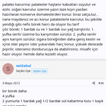
patates kavurma: patatesler haşlanır kabukları soyulur ve
ezilir. soğan kavrulur üzerine yazın taze kışın yazdan
hazırlanan konserve domateslerden konur. biraz salça,tuz ,
nane maydanoz ve acı konur patateslerle kavrulur. bu şekilde
yendiği gibi nefis börek harcı da oluyor bu tarif
çıtır börek: 1 bardak su ve 1 bardak sıvı yağ karıştırılır. 1.
yufka serilir üzerine bu karışımdan sürülür. 2. yufka serilir
aynı karışım sürülür. sigara böreğinden daha geniş kesilir ve
içine ister peynir ister yukarıdaki harç konur. yüksek derecede
pişirilir. isterseniz dondurucuya da atabilirsiniz. misafir için
hazır oluyor. hemde daha lezzetli oluyor.
seldabal
S
Seçkin Üye
Seçkin Üye
3 Mayıs 2012
#34
bir börek daha:
4 yufka
2 yumurta 1 bardak yağ 1/2 bardak süt kabartma tozu 1 kaşık
un iyice çırpılır.