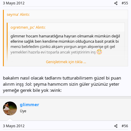
3 Mayıs 2012
#55
seyma' Alıntı:
ogretmen_pc' Alıntı:
glimmer hocam hamaratlığına hayran olmamak mümkün değil
ellerine sağlık ben kendime mümkün olduğunca basit pratik bi
menü belirledim çünkü akşam yorgun argın alışverişe git gel
yemekleri hazırla evi toparla ancak yetiştiririm inş
Genişletmek için tıkla ...
-Tarhana Çorbası(eşimin ailesi çok seviyor)
-İzmir Köfte
-Pilav(bulgur-pirinç karar veremedim biraz şık bi sunum olsun
Genişletmek için tıkla ...
bakalım nasıl olacak tadlarını tutturabilirsem güzel bi puan
istiyorum)
alırım inşş :lol: şeyma hanımcım sizin güler yüzünüz yeter
-Mantar Sote
-Sarma(dün yapmıştım allah'tan)
maşaallah bu nası bi menü ben salatayla ana yemek yapabilirsem
yemeğe gerek bile yok :wink:
-Salata
şükrediyorum misafir geldiğinde
bi de arada sırada çorba
-Masayı kalabalık göstersin diye çeşitli soslar
yapabiliyorum eşim yardım ederse
glimmer
-Etimek Tatlısı
Üye
sizce nasıl ? kayınvalideme daha çok hünerlerimi göstermek
isterdim ama zaman kısıtlı
3 Mayıs 2012
#56