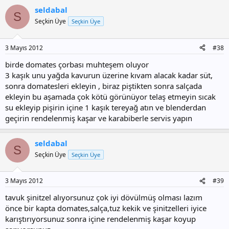
seldabal
S
Seçkin Üye
Seçkin Üye
3 Mayıs 2012
#38
birde domates çorbası muhteşem oluyor
3 kaşık unu yağda kavurun üzerine kıvam alacak kadar süt,
sonra domatesleri ekleyin , biraz piştikten sonra salçada
ekleyin bu aşamada çok kötü görünüyor telaş etmeyin sıcak
su ekleyip pişirin içine 1 kaşık tereyağ atın ve blenderdan
geçirin rendelenmiş kaşar ve karabiberle servis yapın
seldabal
S
Seçkin Üye
Seçkin Üye
3 Mayıs 2012
#39
tavuk şinitzel alıyorsunuz çok iyi dövülmüş olması lazım
önce bir kapta domates,salça,tuz kekik ve şinitzelleri iyice
karıştırıyorsunuz sonra içine rendelenmiş kaşar koyup