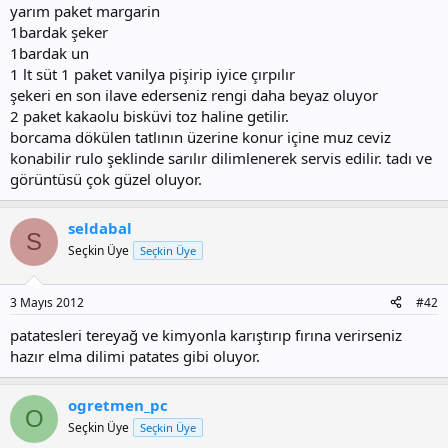
yarım paket margarin
1bardak şeker
1bardak un
1 lt süt 1 paket vanilya pişirip iyice çırpılır
şekeri en son ilave ederseniz rengi daha beyaz oluyor
2 paket kakaolu bisküvi toz haline getilir.
borcama dökülen tatlının üzerine konur içine muz ceviz
konabilir rulo şeklinde sarılır dilimlenerek servis edilir. tadı ve
görüntüsü çok güzel oluyor.
seldabal
S
Seçkin Üye
Seçkin Üye
3 Mayıs 2012
#42
patatesleri tereyağ ve kimyonla karıştırıp fırına verirseniz
hazır elma dilimi patates gibi oluyor.
ogretmen_pc
O
Seçkin Üye
Seçkin Üye