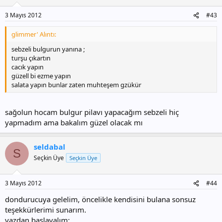
3 Mayıs 2012
#43
glimmer' Alıntı:
sebzeli bulgurun yanına ;
turşu çıkartın
cacık yapın
güzell bi ezme yapın
salata yapın bunlar zaten muhteşem gzükür
sağolun hocam bulgur pilavı yapacağım sebzeli hiç
yapmadım ama bakalım güzel olacak mı
seldabal
S
Seçkin Üye
Seçkin Üye
3 Mayıs 2012
#44
dondurucuya gelelim, öncelikle kendisini bulana sonsuz
teşekkürlerimi sunarım.
yazdan başlayalım: