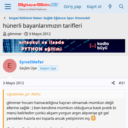
Giriş yap
Kayıt ol
Sosyal Kültürel Haber Sağlık Eğlence Spor Otomobil
hünerli bayanlarımızın tarifleri
K
B
glimmer
3 Mayıs 2012
o
a
n
ş
b
l
u
a
y
n
EynelMefer
u
g
E
Seçkin Üye
Seçkin Üye
b
ı
a
ç
ş
t
3 Mayıs 2012
#31
l
a
a
r
ogretmen_pc' Alıntı:
t
i
a
h
glimmer hocam hamaratlığına hayran olmamak mümkün değil
n
i
ellerine sağlık : ) ben kendime mümkün olduğunca basit pratik bi
menü belirledim çünkü akşam yorgun argın alışverişe git gel
yemekleri hazırla evi toparla ancak yetiştiririm inş