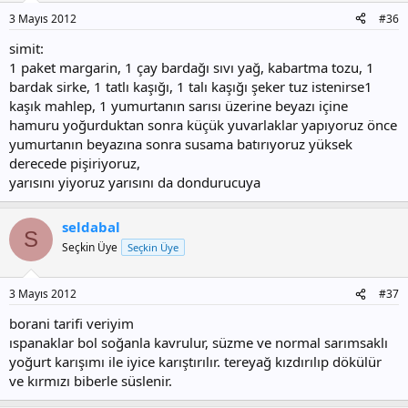
3 Mayıs 2012
#36
simit:
1 paket margarin, 1 çay bardağı sıvı yağ, kabartma tozu, 1
bardak sirke, 1 tatlı kaşığı, 1 talı kaşığı şeker tuz istenirse1
kaşık mahlep, 1 yumurtanın sarısı üzerine beyazı içine
hamuru yoğurduktan sonra küçük yuvarlaklar yapıyoruz önce
yumurtanın beyazına sonra susama batırıyoruz yüksek
derecede pişiriyoruz,
yarısını yiyoruz yarısını da dondurucuya
seldabal
S
Seçkin Üye
Seçkin Üye
3 Mayıs 2012
#37
borani tarifi veriyim
ıspanaklar bol soğanla kavrulur, süzme ve normal sarımsaklı
yoğurt karışımı ile iyice karıştırılır. tereyağ kızdırılıp dökülür
ve kırmızı biberle süslenir.