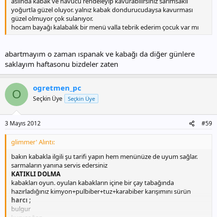
aslında kabak ve havucu rendeleyip kavurabilirsiniz sarımsaklı
yoğurtla güzel oluyor. yalnız kabak dondurucudaysa kavurması
güzel olmuyor çok sulanıyor.
hocam bayağı kalabalık bir menü valla tebrik ederim çocuk var mı
abartmayım o zaman ıspanak ve kabağı da diğer günlere
saklayım haftasonu bizdeler zaten
ogretmen_pc
O
Seçkin Üye
Seçkin Üye
3 Mayıs 2012
#59
glimmer' Alıntı:
bakın kabakla ilgili şu tarifi yapın hem menünüze de uyum sağlar.
sarmaların yanına servis edersiniz
KATIKLI DOLMA
kabakları oyun. oyulan kabakların içine bir çay tabağında
hazırladığınız kimyon+pulbiber+tuz+karabiber karışımını sürün
harcı ;
bulgur