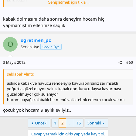
kurusoğan
Genişletmek için tıkla ...
zeytinyağı
kuru reyhan
kıyma
kabak dolmasını daha sonra deneyim hocam hiç
karabiber,tuz,kimyonnn
yapmamıştım ellerinize sağlık
harcını hazırladıktan sonra dolmaları doldurun gene zeytin yağı
ilave derek dolmayı pişirin
ogretmen_pc
O
pişen dolmalarınızı dilim dilim kesin ve üzerine sarımsaklı yoğurt
Seçkin Üye
Seçkin Üye
dökün ve servis edin
3 Mayıs 2012
#60
seldabal' Alıntı:
aslında kabak ve havucu rendeleyip kavurabilirsiniz sarımsaklı
yoğurtla güzel oluyor. yalnız kabak dondurucudaysa kavurması
güzel olmuyor çok sulanıyor.
hocam bayağı kalabalık bir menü valla tebrik ederim çocuk var mı
çocuk yok hocam 9 aylık evliyiz..
Önceki
1
2
...
15
Sonraki
Cevap yazmak için giriş yap yada kayıt ol.