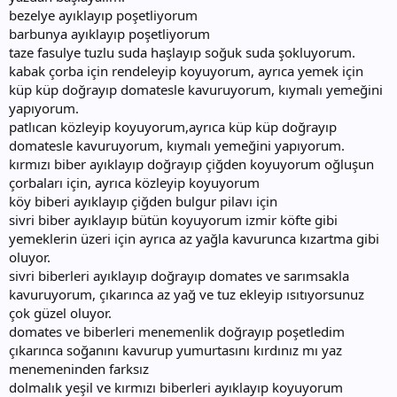
bezelye ayıklayıp poşetliyorum
barbunya ayıklayıp poşetliyorum
taze fasulye tuzlu suda haşlayıp soğuk suda şokluyorum.
kabak çorba için rendeleyip koyuyorum, ayrıca yemek için
küp küp doğrayıp domatesle kavuruyorum, kıymalı yemeğini
yapıyorum.
patlıcan közleyip koyuyorum,ayrıca küp küp doğrayıp
domatesle kavuruyorum, kıymalı yemeğini yapıyorum.
kırmızı biber ayıklayıp doğrayıp çiğden koyuyorum oğluşun
çorbaları için, ayrıca közleyip koyuyorum
köy biberi ayıklayıp çiğden bulgur pilavı için
sivri biber ayıklayıp bütün koyuyorum izmir köfte gibi
yemeklerin üzeri için ayrıca az yağla kavurunca kızartma gibi
oluyor.
sivri biberleri ayıklayıp doğrayıp domates ve sarımsakla
kavuruyorum, çıkarınca az yağ ve tuz ekleyip ısıtıyorsunuz
çok güzel oluyor.
domates ve biberleri menemenlik doğrayıp poşetledim
çıkarınca soğanını kavurup yumurtasını kırdınız mı yaz
menemeninden farksız
dolmalık yeşil ve kırmızı biberleri ayıklayıp koyuyorum