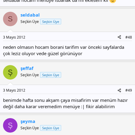
seldabal hocam menüye ısbanak da mı eklesem kii
seldabal
S
Seçkin Üye
Seçkin Üye
3 Mayıs 2012
#48
neden olmasın hocam borani tarifim var önceki sayfalarda
çok leziz oluyor vede güzel görünüyor
şeffaf
Ş
Seçkin Üye
Seçkin Üye
3 Mayıs 2012
#49
benimde hafta sonu akşam çaya misafirim var menüm hazır
değil daha karar veremedim menüye :| fikir alabilirim
şeyma
Ş
Seçkin Üye
Seçkin Üye