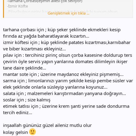
-Tarhana Çorbası(eşimin ailesi çok seviyor)
-İzmir Köfte
-Pilav(bulgur-pirinç karar veremedim biraz şık bi sunum olsun
Genişletmek için tıkla ...
istiyorum)
-Mantar Sote
-Sarma(dün yapmıştım allah'tan)
tarhana çorbası için ; küp şeker şeklinde ekmekleri kesip
-Salata
fırında az yağda baharatlayarak kızartın...
-Masayı kalabalık göstersin diye çeşitli soslar : )
izmir köftesi için ; küp şeklinde patates kızartması,karnıbahar
-Etimek Tatlısı
ve biber kızartması ekleyiniz...
pilav için : tercihiniz pirinç olsun çorba kasesine doldurup ters
sizce nasıl ? kayınvalideme daha çok hünerlerimi göstermek
isterdim ama zaman kısıtlı
:lol:
çevirin öyle servis yapın yanlarına domates dilimleyin ikişer
tane daire şeklinde...
mantar sote için ; üzerine maydanoz ekleyiniz pişmemiş...
sarma için ; limonlarınızı yarım şekilde kesip pembe süsler var
elek şeklinde onlarla süsleyip yanlarına koyunuz...
salata için ; malzemeleri karıştırmadan yanyana doğrayın...
soslar için ; size kalmış
etimek tatlısı için ; üzerine krem şanti yerine sade dondurma
tercih ediniz...
inşaallah gününüz güzel aileniz mutlu olur
kolay gelsin