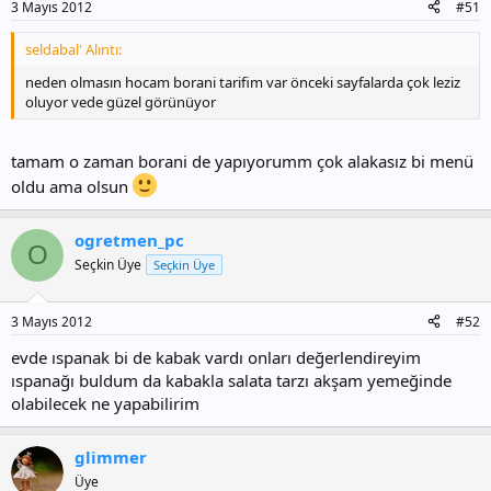
3 Mayıs 2012
#51
seldabal' Alıntı:
neden olmasın hocam borani tarifim var önceki sayfalarda çok leziz
oluyor vede güzel görünüyor
tamam o zaman borani de yapıyorumm çok alakasız bi menü
oldu ama olsun
ogretmen_pc
O
Seçkin Üye
Seçkin Üye
3 Mayıs 2012
#52
evde ıspanak bi de kabak vardı onları değerlendireyim
ıspanağı buldum da kabakla salata tarzı akşam yemeğinde
olabilecek ne yapabilirim
glimmer
Üye