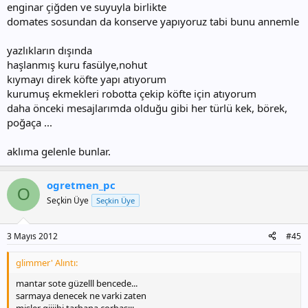
enginar çiğden ve suyuyla birlikte
domates sosundan da konserve yapıyoruz tabi bunu annemle
yazlıkların dışında
haşlanmış kuru fasülye,nohut
kıymayı direk köfte yapı atıyorum
kurumuş ekmekleri robotta çekip köfte için atıyorum
daha önceki mesajlarımda olduğu gibi her türlü kek, börek,
poğaça ...
aklıma gelenle bunlar.
ogretmen_pc
O
Seçkin Üye
Seçkin Üye
3 Mayıs 2012
#45
glimmer' Alıntı:
mantar sote güzelll bencede...
sarmaya denecek ne varki zaten
misler giiiibi tarhana corbasııı