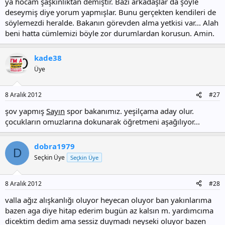
ya hocam şaşkınlıktan demiştir. Bazı arkadaşlar da şöyle
deseymiş diye yorum yapmışlar. Bunu gerçekten kendileri de
söylemezdi heralde. Bakanın görevden alma yetkisi var... Alah
beni hatta cümlemizi böyle zor durumlardan korusun. Amin.
kade38
Üye
8 Aralık 2012
#27
şov yapmış
Sayın
spor bakanımız. yeşilçama aday olur.
çocukların omuzlarına dokunarak öğretmeni aşağılıyor...
dobra1979
D
Seçkin Üye
Seçkin Üye
8 Aralık 2012
#28
valla ağız alışkanlığı oluyor heyecan oluyor ban yakınlarıma
bazen aga diye hitap ederim bugün az kalsın m. yardımcıma
dicektim dedim ama sessiz duymadı neyseki oluyor bazen