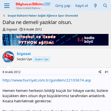
Giriş yap
Kayıt ol
Sosyal Kültürel Haber Sağlık Eğlence Spor Otomobil
Daha ne demeli yazıklar olsun.
K
B
bigeast
8 Aralık 2012
o
a
n
ş
b
l
u
a
y
n
bigeast
u
g
Seçkin Üye
Seçkin Üye
b
ı
a
ç
ş
t
8 Aralık 2012
#1
l
a
a
r
http://www.hurriyet.com.tr/gundem/22103674.asp
t
i
a
h
Hemen hemen herkesin bildiği küçük bir hikaye vardır, bizlere
n
i
küçükken ders olsun diye büyüklerimiz tarafından anlatılırdı.
Kısaca hatırlatmak gerekirse: