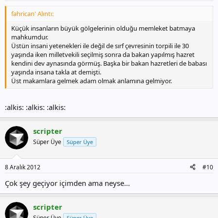
fahrican' Alıntı:
Küçük insanların büyük gölgelerinin olduğu memleket batmaya
mahkumdur.
Üstün insani yetenekleri ile değil de sırf çevresinin torpili ile 30
yaşında iken milletvekili seçilmiş sonra da bakan yapılmış hazret
kendini dev aynasında görmüş. Başka bir bakan hazretleri de babası
yaşında insana takla at demişti.
Üst makamlara gelmek adam olmak anlamına gelmiyor.
:alkis: :alkis: :alkis:
scripter
Süper Üye
Süper Üye
8 Aralık 2012
#10
Çok şey geçiyor içimden ama neyse...
scripter
Süper Üye
Süper Üye