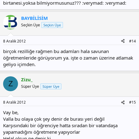
birtanesi.yoksa bilmiyormusunuz??? :verymad: :verymad:
BAYBİLİSİM
Seçkin Üye
Seçkin Üye
8 Aralık 2012
#14
birçok rezilliğe rağmen bu adamları hala savunan
öğretmenleride görüyorum ya. işte o zaman üzerine atlamak
geliyo içimden.
Zizu_
Z
Süper Üye
Süper Üye
8 Aralık 2012
#15
Vay be,
Valla bu olaya çok şey denir de burası yeri değil
Karşısındaki bir öğrenciye hatta sıradan bir vatandaşa
yapamadığını öğretmene yapıyorlar
Helal olsun ne denir ki