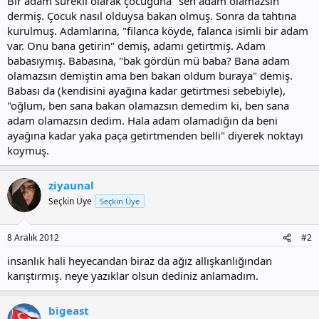
Bir adam sürekli olarak çocuğuna "sen adam olamazsın"
dermiş. Çocuk nasıl olduysa bakan olmuş. Sonra da tahtına
kurulmuş. Adamlarına, "filanca köyde, falanca isimli bir adam
var. Onu bana getirin" demiş, adamı getirtmiş. Adam
babasıymış. Babasına, "bak gördün mü baba? Bana adam
olamazsın demiştin ama ben bakan oldum buraya" demiş.
Babası da (kendisini ayağına kadar getirtmesi sebebiyle),
"oğlum, ben sana bakan olamazsın demedim ki, ben sana
adam olamazsın dedim. Hala adam olamadığın da beni
ayağına kadar yaka paça getirtmenden belli" diyerek noktayı
koymuş.
ziyaunal
Seçkin Üye
Seçkin Üye
8 Aralık 2012
#2
insanlık hali heyecandan biraz da ağız allışkanlığından
karıştırmış. neye yazıklar olsun dediniz anlamadım.
bigeast