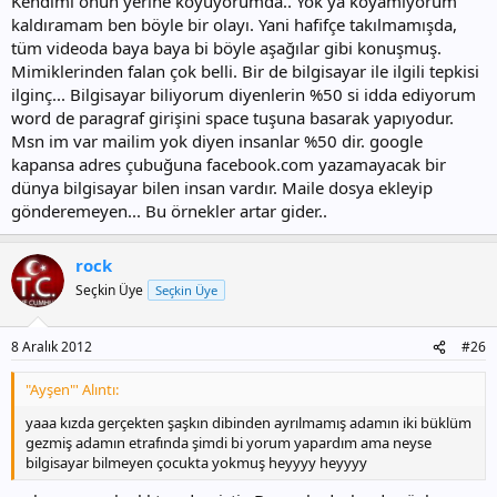
Kendimi onun yerine koyuyorumda.. Yok ya koyamıyorum
kaldıramam ben böyle bir olayı. Yani hafifçe takılmamışda,
tüm videoda baya baya bi böyle aşağılar gibi konuşmuş.
Mimiklerinden falan çok belli. Bir de bilgisayar ile ilgili tepkisi
ilginç... Bilgisayar biliyorum diyenlerin %50 si idda ediyorum
word de paragraf girişini space tuşuna basarak yapıyodur.
Msn im var mailim yok diyen insanlar %50 dir. google
kapansa adres çubuğuna facebook.com yazamayacak bir
dünya bilgisayar bilen insan vardır. Maile dosya ekleyip
gönderemeyen... Bu örnekler artar gider..
rock
Seçkin Üye
Seçkin Üye
8 Aralık 2012
#26
"Ayşen"' Alıntı:
yaaa kızda gerçekten şaşkın dibinden ayrılmamış adamın iki büklüm
gezmiş adamın etrafında şimdi bi yorum yapardım ama neyse
bilgisayar bilmeyen çocukta yokmuş heyyyy heyyyy