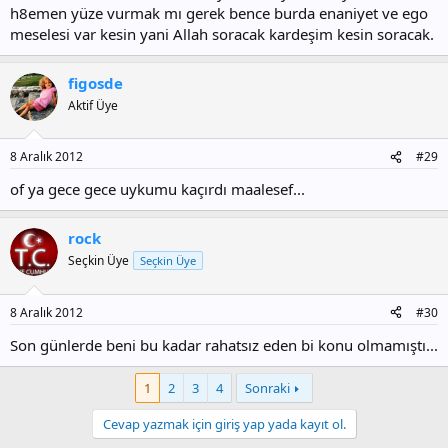
h8emen yüze vurmak mı gerek bence burda enaniyet ve ego
meselesi var kesin yani Allah soracak kardeşim kesin soracak.
figosde
Aktif Üye
8 Aralık 2012
#29
of ya gece gece uykumu kaçırdı maalesef...
rock
Seçkin Üye
Seçkin Üye
8 Aralık 2012
#30
Son günlerde beni bu kadar rahatsız eden bi konu olmamıştı...
1
2
3
4
Sonraki
Cevap yazmak için giriş yap yada kayıt ol.