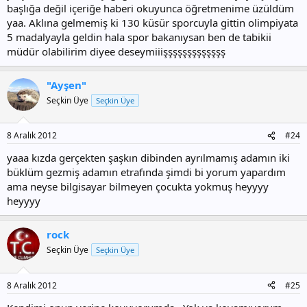
başlığa değil içeriğe haberi okuyunca öğretmenime üzüldüm
yaa. Aklına gelmemiş ki 130 küsür sporcuyla gittin olimpiyata
5 madalyayla geldin hala spor bakanıysan ben de tabikii
müdür olabilirim diyee deseymiiişşşşşşşşşşşşş
"Ayşen"
Seçkin Üye
Seçkin Üye
8 Aralık 2012
#24
yaaa kızda gerçekten şaşkın dibinden ayrılmamış adamın iki
büklüm gezmiş adamın etrafında şimdi bi yorum yapardım
ama neyse bilgisayar bilmeyen çocukta yokmuş heyyyy
heyyyy
rock
Seçkin Üye
Seçkin Üye
8 Aralık 2012
#25