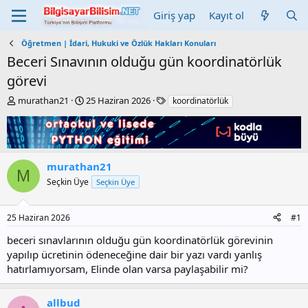
Giriş yap
Kayıt ol
Öğretmen | İdari, Hukuki ve Özlük Hakları Konuları
Beceri Sınavının olduğu gün koordinatörlük
görevi
K
B
E
murathan21
25 Haziran 2026
koordinatörlük
o
a
t
n
ş
i
b
l
k
u
a
e
y
n
t
murathan21
M
u
g
l
Seçkin Üye
Seçkin Üye
b
ı
e
a
ç
r
ş
t
25 Haziran 2026
#1
l
a
a
r
beceri sınavlarının olduğu gün koordinatörlük görevinin
t
i
yapılıp ücretinin ödeneceğine dair bir yazı vardı yanlış
a
h
hatırlamıyorsam, Elinde olan varsa paylaşabilir mi?
n
i
allbud