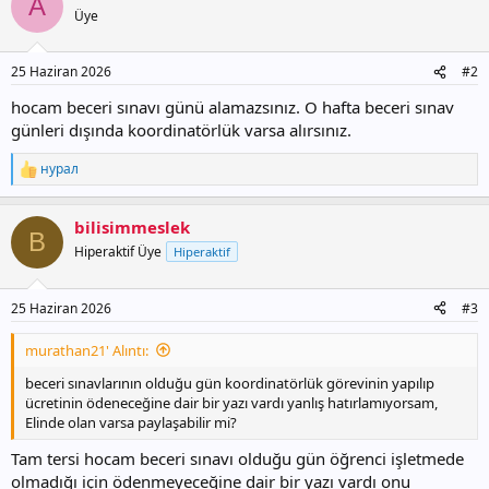
A
Üye
25 Haziran 2026
#2
hocam beceri sınavı günü alamazsınız. O hafta beceri sınav
günleri dışında koordinatörlük varsa alırsınız.
нурал
T
e
p
bilisimmeslek
k
B
i
Hiperaktif Üye
Hiperaktif
l
e
r
25 Haziran 2026
#3
:
murathan21' Alıntı:
beceri sınavlarının olduğu gün koordinatörlük görevinin yapılıp
ücretinin ödeneceğine dair bir yazı vardı yanlış hatırlamıyorsam,
Elinde olan varsa paylaşabilir mi?
Tam tersi hocam beceri sınavı olduğu gün öğrenci işletmede
olmadığı için ödenmeyeceğine dair bir yazı vardı onu