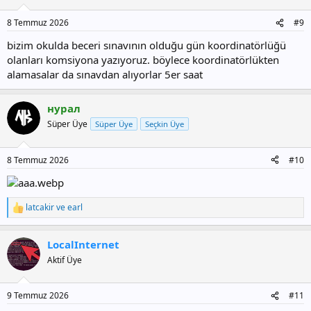
8 Temmuz 2026
#9
bizim okulda beceri sınavının olduğu gün koordinatörlüğü
olanları komsiyona yazıyoruz. böylece koordinatörlükten
alamasalar da sınavdan alıyorlar 5er saat
нурал
Süper Üye
Süper Üye
Seçkin Üye
8 Temmuz 2026
#10
latcakir
ve
earl
T
e
p
LocalInternet
k
i
Aktif Üye
l
e
r
9 Temmuz 2026
#11
: