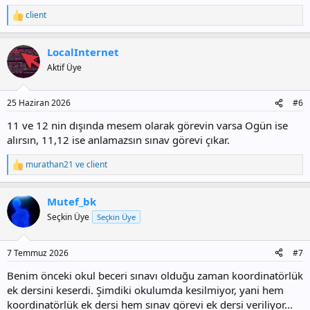
client
T
e
p
LocalInternet
k
i
Aktif Üye
l
e
r
25 Haziran 2026
#6
:
11 ve 12 nin dışında mesem olarak görevin varsa Ogün ise
alırsın, 11,12 ise anlamazsın sınav görevi çıkar.
murathan21
ve
client
T
e
p
Mutef_bk
k
i
Seçkin Üye
Seçkin Üye
l
e
r
7 Temmuz 2026
#7
:
Benim önceki okul beceri sınavı olduğu zaman koordinatörlük
ek dersini keserdi. Şimdiki okulumda kesilmiyor, yani hem
koordinatörlük ek dersi hem sınav görevi ek dersi veriliyor...