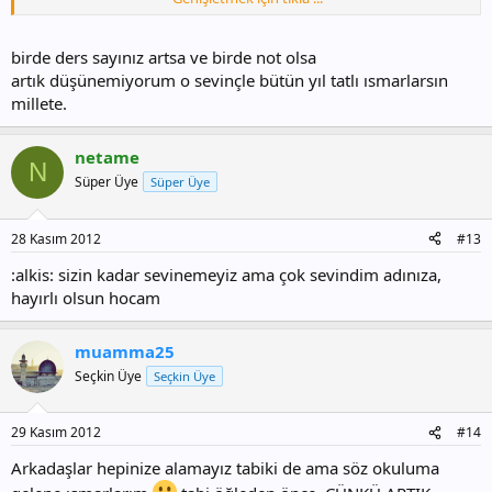
rehberlik olayı bile belli değilken içimden ahdettim. Eğer normal
öğretmenler gibi öğlen çıkabilirsem baklava alacağım dedim. Bugün
yazım geldi ve gittim baklavayı aldım getirdim. Tabi nişanlandım
birde ders sayınız artsa ve birde not olsa
felan sandılar
ama asıl nedeni duyunca gülümsediler. hatta biri
artık düşünemiyorum o sevinçle bütün yıl tatlı ısmarlarsın
5'e kadar durmak iğrenç olur dedi. bende tiksiniyordum zaten
millete.
dedim.
Formatorken içimden hiçbirşey yapmak gelmiyordu. Artık daha çok
gayret ediyorum
netame
N
BİR DE ŞU NORM OLAYI ÇÖZÜLSÜN O OKULU TEKNOLOJİ ÜSSÜNE
Süper Üye
Süper Üye
ÇEVİRMEZSEM ADAM DEĞİLİM
28 Kasım 2012
#13
:alkis: sizin kadar sevinemeyiz ama çok sevindim adınıza,
hayırlı olsun hocam
muamma25
Seçkin Üye
Seçkin Üye
29 Kasım 2012
#14
Arkadaşlar hepinize alamayız tabiki de ama söz okuluma