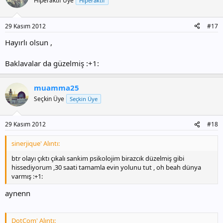
Hiperaktif Üye
Hiperaktif
29 Kasım 2012
#17
Hayırlı olsun ,
Baklavalar da güzelmiş :+1:
muamma25
Seçkin Üye
Seçkin Üye
29 Kasım 2012
#18
sinerjique' Alıntı:
btr olayı çıktı çıkalı sankim psikolojim birazcık düzelmiş gibi
hissediyorum ,30 saati tamamla evin yolunu tut , oh beah dünya
varmış :+1:
aynenn
DotCom' Alıntı: