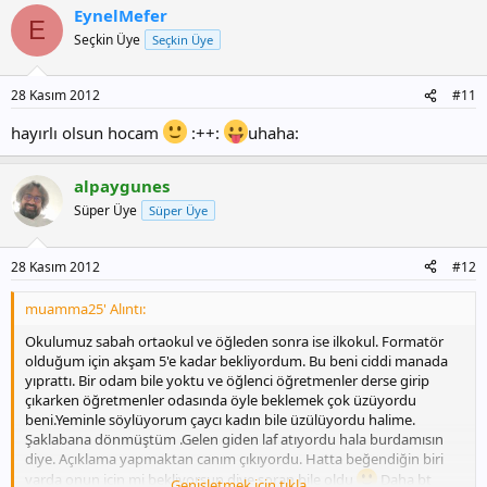
EynelMefer
E
Seçkin Üye
Seçkin Üye
28 Kasım 2012
#11
hayırlı olsun hocam
:++:
uhaha:
alpaygunes
Süper Üye
Süper Üye
28 Kasım 2012
#12
muamma25' Alıntı:
Okulumuz sabah ortaokul ve öğleden sonra ise ilkokul. Formatör
olduğum için akşam 5'e kadar bekliyordum. Bu beni ciddi manada
yıprattı. Bir odam bile yoktu ve öğlenci öğretmenler derse girip
çıkarken öğretmenler odasında öyle beklemek çok üzüyordu
beni.Yeminle söylüyorum çaycı kadın bile üzülüyordu halime.
Şaklabana dönmüştüm .Gelen giden laf atıyordu hala burdamısın
diye. Açıklama yapmaktan canım çıkıyordu. Hatta beğendiğin biri
varda onun için mi bekliyorsun diye soran bile oldu
Daha bt
Genişletmek için tıkla ...