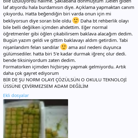
bile üzülüyordu halime. Şaklabana dönmüştüm .Gelen giden
laf atıyordu hala burdamısın diye. Açıklama yapmaktan canım
çıkıyordu. Hatta beğendiğin biri varda onun için mi
bekliyorsun diye soran bile oldu
Daha bt rehberlik olayı
bile belli değilken içimden ahdettim. Eğer normal
öğretmenler gibi öğlen çıkabilirsem baklava alacağım dedim.
Bugün yazım geldi ve gittim baklavayı aldım getirdim. Tabi
nişanlandım felan sandılar
ama asıl nedeni duyunca
gülümsediler. hatta biri 5'e kadar durmak iğrenç olur dedi.
bende tiksiniyordum zaten dedim.
Formatorken içimden hiçbirşey yapmak gelmiyordu. Artık
daha çok gayret ediyorum
BİR DE ŞU NORM OLAYI ÇÖZÜLSÜN O OKULU TEKNOLOJİ
ÜSSÜNE ÇEVİRMEZSEM ADAM DEĞİLİM
Ekli dosyalar