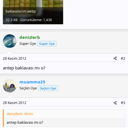
baklavalarım.webp
32.3 KB · Görüntüleme: 1,436
denizlerb
Süper Üye
Süper Üye
28 Kasım 2012
#2
antep baklavası mı o?
muamma25
Seçkin Üye
Seçkin Üye
28 Kasım 2012
#3
denizlerb' Alıntı:
antep baklavası mı o?