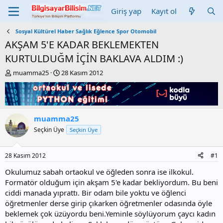
Giriş yap
Kayıt ol
Sosyal Kültürel Haber Sağlık Eğlence Spor Otomobil
AKŞAM 5'E KADAR BEKLEMEKTEN
KURTULDUĞM İÇİN BAKLAVA ALDIM :)
K
B
muamma25
28 Kasım 2012
o
a
n
ş
b
l
u
a
y
n
muamma25
u
g
Seçkin Üye
Seçkin Üye
b
ı
a
ç
ş
t
28 Kasım 2012
#1
l
a
a
r
Okulumuz sabah ortaokul ve öğleden sonra ise ilkokul.
t
i
Formatör olduğum için akşam 5'e kadar bekliyordum. Bu beni
a
h
ciddi manada yıprattı. Bir odam bile yoktu ve öğlenci
n
i
öğretmenler derse girip çıkarken öğretmenler odasında öyle
beklemek çok üzüyordu beni.Yeminle söylüyorum çaycı kadın