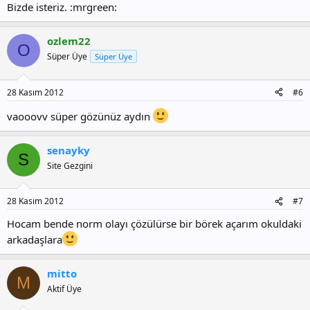
Bizde isteriz. :mrgreen:
ozlem22
O
Süper Üye
Süper Üye
28 Kasım 2012
#6
vaooovv süper gözünüz aydın
senayky
S
Site Gezgini
28 Kasım 2012
#7
Hocam bende norm olayı çözülürse bir börek açarım okuldaki
arkadaşlara
mitto
M
Aktif Üye