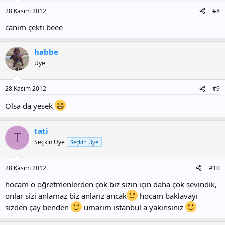
28 Kasım 2012
#8
canım çekti beee
habbe
Üye
28 Kasım 2012
#9
Olsa da yesek
tati
T
Seçkin Üye
Seçkin Üye
28 Kasım 2012
#10
hocam o öğretmenlerden çok biz sizin için daha çok sevindik,
onlar sizi anlamaz biz anlarız ancak
hocam baklavayı
sizden çay benden
umarım istanbul a yakınsınız