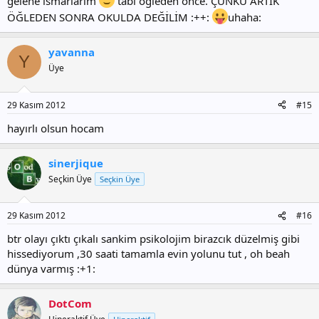
gelene ısmarlarım
tabi öğleden önce. ÇÜNKÜ ARTIK
ÖĞLEDEN SONRA OKULDA DEĞİLİM :++:
uhaha:
yavanna
Y
Üye
29 Kasım 2012
#15
hayırlı olsun hocam
sinerjique
Seçkin Üye
Seçkin Üye
29 Kasım 2012
#16
btr olayı çıktı çıkalı sankim psikolojim birazcık düzelmiş gibi
hissediyorum ,30 saati tamamla evin yolunu tut , oh beah
dünya varmış :+1:
DotCom