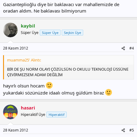
Gazianteplioğlu diye bir baklavacı var mahallemizde de
oradan aldım. Ne baklavası bilmiyorum
kaybil
Süper Üye
Süper Üye
Seçkin Üye
28 Kasım 2012
#4
muamma25' Alıntı:
BİR DE ŞU NORM OLAYI ÇÖZÜLSÜN O OKULU TEKNOLOJİ ÜSSÜNE
ÇEVİRMEZSEM ADAM DEĞİLİM
hayırlı olsun hocam
yukardaki sözünüzde idaalı olmuş güldüm biraz
hasari
Hiperaktif Üye
Hiperaktif
28 Kasım 2012
#5