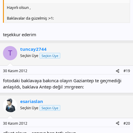
Hayırlı olsun ,
Baklavalar da güzelmiş :+1:
teşekkur ederim
tuncay2744
T
Seçkin Üye
Seçkin Üye
30 Kasım 2012
#19
fotodaki baklavaya bakınca olayın Gaziantep te geçmediği
anlaşıldı, baklava Antep değil :mrgreen:
esariaslan
Seçkin Üye
Seçkin Üye
30 Kasım 2012
#20
afiyet olsun... agzınız hep tatlı olsun