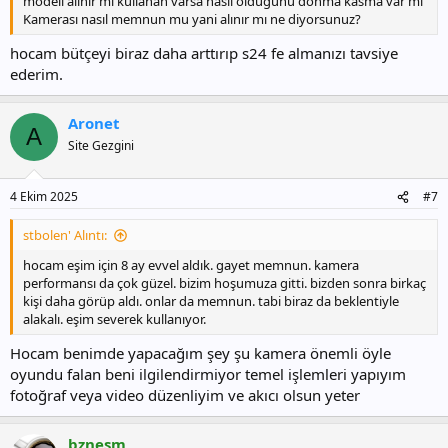
modeli alınır mı kullanan varsa nasıl olduğunu donma kasma var mı
Kamerası nasıl memnun mu yani alınır mı ne diyorsunuz?
hocam bütçeyi biraz daha arttırıp s24 fe almanızı tavsiye
ederim.
Aronet
A
Site Gezgini
4 Ekim 2025
#7
stbolen' Alıntı:
hocam eşim için 8 ay evvel aldık. gayet memnun. kamera
performansı da çok güzel. bizim hoşumuza gitti. bizden sonra birkaç
kişi daha görüp aldı. onlar da memnun. tabi biraz da beklentiyle
alakalı. eşim severek kullanıyor.
Hocam benimde yapacağım şey şu kamera önemli öyle
oyundu falan beni ilgilendirmiyor temel işlemleri yapıyım
fotoğraf veya video düzenliyim ve akıcı olsun yeter
bznesm