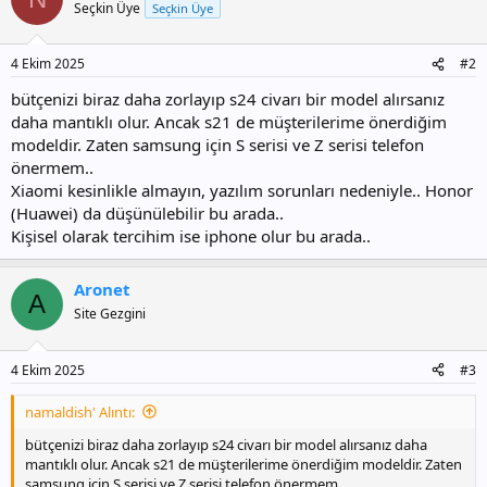
Seçkin Üye
Seçkin Üye
4 Ekim 2025
#2
bütçenizi biraz daha zorlayıp s24 civarı bir model alırsanız
daha mantıklı olur. Ancak s21 de müşterilerime önerdiğim
modeldir. Zaten samsung için S serisi ve Z serisi telefon
önermem..
Xiaomi kesinlikle almayın, yazılım sorunları nedeniyle.. Honor
(Huawei) da düşünülebilir bu arada..
Kişisel olarak tercihim ise iphone olur bu arada..
Aronet
A
Site Gezgini
4 Ekim 2025
#3
namaldish' Alıntı:
bütçenizi biraz daha zorlayıp s24 civarı bir model alırsanız daha
mantıklı olur. Ancak s21 de müşterilerime önerdiğim modeldir. Zaten
samsung için S serisi ve Z serisi telefon önermem..