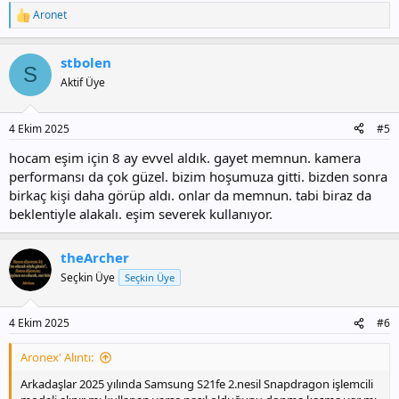
Aronet
T
e
p
stbolen
k
S
i
Aktif Üye
l
e
r
4 Ekim 2025
#5
:
hocam eşim için 8 ay evvel aldık. gayet memnun. kamera
performansı da çok güzel. bizim hoşumuza gitti. bizden sonra
birkaç kişi daha görüp aldı. onlar da memnun. tabi biraz da
beklentiyle alakalı. eşim severek kullanıyor.
theArcher
Seçkin Üye
Seçkin Üye
4 Ekim 2025
#6
Aronex' Alıntı:
Arkadaşlar 2025 yılında Samsung S21fe 2.nesil Snapdragon işlemcili