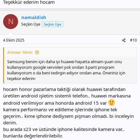
Teşekkür ederim hocam
namaldish
N
Seçkin Üye
Seçkin Üye
4 Ekim 2025
#10
Aronex' Alıntı:
Samsung benim için daha iyi huawei hayatta almam şuan onu
kullanıyorum google servisleri yok ondan 3.parti program
kullanıyorum o da beni tedirgin ediyor ondan ama. Öneriniz için
teşekür ederim
hocam honor pazarlama taktiği olarak huawei tarafından
üretilen android işletim sistemli telefon.. huawei markasına
android verilmiyor ama honorda android 15 var
kamera performansı ve editleme işlerinde iphone tek
geçerim.. kime iphone dediysem pişman olmadı. bi inceleyin
derim.
bu arada s23 ve üstünde iphone kalitesinde kamera var..
bunlarda değerlendirilebilir.