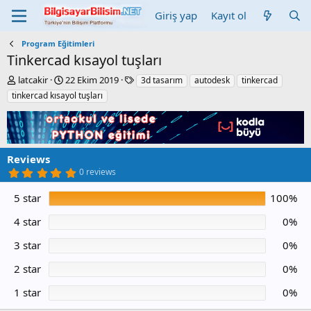
Giriş yap
Kayıt ol
Program Eğitimleri
Tinkercad kısayol tuşları
Y
C
E
latcakir
22 Ekim 2019
3d tasarım
autodesk
tinkercad
a
r
t
tinkercad kısayol tuşları
z
e
i
a
a
k
r
t
e
i
t
o
l
Reviews
n
e
5
0 reviews
d
r
.
0
a
5 star
100%
0
t
y
e
ı
4 star
0%
l
d
3 star
0%
ı
z
2 star
0%
1 star
0%