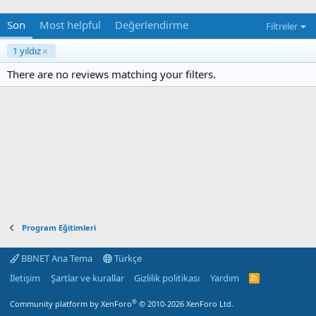
Son
Most helpful
Değerlendirme
Filtreler
1 yıldız
There are no reviews matching your filters.
Program Eğitimleri
BBNET Ana Tema
Türkçe
İletişim
Şartlar ve kurallar
Gizlilik politikası
Yardım
R
S
S
®
Community platform by XenForo
© 2010-2026 XenForo Ltd.