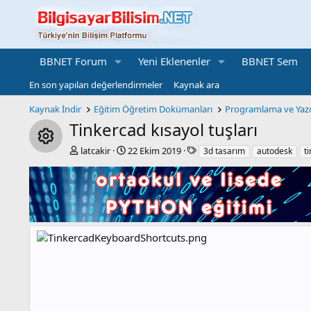
BBNET Forum
Yeni Eklenenler
BBNET Sem
En son yapılan değerlendirmeler
Kaynak ara
Kaynak İndir
Eğitim Öğretim Dokümanları
Tinkercad kısayol tuşları
Resource icon
Y
C
E
latcakir
22 Ekim 2019
3d tasarım
autodesk
t
a
r
t
z
e
i
a
a
k
r
t
e
i
t
o
l
n
e
d
r
a
t
e