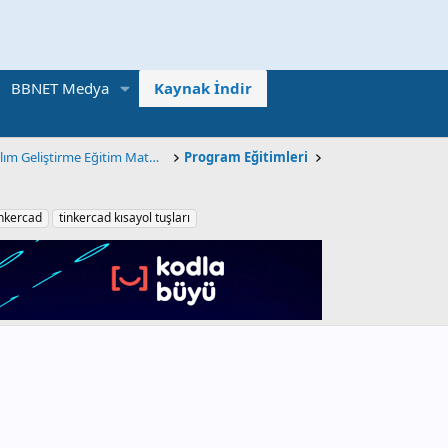
BBNET Medya
Kaynak İndir
Programlama ve Yazılım Geliştirme Eğitim Materyalleri
Program Eğitimleri
inkercad
tinkercad kısayol tuşları