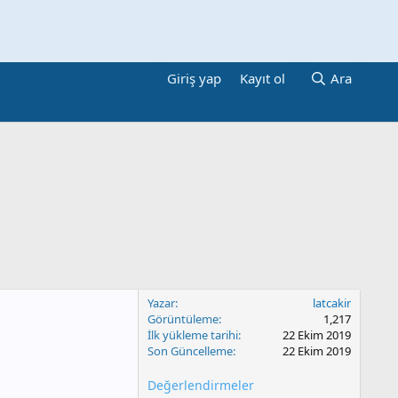
Giriş yap
Kayıt ol
Ara
Yazar
latcakir
Görüntüleme
1,217
İlk yükleme tarihi
22 Ekim 2019
Son Güncelleme
22 Ekim 2019
Değerlendirmeler