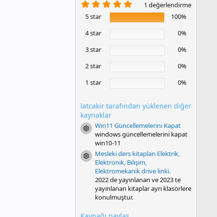
5
1 değerlendirme
.
5 star
100%
0
0
y
4 star
0%
ı
l
3 star
0%
d
ı
2 star
0%
z
1 star
0%
latcakir tarafından yüklenen diğer
kaynaklar
Win11 Güncellemelerini Kapat
Resource icon
windows güncellemelerini kapat
win10-11
Mesleki ders kitapları Elektrik,
Resource icon
Elektronik, Bilişim,
Elektromekanik drive linki.
2022 de yayınlanan ve 2023 te
yayınlanan kitaplar ayrı klasörlere
konulmuştur.
Kaynağı paylaş