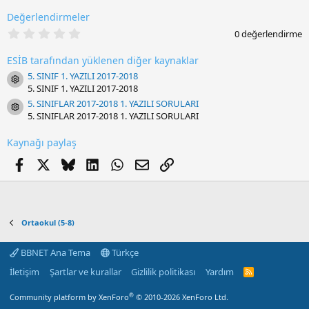
:
Değerlendirmeler
0
0 değerlendirme
.
0
ESİB tarafından yüklenen diğer kaynaklar
0
y
5. SINIF 1. YAZILI 2017-2018
Resource icon
ı
5. SINIF 1. YAZILI 2017-2018
l
d
5. SINIFLAR 2017-2018 1. YAZILI SORULARI
Resource icon
ı
5. SINIFLAR 2017-2018 1. YAZILI SORULARI
z
Kaynağı paylaş
Facebook
X
Bluesky
LinkedIn
WhatsApp
E-posta
Link
Ortaokul (5-8)
BBNET Ana Tema
Türkçe
İletişim
Şartlar ve kurallar
Gizlilik politikası
Yardım
R
S
S
®
Community platform by XenForo
© 2010-2026 XenForo Ltd.