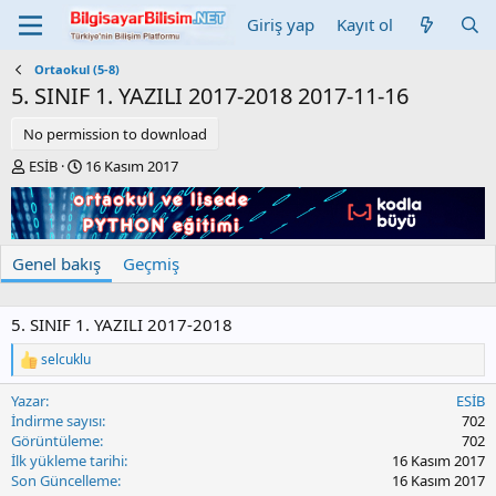
Giriş yap
Kayıt ol
Ortaokul (5-8)
5. SINIF 1. YAZILI 2017-2018
2017-11-16
No permission to download
Y
C
ESİB
16 Kasım 2017
a
r
z
e
a
a
r
t
Genel bakış
Geçmiş
i
o
n
5. SINIF 1. YAZILI 2017-2018
d
a
selcuklu
t
T
e
e
Yazar
ESİB
p
k
İndirme sayısı
702
i
Görüntüleme
702
l
İlk yükleme tarihi
16 Kasım 2017
e
Son Güncelleme
16 Kasım 2017
r