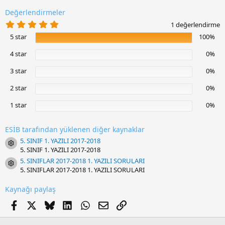
:
Değerlendirmeler
5
1 değerlendirme
.
5 star
100%
0
0
y
4 star
0%
ı
l
3 star
0%
d
ı
2 star
0%
z
1 star
0%
ESİB tarafından yüklenen diğer kaynaklar
5. SINIF 1. YAZILI 2017-2018
Resource icon
5. SINIF 1. YAZILI 2017-2018
5. SINIFLAR 2017-2018 1. YAZILI SORULARI
Resource icon
5. SINIFLAR 2017-2018 1. YAZILI SORULARI
Kaynağı paylaş
Facebook
X
Bluesky
LinkedIn
WhatsApp
E-posta
Link