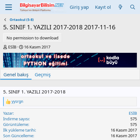
Giriş yap
Kayıt ol
Ortaokul (5-8)
5. SINIF 1. YAZILI 2017-2018
2017-11-16
No permission to download
Y
C
ESİB
16 Kasım 2017
a
r
z
e
a
a
r
t
Genel bakış
Geçmiş
i
o
n
5. SINIF 1. YAZILI 2017-2018
d
a
yysrgn
t
T
e
e
Yazar
ESİB
p
k
İndirme sayısı
575
i
Görüntüleme
575
l
İlk yükleme tarihi
16 Kasım 2017
e
Son Güncelleme
16 Kasım 2017
r