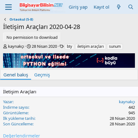
Giriş yap
Kayıt ol
Ortaokul (5-8)
İletişim Araçları
2020-04-28
No permission to download
Y
C
E
kaynakçı
28 Nisan 2020
bty
iletişim araçları
sunum
a
r
t
z
e
i
a
a
k
r
t
e
i
t
Genel bakış
Geçmiş
o
l
n
e
d
r
İletişim Araçları
a
t
Yazar
kaynakçı
e
İndirme sayısı
442
Görüntüleme
945
İlk yükleme tarihi
28 Nisan 2020
Son Güncelleme
28 Nisan 2020
Değerlendirmeler