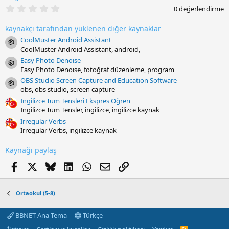
0
0 değerlendirme
.
0
kaynakçı tarafından yüklenen diğer kaynaklar
0
y
CoolMuster Android Assistant
Resource icon
ı
CoolMuster Android Assistant, android,
l
d
Easy Photo Denoise
Resource icon
ı
Easy Photo Denoise, fotoğraf düzenleme, program
z
OBS Studio Screen Capture and Education Software
Resource icon
obs, obs studio, screen capture
İngilizce Tüm Tensleri Ekspres Öğren
İngilizce Tüm Tensler, ingilizce, ingilizce kaynak
Irregular Verbs
Irregular Verbs, ingilizce kaynak
Kaynağı paylaş
Facebook
X
Bluesky
LinkedIn
WhatsApp
E-posta
Link
Ortaokul (5-8)
BBNET Ana Tema
Türkçe