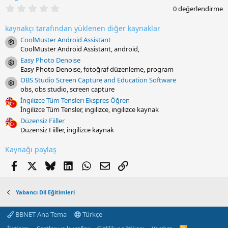
0
0 değerlendirme
.
0
kaynakçı tarafından yüklenen diğer kaynaklar
0
y
CoolMuster Android Assistant
Resource icon
ı
CoolMuster Android Assistant, android,
l
d
Easy Photo Denoise
Resource icon
ı
Easy Photo Denoise, fotoğraf düzenleme, program
z
OBS Studio Screen Capture and Education Software
Resource icon
obs, obs studio, screen capture
İngilizce Tüm Tensleri Ekspres Öğren
İngilizce Tüm Tensler, ingilizce, ingilizce kaynak
Düzensiz Fiiller
Düzensiz Fiiller, ingilizce kaynak
Kaynağı paylaş
Facebook
X
Bluesky
LinkedIn
WhatsApp
E-posta
Link
Yabancı Dil Eğitimleri
BBNET Ana Tema
Türkçe