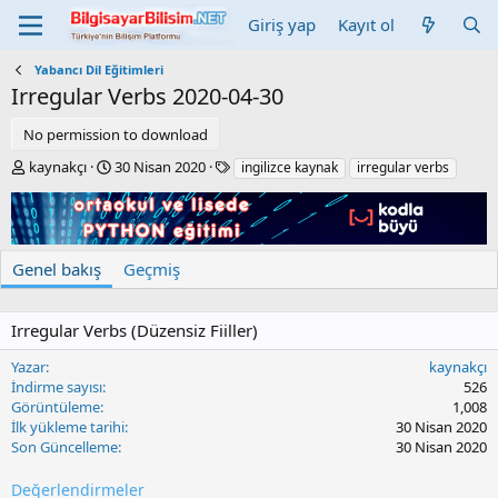
Giriş yap
Kayıt ol
Yabancı Dil Eğitimleri
Irregular Verbs
2020-04-30
No permission to download
Y
C
E
kaynakçı
30 Nisan 2020
ingilizce kaynak
irregular verbs
a
r
t
z
e
i
a
a
k
r
t
e
i
t
Genel bakış
Geçmiş
o
l
n
e
d
r
Irregular Verbs (Düzensiz Fiiller)
a
t
Yazar
kaynakçı
e
İndirme sayısı
526
Görüntüleme
1,008
İlk yükleme tarihi
30 Nisan 2020
Son Güncelleme
30 Nisan 2020
Değerlendirmeler