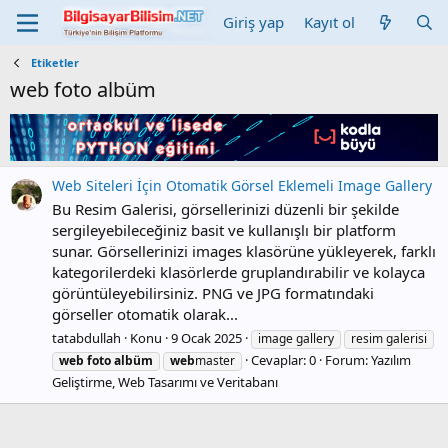
Giriş yap
Kayıt ol
Etiketler
web foto albüm
Web Siteleri İçin Otomatik Görsel Eklemeli Image Gallery
Bu Resim Galerisi, görsellerinizi düzenli bir şekilde
sergileyebileceğiniz basit ve kullanışlı bir platform
sunar. Görsellerinizi images klasörüne yükleyerek, farklı
kategorilerdeki klasörlerde gruplandırabilir ve kolayca
görüntüleyebilirsiniz. PNG ve JPG formatındaki
görseller otomatik olarak...
tatabdullah
Konu
9 Ocak 2025
image gallery
resim galerisi
Cevaplar: 0
Forum:
Yazılım
web
foto
albüm
web
master
Geliştirme, Web Tasarımı ve Veritabanı