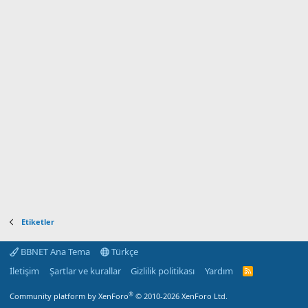
Etiketler
BBNET Ana Tema
Türkçe
İletişim
Şartlar ve kurallar
Gizlilik politikası
Yardım
R
S
S
®
Community platform by XenForo
© 2010-2026 XenForo Ltd.