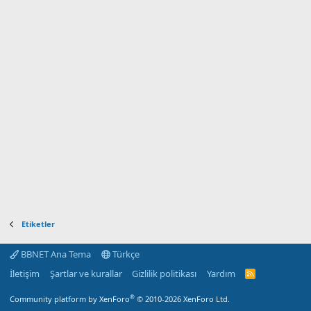
Etiketler
BBNET Ana Tema
Türkçe
İletişim
Şartlar ve kurallar
Gizlilik politikası
Yardım
R
S
S
®
Community platform by XenForo
© 2010-2026 XenForo Ltd.