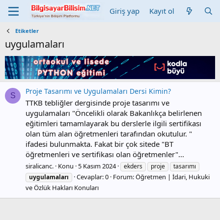
Giriş yap
Kayıt ol
Etiketler
uygulamaları
Proje Tasarımı ve Uygulamaları Dersi Kimin?
S
TTKB tebliğler dergisinde proje tasarımı ve
uygulamaları "Öncelikli olarak Bakanlıkça belirlenen
eğitimleri tamamlayarak bu derslerle ilgili sertifikası
olan tüm alan öğretmenleri tarafından okutulur. "
ifadesi bulunmakta. Fakat bir çok sitede "BT
öğretmenleri ve sertifikası olan öğretmenler"...
siralicanc.
Konu
5 Kasım 2024
ekders
proje
tasarımı
Cevaplar: 0
Forum:
Öğretmen | İdari, Hukuki
uygulamaları
ve Özlük Hakları Konuları