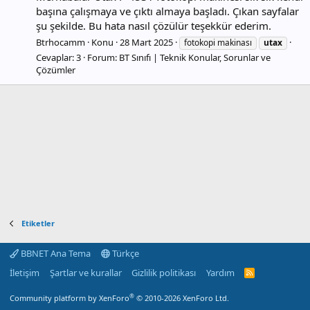
başına çalışmaya ve çıktı almaya başladı. Çıkan sayfalar
şu şekilde. Bu hata nasıl çözülür teşekkür ederim.
Btrhocamm
Konu
28 Mart 2025
fotokopi makinası
utax
Cevaplar: 3
Forum:
BT Sınıfı | Teknik Konular, Sorunlar ve
Çözümler
Etiketler
BBNET Ana Tema
Türkçe
İletişim
Şartlar ve kurallar
Gizlilik politikası
Yardım
R
S
S
®
Community platform by XenForo
© 2010-2026 XenForo Ltd.