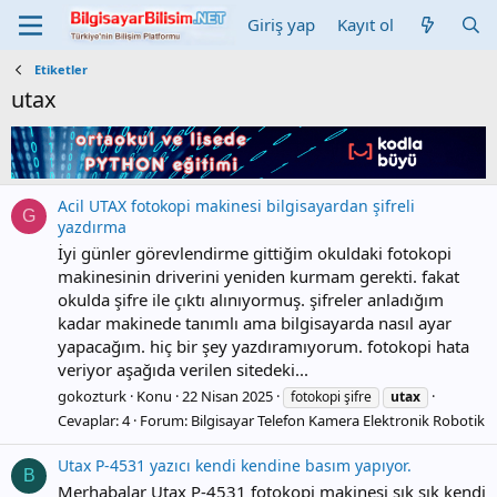
Giriş yap
Kayıt ol
Etiketler
utax
Acil UTAX fotokopi makinesi bilgisayardan şifreli
G
yazdırma
İyi günler görevlendirme gittiğim okuldaki fotokopi
makinesinin driverini yeniden kurmam gerekti. fakat
okulda şifre ile çıktı alınıyormuş. şifreler anladığım
kadar makinede tanımlı ama bilgisayarda nasıl ayar
yapacağım. hiç bir şey yazdıramıyorum. fotokopi hata
veriyor aşağıda verilen sitedeki...
gokozturk
Konu
22 Nisan 2025
fotokopi şifre
utax
Cevaplar: 4
Forum:
Bilgisayar Telefon Kamera Elektronik Robotik
Utax P-4531 yazıcı kendi kendine basım yapıyor.
B
Merhabalar Utax P-4531 fotokopi makinesi sık sık kendi