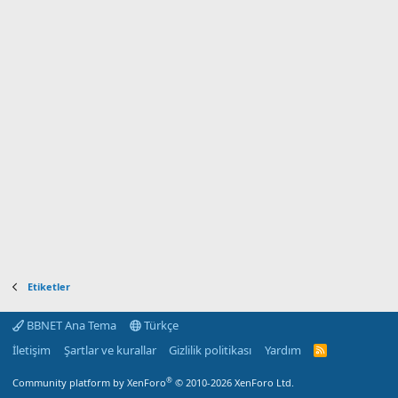
Etiketler
BBNET Ana Tema
Türkçe
İletişim
Şartlar ve kurallar
Gizlilik politikası
Yardım
R
S
S
®
Community platform by XenForo
© 2010-2026 XenForo Ltd.