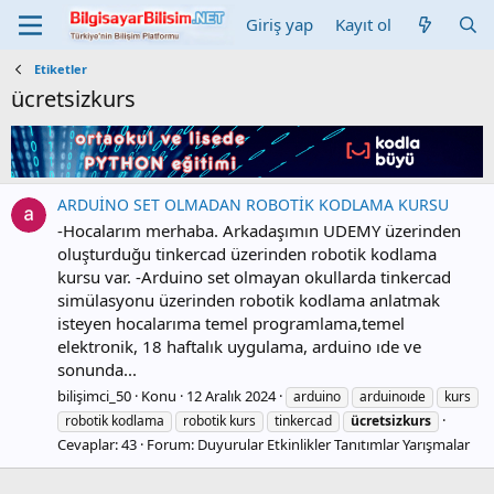
Giriş yap
Kayıt ol
Etiketler
ücretsizkurs
ARDUİNO SET OLMADAN ROBOTİK KODLAMA KURSU
-Hocalarım merhaba. Arkadaşımın UDEMY üzerinden
oluşturduğu tinkercad üzerinden robotik kodlama
kursu var. -Arduino set olmayan okullarda tinkercad
simülasyonu üzerinden robotik kodlama anlatmak
isteyen hocalarıma temel programlama,temel
elektronik, 18 haftalık uygulama, arduino ıde ve
sonunda...
bilişimci_50
Konu
12 Aralık 2024
arduino
arduinoıde
kurs
robotik kodlama
robotik kurs
tinkercad
ücretsizkurs
Cevaplar: 43
Forum:
Duyurular Etkinlikler Tanıtımlar Yarışmalar