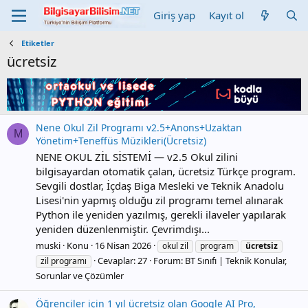
Giriş yap
Kayıt ol
Etiketler
ücretsiz
Nene Okul Zil Programı v2.5+Anons+Uzaktan
M
Yönetim+Teneffüs Müzikleri(Ücretsiz)
NENE OKUL ZİL SİSTEMİ — v2.5 Okul zilini
bilgisayardan otomatik çalan, ücretsiz Türkçe program.
Sevgili dostlar, İçdaş Biga Mesleki ve Teknik Anadolu
Lisesi'nin yapmış olduğu zil programı temel alınarak
Python ile yeniden yazılmış, gerekli ilaveler yapılarak
yeniden düzenlenmiştir. Çevrimdışı...
muski
Konu
16 Nisan 2026
okul zil
program
ücretsiz
Cevaplar: 27
Forum:
BT Sınıfı | Teknik Konular,
zil programı
Sorunlar ve Çözümler
Öğrenciler için 1 yıl ücretsiz olan Google AI Pro,