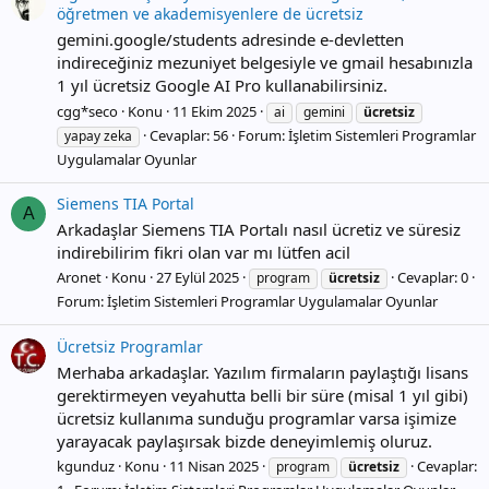
öğretmen ve akademisyenlere de ücretsiz
gemini.google/students adresinde e-devletten
indireceğiniz mezuniyet belgesiyle ve gmail hesabınızla
1 yıl ücretsiz Google AI Pro kullanabilirsiniz.
cgg*seco
Konu
11 Ekim 2025
ai
gemini
ücretsiz
Cevaplar: 56
Forum:
İşletim Sistemleri Programlar
yapay zeka
Uygulamalar Oyunlar
Siemens TIA Portal
A
Arkadaşlar Siemens TIA Portalı nasıl ücretiz ve süresiz
indirebilirim fikri olan var mı lütfen acil
Aronet
Konu
27 Eylül 2025
Cevaplar: 0
program
ücretsiz
Forum:
İşletim Sistemleri Programlar Uygulamalar Oyunlar
Ücretsiz Programlar
Merhaba arkadaşlar. Yazılım firmaların paylaştığı lisans
gerektirmeyen veyahutta belli bir süre (misal 1 yıl gibi)
ücretsiz kullanıma sunduğu programlar varsa işimize
yarayacak paylaşırsak bizde deneyimlemiş oluruz.
kgunduz
Konu
11 Nisan 2025
Cevaplar:
program
ücretsiz