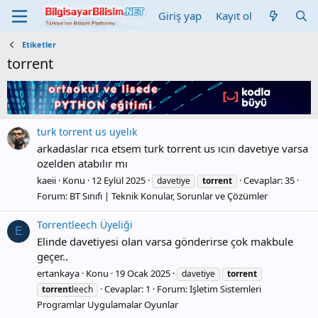
Giriş yap
Kayıt ol
Etiketler
torrent
turk torrent us uyelık
arkadaslar rıca etsem turk torrent us ıcın davetıye varsa
ozelden atabılır mı
kaeii
Konu
12 Eylül 2025
Cevaplar: 35
davetiye
torrent
Forum:
BT Sınıfı | Teknik Konular, Sorunlar ve Çözümler
Torrentleech Üyeliği
E
Elinde davetiyesi olan varsa gönderirse çok makbule
geçer..
ertankaya
Konu
19 Ocak 2025
davetiye
torrent
Cevaplar: 1
Forum:
İşletim Sistemleri
torrent
leech
Programlar Uygulamalar Oyunlar