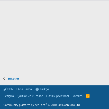
Etiketler
BBNET Ana Tema
Türkçe
İletişim
Şartlar ve kurallar
Gizlilik politikası
Yardım
R
S
S
®
Community platform by XenForo
© 2010-2026 XenForo Ltd.