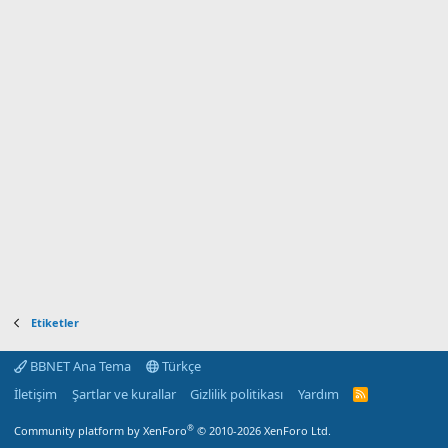
Etiketler
BBNET Ana Tema
Türkçe
İletişim
Şartlar ve kurallar
Gizlilik politikası
Yardım
R
S
S
®
Community platform by XenForo
© 2010-2026 XenForo Ltd.