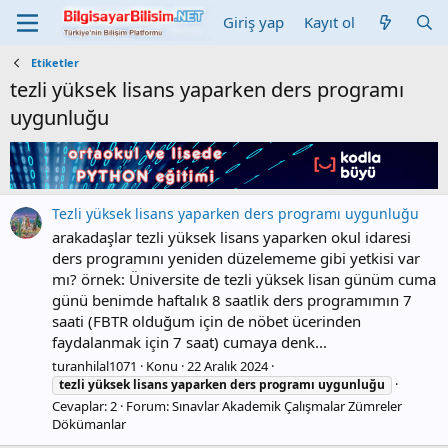
Giriş yap
Kayıt ol
Etiketler
tezli yüksek lisans yaparken ders programı
uygunluğu
Tezli yüksek lisans yaparken ders programı uygunluğu
arakadaşlar tezli yüksek lisans yaparken okul idaresi
ders programını yeniden düzelememe gibi yetkisi var
mı? örnek: Üniversite de tezli yüksek lisan günüm cuma
günü benimde haftalık 8 saatlik ders programımın 7
saati (FBTR olduğum için de nöbet ücerinden
faydalanmak için 7 saat) cumaya denk...
turanhilal1071
Konu
22 Aralık 2024
tezli
yüksek
lisans
yaparken
ders
programı
uygunluğu
Cevaplar: 2
Forum:
Sınavlar Akademik Çalışmalar Zümreler
Dökümanlar