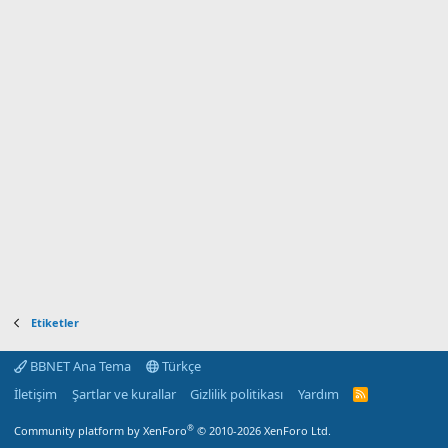
Etiketler
BBNET Ana Tema
Türkçe
İletişim
Şartlar ve kurallar
Gizlilik politikası
Yardım
R
S
S
®
Community platform by XenForo
© 2010-2026 XenForo Ltd.