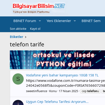
BBNET Forum
Yeni Eklenenler
BBNET Sem
Son aktivite
Kayıt ol
Etiketler
telefon tarife
Vodafone yeni bahar kampanyası 10GB 158 TL
S
https://www.vodafone.com.tr/numara-tasima-ye
24042e0568f5&couponCode=FIRSAT65660729&c
sweetinfluence
Konu
17 Nisan 2025
cep
telefon
u
t
Uygun Cep Telefonu Tarifesi Arıyorum...