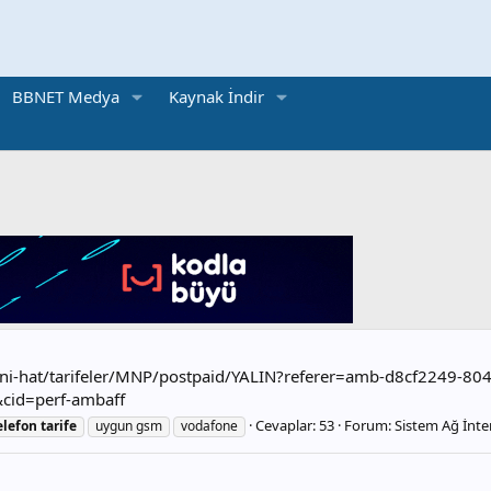
BBNET Medya
Kaynak İndir
ni-hat/tarifeler/MNP/postpaid/YALIN?referer=amb-d8cf2249-80
id=perf-ambaff
Cevaplar: 53
Forum:
Sistem Ağ İnte
elefon
tarife
uygun gsm
vodafone