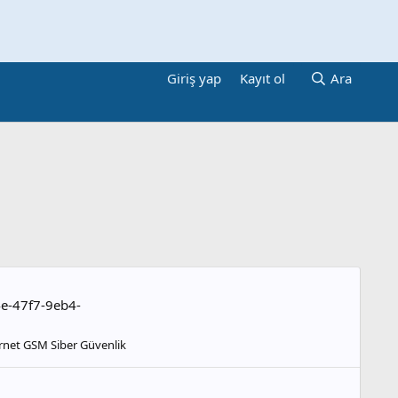
Giriş yap
Kayıt ol
Ara
4e-47f7-9eb4-
rnet GSM Siber Güvenlik