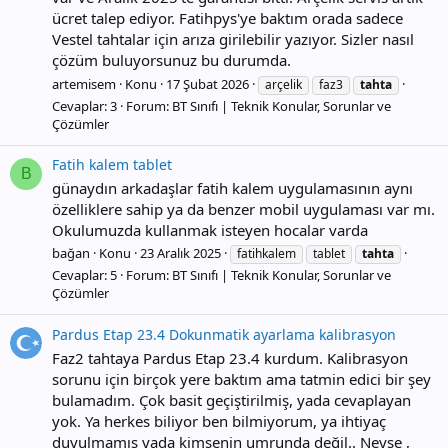
ücret talep ediyor. Fatihpys'ye baktım orada sadece
Vestel tahtalar için arıza girilebilir yazıyor. Sizler nasıl
çözüm buluyorsunuz bu durumda.
artemisem
Konu
17 Şubat 2026
arçelik
faz3
tahta
Cevaplar: 3
Forum:
BT Sınıfı | Teknik Konular, Sorunlar ve
Çözümler
Fatih kalem tablet
B
günaydın arkadaşlar fatih kalem uygulamasının aynı
özelliklere sahip ya da benzer mobil uygulaması var mı.
Okulumuzda kullanmak isteyen hocalar varda
bağan
Konu
23 Aralık 2025
fatihkalem
tablet
tahta
Cevaplar: 5
Forum:
BT Sınıfı | Teknik Konular, Sorunlar ve
Çözümler
Pardus Etap 23.4 Dokunmatik ayarlama kalibrasyon
Faz2 tahtaya Pardus Etap 23.4 kurdum. Kalibrasyon
sorunu için birçok yere baktım ama tatmin edici bir şey
bulamadım. Çok basit geçiştirilmiş, yada cevaplayan
yok. Ya herkes biliyor ben bilmiyorum, ya ihtiyaç
duyulmamış yada kimsenin umrunda değil.. Neyse ,