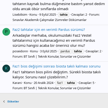
tahtanın kaynak bulma düğmesine bastım yansıt dedim
oldu ancak öbür sınıflarda olmadı
Lisebilisim
Konu
9 Eylül 2025
Cevaplar: 2
Forum:
tahta
Sınavlar Akademik Çalışmalar Zümreler Dökümanlar
Faz2 tahtalar için en verimli Pardus sürümü?
P
Arkadaşlar merhaba, okulumuzdaki Faz2 Vestel
tahtalarımız için kullanacağımız en verimli Pardus
sürümü hangisi acaba bir öneriniz olur mu?
poseidonn
Konu
3 Eylül 2025
Cevaplar: 2
pardus
tahta
Forum:
BT Sınıfı | Teknik Konular, Sorunlar ve Çözümler
Faz1 bios değişimi sonrası biosta takılı kalması sorunu
K
Faz1 tahtanın bios pilini değiştim. Sürekli biosta takılı
kalıyor. Sorunu nasıl çözebilirim.?
Karani
Konu
20 Aralık 2024
Cevaplar: 5
faz1
tahta
Forum:
BT Sınıfı | Teknik Konular, Sorunlar ve Çözümler
Etiketler