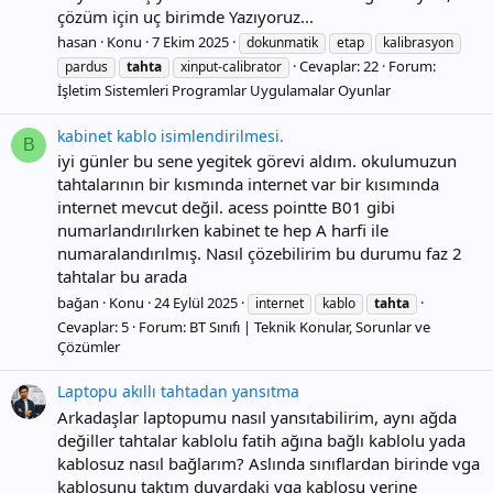
çözüm için uç birimde Yazıyoruz...
hasan
Konu
7 Ekim 2025
dokunmatik
etap
kalibrasyon
Cevaplar: 22
Forum:
pardus
tahta
xinput-calibrator
İşletim Sistemleri Programlar Uygulamalar Oyunlar
kabinet kablo isimlendirilmesi.
B
iyi günler bu sene yegitek görevi aldım. okulumuzun
tahtalarının bir kısmında internet var bir kısımında
internet mevcut değil. acess pointte B01 gibi
numarlandırılırken kabinet te hep A harfi ile
numaralandırılmış. Nasıl çözebilirim bu durumu faz 2
tahtalar bu arada
bağan
Konu
24 Eylül 2025
internet
kablo
tahta
Cevaplar: 5
Forum:
BT Sınıfı | Teknik Konular, Sorunlar ve
Çözümler
Laptopu akıllı tahtadan yansıtma
Arkadaşlar laptopumu nasıl yansıtabilirim, aynı ağda
değiller tahtalar kablolu fatih ağına bağlı kablolu yada
kablosuz nasıl bağlarım? Aslında sınıflardan birinde vga
kablosunu taktım duvardaki vga kablosu yerine