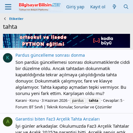
Giriş yap
Kayıt ol
Etiketler
tahta
Pardus güncelleme sonrası donma
K
Son pardüs güncellemesi sonrası dokunmatiklerde ciddi
bir düzelme oldu. Ancak tahtadan dokunmatik
kapatıldığında tekrar açılmaya çalışıldığında tahta
donuyor. Dokunmatik çalışmıyor, fare ve klavye
algılamıyor. Tahta kapatıp açmadan tepki vermiyor. Bu
sorunu yeni fark ettim. Karşılaşan oldu mu?
Karani
Konu
3 Haziran 2026
Cevaplar: 5
pardus
tahta
Forum:
BT Sınıfı | Teknik Konular, Sorunlar ve Çözümler
Garantisi biten Faz3 Arçelik Tahta Arızaları
A
İyi günler arkadaşlar. Okulumuzda Faz3 Arçelik Tahtalar
var ve Aralık 2025'te garantisi bitti. Arçelik servis artık