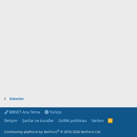
Etiketler
BBNET Ana Tema
Türkçe
İletişim
Şartlar ve kurallar
Gizlilik politikası
Yardım
R
S
S
®
Community platform by XenForo
© 2010-2026 XenForo Ltd.