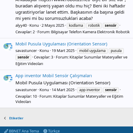
buradan alışveriş yapan oldu mu hiç? Beni iki haftadır
ugrastiriyorlar lanet ettim. Başkasının da başına geldi
mi yeni mi bu sorumsuzluklari acaba?
alyy40
Konu
2 Mayıs 2025
kodlama
robotik
sensör
Cevaplar: 2
Forum:
Bilgisayar Telefon Kamera Elektronik Robotik
Mobil Pusula Uygulaması (Orientation Sensor)
savastuncer
Konu
19 Mart 2025
mobil uygulama
pusula
Cevaplar: 3
Forum:
Kitaplar Sunumlar Materyaller ve
sensör
Eğitim Videoları
App inventor Mobil Sensör Çalışmaları
Mobil Pusula Uygulaması (Orientation Sensor)
savastuncer
Konu
14 Mart 2025
app inventor
sensör
Cevaplar: 10
Forum:
Kitaplar Sunumlar Materyaller ve Eğitim
Videoları
Etiketler
BBNET Ana Tema
Türkçe