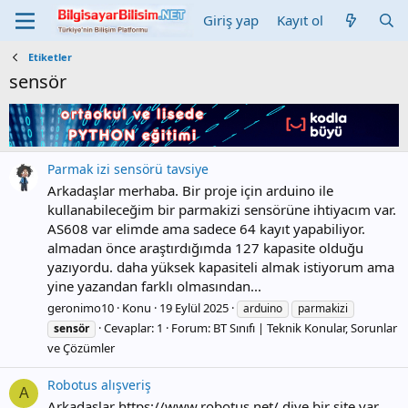
Giriş yap
Kayıt ol
Etiketler
sensör
Parmak izi sensörü tavsiye
Arkadaşlar merhaba. Bir proje için arduino ile
kullanabileceğim bir parmakizi sensörüne ihtiyacım var.
AS608 var elimde ama sadece 64 kayıt yapabiliyor.
almadan önce araştırdığımda 127 kapasite olduğu
yazıyordu. daha yüksek kapasiteli almak istiyorum ama
yine yazandan farklı olmasından...
geronimo10
Konu
19 Eylül 2025
arduino
parmakizi
Cevaplar: 1
Forum:
BT Sınıfı | Teknik Konular, Sorunlar
sensör
ve Çözümler
Robotus alışveriş
A
Arkadaşlar https://www.robotus.net/ diye bir site var ,