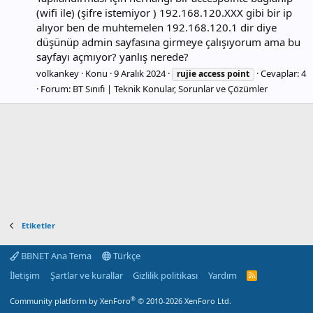
(wifi ile) (şifre istemiyor ) 192.168.120.XXX gibi bir ip
alıyor ben de muhtemelen 192.168.120.1 dir diye
düşünüp admin sayfasına girmeye çalışıyorum ama bu
sayfayı açmıyor? yanlış nerede?
volkankey
Konu
9 Aralık 2024
Cevaplar: 4
rujie
access
point
Forum:
BT Sınıfı | Teknik Konular, Sorunlar ve Çözümler
Etiketler
BBNET Ana Tema
Türkçe
İletişim
Şartlar ve kurallar
Gizlilik politikası
Yardım
R
S
S
®
Community platform by XenForo
© 2010-2026 XenForo Ltd.