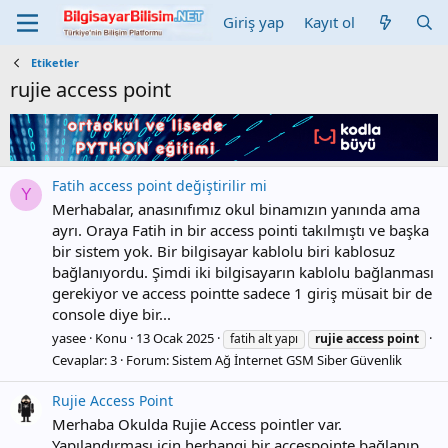
Giriş yap
Kayıt ol
Etiketler
rujie access point
Fatih access point değiştirilir mi
Y
Merhabalar, anasınıfımız okul binamızın yanında ama
ayrı. Oraya Fatih in bir access pointi takılmıştı ve başka
bir sistem yok. Bir bilgisayar kablolu biri kablosuz
bağlanıyordu. Şimdi iki bilgisayarın kablolu bağlanması
gerekiyor ve access pointte sadece 1 giriş müsait bir de
console diye bir...
yasee
Konu
13 Ocak 2025
fatih alt yapı
rujie
access
point
Cevaplar: 3
Forum:
Sistem Ağ İnternet GSM Siber Güvenlik
Rujie Access Point
Merhaba Okulda Rujie Access pointler var.
Yapılandırması için herhangi bir accespointe bağlanıp