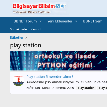
BBNET Forum
Yeni Eklenenler
BBNET Sem
Son aktivite
Kayıt ol
Etiketler
play station
Play station 5 nereden alınır?
Arkadaşlar ps5 almak istiyorum. Güvenilir ve hes
zafer_can
Konu
9 Temmuz 2025
play
station
play
s