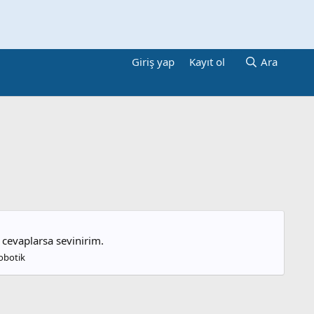
Giriş yap
Kayıt ol
Ara
 cevaplarsa sevinirim.
obotik