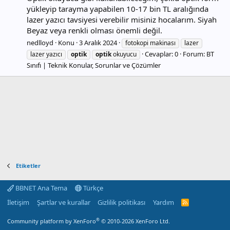
yükleyip tarayma yapabilen 10-17 bin TL aralığında
lazer yazıcı tavsiyesi verebilir misiniz hocalarım. Siyah
Beyaz veya renkli olması önemli değil.
nedlloyd
Konu
3 Aralık 2024
fotokopi makinası
lazer
Cevaplar: 0
Forum:
BT
lazer yazıcı
optik
optik
okuyucu
Sınıfı | Teknik Konular, Sorunlar ve Çözümler
Etiketler
BBNET Ana Tema
Türkçe
İletişim
Şartlar ve kurallar
Gizlilik politikası
Yardım
R
S
S
®
Community platform by XenForo
© 2010-2026 XenForo Ltd.