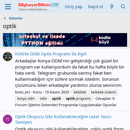
Giriş yap
Kayıt ol
Etiketler
optik
KONYA ÖDM Optik Programı İle İlgili
Arkadaşlar Konya ÖDM'nin geliştirdiği çok güzel bir
program var kullanıyordum da fakat bu hafta böyle bir
hata verdi. Telegram grubunda varmış fakat ben
kullanmadığım için sizlere sormak istedim. Sorunun
çözümünü bilen arkadaşlar yardımcı olursa sevinirim.
bote_erz
Konu
19 Kasım 2025
kelebek
kelebek sistemi
Cevaplar: 9
konya ödm
ödm
optik
optik
programı
Forum:
İşletim Sistemleri Programlar Uygulamalar Oyunlar
Optik Okuyucu Gibi Kullanabileceğim Lazer Yazıcı
N
Tavsiyesi
Optik okuyucu gibi kullanabileceğim, çoklu optik form