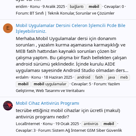
eridim
Konu
9 Aralık 2025
Cevaplar: 0
bağlantı
mobil
Forum:
BT Sınıfı | Teknik Konular, Sorunlar ve Çözümler
Mobil Uygulamalar Dersini Celeron İşlemcili Pcde Bile
E
İşleyebilirsiniz.
Merhaba.Mobil Uygulamalar dersi için donanım
sorunları , yazalım kurma aşamasına karmaşıklığı ve
MEB fatih hattından kaynaklı sorunları çözen bir
çalışma yaptım. Bu çalışma bir flash bellekten çalışan
android sürümü şeklindedir. İçinde kurulu AIDE
uygulaması sayesinde Android Studio olmadan ders...
erdalm
Konu
18 Haziran 2025
android
fatih
java
meb
Cevaplar: 5
Forum:
Yazılım
mobil
mobil
uygulamalar
Geliştirme, Web Tasarımı ve Veritabanı
Mobil Cihaz Antivirüs Programı
tecrübe ettiğiniz mobil cihazlar için ücretli (makul)
antivirüs programı nedir?
LocalInternet
Konu
19 Ocak 2025
antivirüs
mobil
Cevaplar: 3
Forum:
Sistem Ağ İnternet GSM Siber Güvenlik