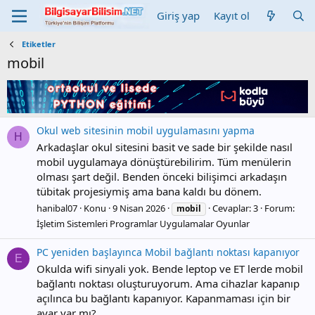
Giriş yap
Kayıt ol
Etiketler
mobil
Okul web sitesinin mobil uygulamasını yapma
H
Arkadaşlar okul sitesini basit ve sade bir şekilde nasıl
mobil uygulamaya dönüştürebilirim. Tüm menülerin
olması şart değil. Benden önceki bilişimci arkadaşın
tübitak projesiymiş ama bana kaldı bu dönem.
hanibal07
Konu
9 Nisan 2026
Cevaplar: 3
Forum:
mobil
İşletim Sistemleri Programlar Uygulamalar Oyunlar
PC yeniden başlayınca Mobil bağlantı noktası kapanıyor
E
Okulda wifi sinyali yok. Bende leptop ve ET lerde mobil
bağlantı noktası oluşturuyorum. Ama cihazlar kapanıp
açılınca bu bağlantı kapanıyor. Kapanmaması için bir
ayar var mı?