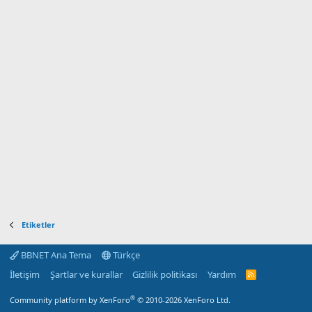
Etiketler
BBNET Ana Tema
Türkçe
İletişim
Şartlar ve kurallar
Gizlilik politikası
Yardım
R
S
S
®
Community platform by XenForo
© 2010-2026 XenForo Ltd.