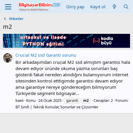
Giriş yap
Kayıt ol
Etiketler
m2
Crucial M2 ssd Garanti sorunu
Bir arkadaşımdan crucial M2 ssd almıştım garantisi hala
devam ediyor üründe okuma yazma sorunları baş
gösterdi fakat nereden alındığını bulamıyorum internet
sitesinden kontrol etttigimde garantisi devam ediyor
ama garantiye nereye göndereceğim bilmiyorum
Türkiye'de segment bilgisayar...
kaeii
Konu
24 Ocak 2025
Cevaplar: 2
Forum:
garanti
m2
BT Sınıfı | Teknik Konular, Sorunlar ve Çözümler