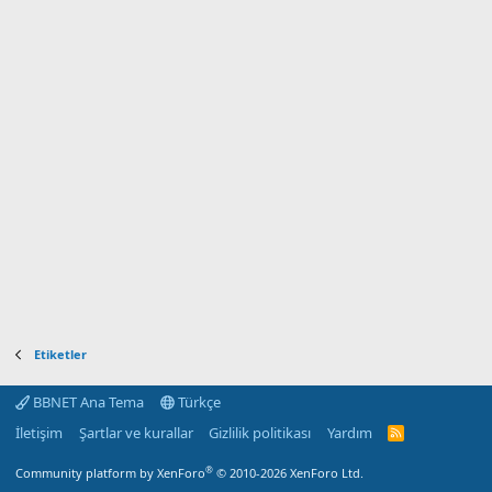
Etiketler
BBNET Ana Tema
Türkçe
İletişim
Şartlar ve kurallar
Gizlilik politikası
Yardım
R
S
S
®
Community platform by XenForo
© 2010-2026 XenForo Ltd.