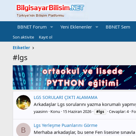
BBNET Forum
Yeni Eklenenler
BBNET Sem
Son aktivite
Kayıt ol
Etiketler
#lgs
LGS SORULARI ÇIKTI ALAMAMA
Arkadaşlar Lgs sorularını yazma korumalı yapmışlar
yaasinn
Konu
15 Haziran 2026
Cevaplar: 4
F
#lgs
Lgs Yerleşme Puanlarını Görme
B
Merhaba arkadaşlar, bu sene Fen lisesine sınavla