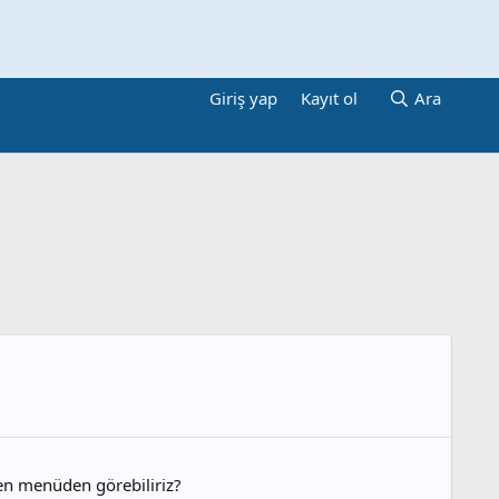
Giriş yap
Kayıt ol
Ara
den menüden görebiliriz?