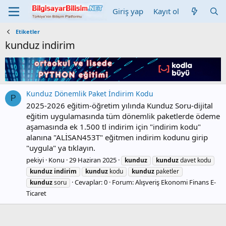
Giriş yap
Kayıt ol
Etiketler
kunduz indirim
Kunduz Dönemlik Paket İndirim Kodu
P
2025-2026 eğitim-öğretim yılında Kunduz Soru-dijital
eğitim uygulamasında tüm dönemlik paketlerde ödeme
aşamasında ek 1.500 tl indirim için "indirim kodu"
alanına "ALİSAN453T" eğitmen indirim kodunu girip
"uygula" ya tıklayın.
pekiyi
Konu
29 Haziran 2025
kunduz
kunduz
davet kodu
kunduz
indirim
kunduz
kodu
kunduz
paketler
Cevaplar: 0
Forum:
Alışveriş Ekonomi Finans E-
kunduz
soru
Ticaret