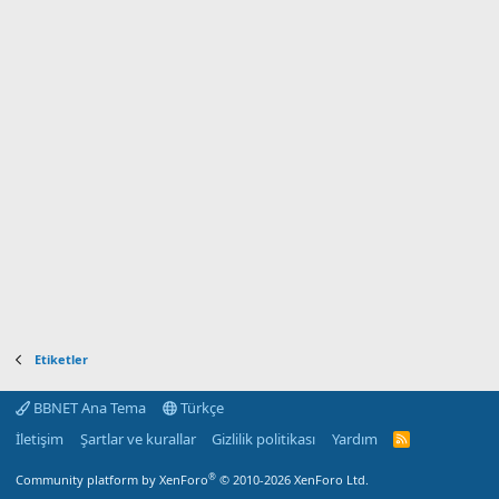
Etiketler
BBNET Ana Tema
Türkçe
İletişim
Şartlar ve kurallar
Gizlilik politikası
Yardım
R
S
S
®
Community platform by XenForo
© 2010-2026 XenForo Ltd.