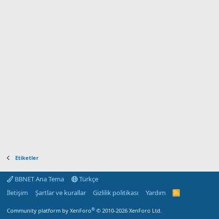
Etiketler
BBNET Ana Tema
Türkçe
İletişim
Şartlar ve kurallar
Gizlilik politikası
Yardım
R
S
S
®
Community platform by XenForo
© 2010-2026 XenForo Ltd.