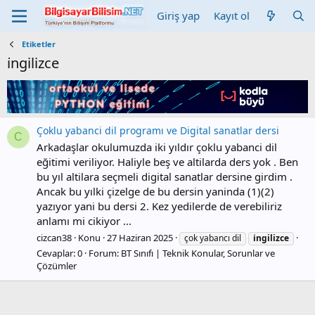
Giriş yap
Kayıt ol
Etiketler
i̇ngilizce
Çoklu yabanci dil programı ve Digital sanatlar dersi
C
Arkadaşlar okulumuzda iki yıldır çoklu yabanci dil
eğitimi veriliyor. Haliyle beş ve altilarda ders yok . Ben
bu yıl altilara seçmeli digital sanatlar dersine girdim .
Ancak bu yılki çizelge de bu dersin yaninda (1)(2)
yazıyor yani bu dersi 2. Kez yedilerde de verebiliriz
anlamı mi cikiyor ...
cizcan38
Konu
27 Haziran 2025
çok yabancı dil
i̇ngilizce
Cevaplar: 0
Forum:
BT Sınıfı | Teknik Konular, Sorunlar ve
Çözümler