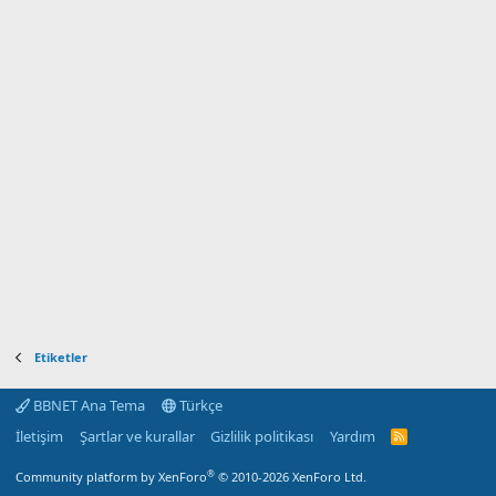
Etiketler
BBNET Ana Tema
Türkçe
İletişim
Şartlar ve kurallar
Gizlilik politikası
Yardım
R
S
S
®
Community platform by XenForo
© 2010-2026 XenForo Ltd.