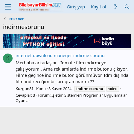
Giriş yap
Kayıt ol
Etiketler
indirmesorunu
internet download maneger indirme sorunu
K
Merhaba arkadaşlar . İdm ile film indirmeye
çalışıyorum . Ama reklamlarda indirme butonu çıkıyor.
Filme geçince indirme buton görünmüyor. İdm dışında
film indireceğim bir program varmı ??
Kuzgun81
Konu
3 Kasım 2024
indirmesorunu
video
Cevaplar: 3
Forum:
İşletim Sistemleri Programlar Uygulamalar
Oyunlar