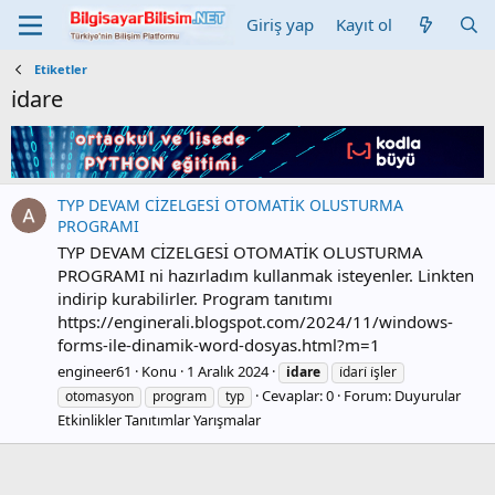
Giriş yap
Kayıt ol
Etiketler
i̇dare
TYP DEVAM CİZELGESİ OTOMATİK OLUSTURMA
PROGRAMI
TYP DEVAM CİZELGESİ OTOMATİK OLUSTURMA
PROGRAMI ni hazırladım kullanmak isteyenler. Linkten
indirip kurabilirler. Program tanıtımı
https://enginerali.blogspot.com/2024/11/windows-
forms-ile-dinamik-word-dosyas.html?m=1
engineer61
Konu
1 Aralık 2024
i̇dare
i̇dari̇ i̇şler
Cevaplar: 0
Forum:
Duyurular
otomasyon
program
typ
Etkinlikler Tanıtımlar Yarışmalar