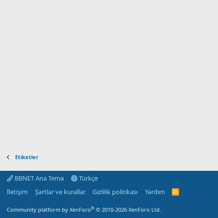
Etiketler
BBNET Ana Tema
Türkçe
İletişim
Şartlar ve kurallar
Gizlilik politikası
Yardım
R
S
S
®
Community platform by XenForo
© 2010-2026 XenForo Ltd.