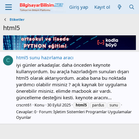
Giriş yap
Kayıt ol
Etiketler
html5
html5 sunu hazırlama aracı
C
iyi günler arkadaşlar. daha önceden keynote
kullanıyordum. bu araçla hazırladığım sunuları dışarı
html5 olarak aktarıyordum. acaba bana bu noktada
yardımcı olabilir misiniz ? açık kaynak bir uygulama
önerebilir misiniz. elimde macbook air vardı.
güncelleme desteğini kesti. keynote aracını...
crscnt61
Konu
30 Eylül 2025
html5
pardus
sunu
Cevaplar: 0
Forum:
İşletim Sistemleri Programlar Uygulamalar
Oyunlar