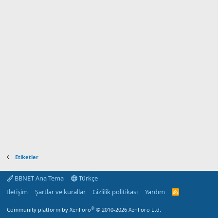
Etiketler
BBNET Ana Tema
Türkçe
İletişim
Şartlar ve kurallar
Gizlilik politikası
Yardım
R
S
S
®
Community platform by XenForo
© 2010-2026 XenForo Ltd.