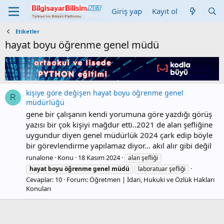
Giriş yap
Kayıt ol
Etiketler
hayat boyu öğrenme genel müdü
kişiye göre değişen hayat boyu öğrenme genel
R
müdürlüğü
gene bir çalışanın kendi yorumuna göre yazdığı görüş
yazısı bir çok kişiyi mağdur etti..2021 de alan şefliğine
uygundur diyen genel müdürlük 2024 çark edip böyle
bir görevlendirme yapılamaz diyor... akıl alır gibi değil
runalone
Konu
18 Kasım 2024
alan şefliği
hayat
boyu
öğrenme
genel
müdü
laboratuar şefliği
Cevaplar: 10
Forum:
Öğretmen | İdari, Hukuki ve Özlük Hakları
Konuları