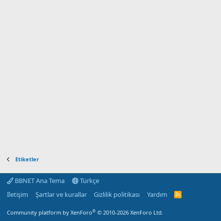
Etiketler
BBNET Ana Tema
Türkçe
İletişim
Şartlar ve kurallar
Gizlilik politikası
Yardım
R
S
S
®
Community platform by XenForo
© 2010-2026 XenForo Ltd.