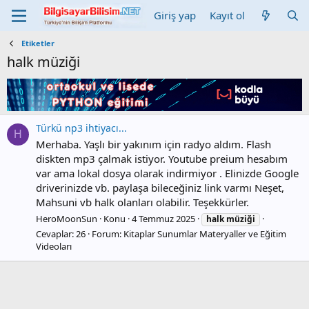
Giriş yap
Kayıt ol
Etiketler
halk müziği
Türkü np3 ihtiyacı...
H
Merhaba. Yaşlı bir yakınım için radyo aldım. Flash
diskten mp3 çalmak istiyor. Youtube preium hesabım
var ama lokal dosya olarak indirmiyor . Elinizde Google
driverinizde vb. paylaşa bileceğiniz link varmı Neşet,
Mahsuni vb halk olanları olabilir. Teşekkürler.
HeroMoonSun
Konu
4 Temmuz 2025
halk
müziği
Cevaplar: 26
Forum:
Kitaplar Sunumlar Materyaller ve Eğitim
Videoları