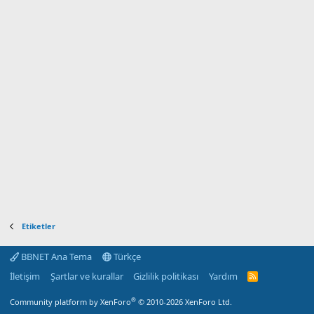
Etiketler
BBNET Ana Tema
Türkçe
İletişim
Şartlar ve kurallar
Gizlilik politikası
Yardım
R
S
S
®
Community platform by XenForo
© 2010-2026 XenForo Ltd.