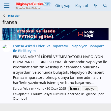
Giriş yap
Kayıt ol
Etiketler
fransa
Fransa Askeri Lideri Ve İmparatoru Napolyon Bonapart
İle Birlikteyim
FRANSA ASKERİ LİDERİ VE İMPARATORU NAPOLYON
BONAPART İLE BİRLİKTEYİM Bir zamandır Napolyon ile
koordinatlarımızın kesiştiği bir zamanda buluşmak
istiyordum ve sonunda buluştuk. Napolyon Bonapart,
Fransa imparatoru olmuş, dünya tarihine adını altın
harflerle yazdırmak istemiş ve bunu başarmış...
Serdar Yıldırım
Konu
30 Ocak 2025
fransa
napolyon
Cevaplar: 2
Forum:
Sosyal Kültürel Haber Sağlık Eğlence Spor
Otomobil