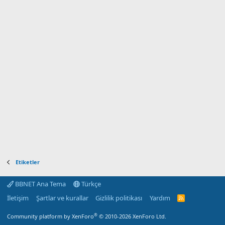
Etiketler
BBNET Ana Tema
Türkçe
İletişim
Şartlar ve kurallar
Gizlilik politikası
Yardım
R
S
S
®
Community platform by XenForo
© 2010-2026 XenForo Ltd.